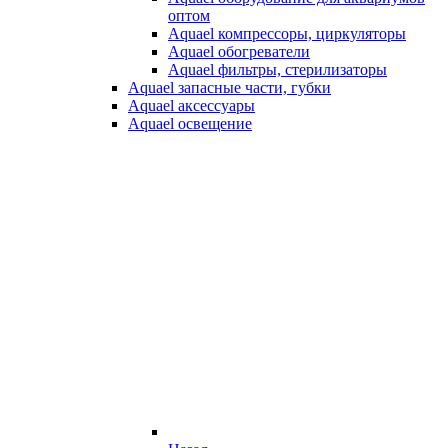
оптом
Aquael компрессоры, циркуляторы
Aquael обогреватели
Aquael фильтры, стерилизаторы
Aquael запасные части, губки
Aquael аксессуары
Aquael освещение