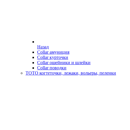
Назад
Collar амуниция
Collar курточки
Collar ошейники и шлейки
Collar поводки
ТОТО когтеточки, лежаки, вольеры, пеленки