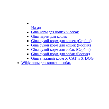
Назад
Gina корм для кошек и собак
Gina паучи для кошек
Gina сухой корм для кошек (Сербия)
Gina сухой корм для кошек (Россия)
Gina сухой корм для собак (Сербия)
Gina сухой корм для собак (Россия)
Gina влажный корм X-CAT и X-DOG
Wildy корм для кошек и собак