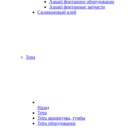
Aquael фонтанное оборудование
Aquael фонтанные запчасти
Силиконовый клей
Tetra
Назад
Tetra
Tetra аквариумы, тумбы
Tetra оборудование