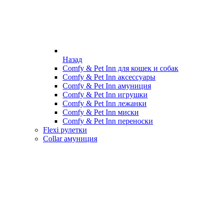
Назад
Comfy & Pet Inn для кошек и собак
Comfy & Pet Inn аксессуары
Comfy & Pet Inn амуниция
Comfy & Pet Inn игрушки
Comfy & Pet Inn лежанки
Comfy & Pet Inn миски
Comfy & Pet Inn переноски
Flexi рулетки
Collar амуниция