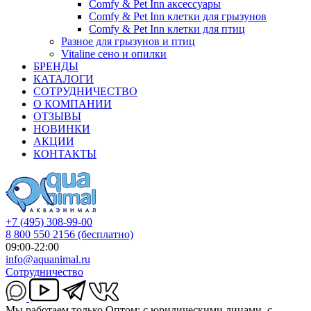
Comfy & Pet Inn аксессуары
Comfy & Pet Inn клетки для грызунов
Comfy & Pet Inn клетки для птиц
Разное для грызунов и птиц
Vitaline сено и опилки
БРЕНДЫ
КАТАЛОГИ
СОТРУДНИЧЕСТВО
О КОМПАНИИ
ОТЗЫВЫ
НОВИНКИ
АКЦИИ
КОНТАКТЫ
+7 (495) 308-99-00
8 800 550 2156
(бесплатно)
09:00-22:00
info@aquanimal.ru
Сотрудничество
Мы работаем только Оптом: с юридическими лицами, с