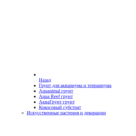
Назад
Грунт для аквариума и террариума
Aquanimal грунт
Aqua Reef грунт
АкваГрунт грунт
Кокосовый субстрат
Искусственные растения и декорации