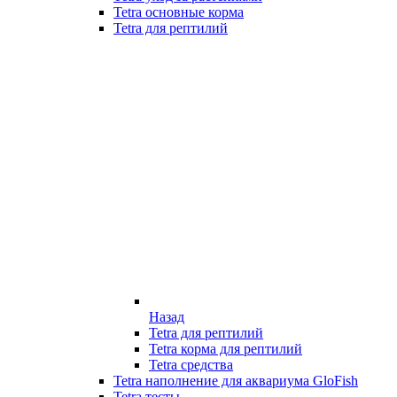
Tetra основные корма
Tetra для рептилий
Назад
Tetra для рептилий
Tetra корма для рептилий
Tetra средства
Tetra наполнение для аквариума GloFish
Tetra тесты