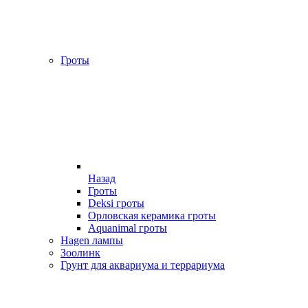
Гроты
Назад
Гроты
Deksi гроты
Орловская керамика гроты
Aquanimal гроты
Hagen лампы
Зоолинк
Грунт для аквариума и террариума