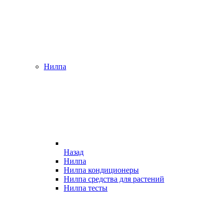
Нилпа
Назад
Нилпа
Нилпа кондиционеры
Нилпа средства для растений
Нилпа тесты