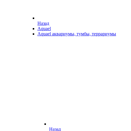
Назад
Aquael
Aquael аквариумы, тумбы, террариумы
Назад