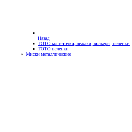
Назад
ТОТО когтеточки, лежаки, вольеры, пеленки
ТОТО пеленки
Миски металлические