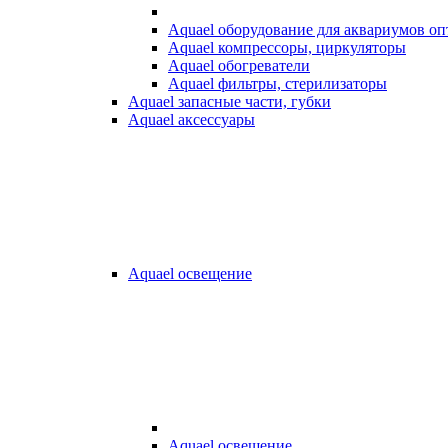
Aquael оборудование для аквариумов о
Aquael компрессоры, циркуляторы
Aquael обогреватели
Aquael фильтры, стерилизаторы
Aquael запасные части, губки
Aquael аксессуары
Aquael освещение
Aquael освещение