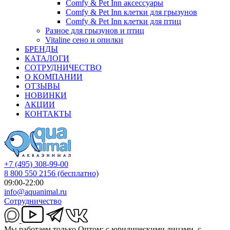
Comfy & Pet Inn аксессуары
Comfy & Pet Inn клетки для грызунов
Comfy & Pet Inn клетки для птиц
Разное для грызунов и птиц
Vitaline сено и опилки
БРЕНДЫ
КАТАЛОГИ
СОТРУДНИЧЕСТВО
О КОМПАНИИ
ОТЗЫВЫ
НОВИНКИ
АКЦИИ
КОНТАКТЫ
+7 (495) 308-99-00
8 800 550 2156
(бесплатно)
09:00-22:00
info@aquanimal.ru
Сотрудничество
Мы работаем только Оптом: с юридическими лицами, с