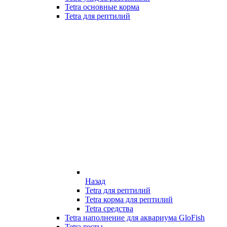
Tetra основные корма
Tetra для рептилий
Назад
Tetra для рептилий
Tetra корма для рептилий
Tetra средства
Tetra наполнение для аквариума GloFish
Tetra тесты