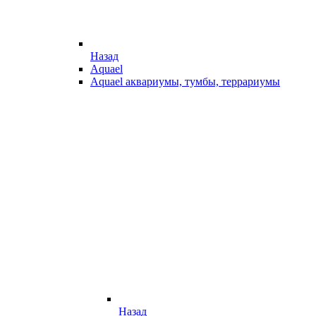
Назад
Aquael
Aquael аквариумы, тумбы, террариумы
Назад