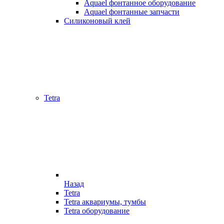
Aquael фонтанное оборудование
Aquael фонтанные запчасти
Силиконовый клей
Tetra
Назад
Tetra
Tetra аквариумы, тумбы
Tetra оборудование