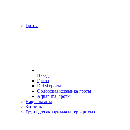
Гроты
Назад
Гроты
Deksi гроты
Орловская керамика гроты
Aquanimal гроты
Hagen лампы
Зоолинк
Грунт для аквариума и террариума