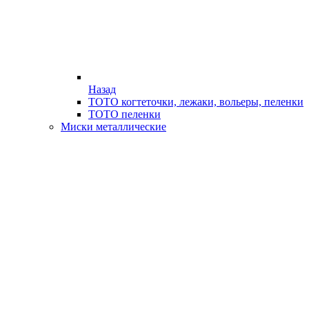
Назад
ТОТО когтеточки, лежаки, вольеры, пеленки
ТОТО пеленки
Миски металлические