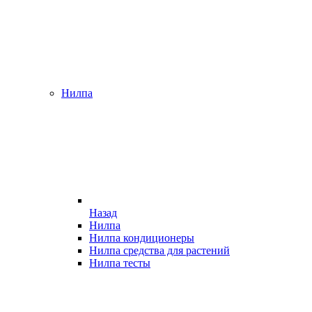
Нилпа
Назад
Нилпа
Нилпа кондиционеры
Нилпа средства для растений
Нилпа тесты