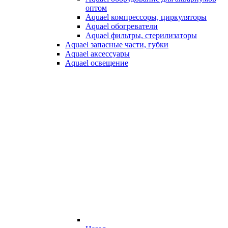
оптом
Aquael компрессоры, циркуляторы
Aquael обогреватели
Aquael фильтры, стерилизаторы
Aquael запасные части, губки
Aquael аксессуары
Aquael освещение