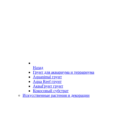
Назад
Грунт для аквариума и террариума
Aquanimal грунт
Aqua Reef грунт
АкваГрунт грунт
Кокосовый субстрат
Искусственные растения и декорации