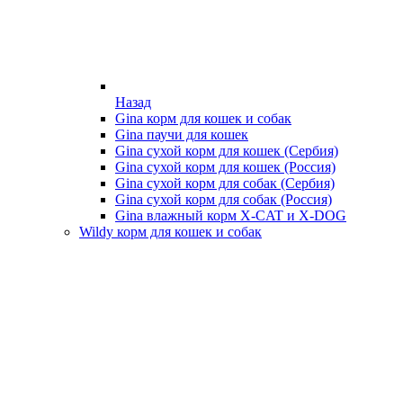
Назад
Gina корм для кошек и собак
Gina паучи для кошек
Gina сухой корм для кошек (Сербия)
Gina сухой корм для кошек (Россия)
Gina сухой корм для собак (Сербия)
Gina сухой корм для собак (Россия)
Gina влажный корм X-CAT и X-DOG
Wildy корм для кошек и собак