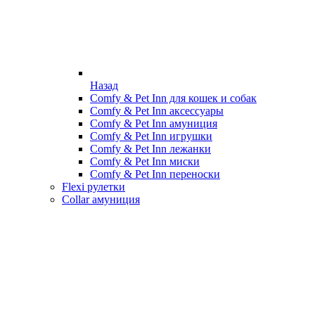
Назад
Comfy & Pet Inn для кошек и собак
Comfy & Pet Inn аксессуары
Comfy & Pet Inn амуниция
Comfy & Pet Inn игрушки
Comfy & Pet Inn лежанки
Comfy & Pet Inn миски
Comfy & Pet Inn переноски
Flexi рулетки
Collar амуниция