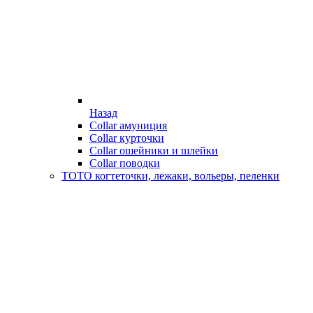
Назад
Collar амуниция
Collar курточки
Collar ошейники и шлейки
Collar поводки
ТОТО когтеточки, лежаки, вольеры, пеленки