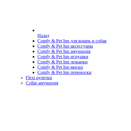
Назад
Comfy & Pet Inn для кошек и собак
Comfy & Pet Inn аксессуары
Comfy & Pet Inn амуниция
Comfy & Pet Inn игрушки
Comfy & Pet Inn лежанки
Comfy & Pet Inn миски
Comfy & Pet Inn переноски
Flexi рулетки
Collar амуниция