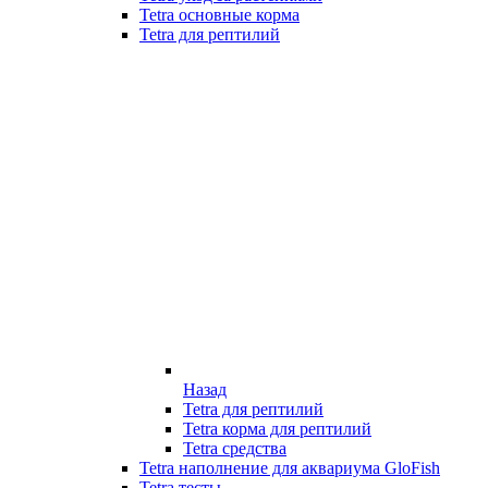
Tetra основные корма
Tetra для рептилий
Назад
Tetra для рептилий
Tetra корма для рептилий
Tetra средства
Tetra наполнение для аквариума GloFish
Tetra тесты