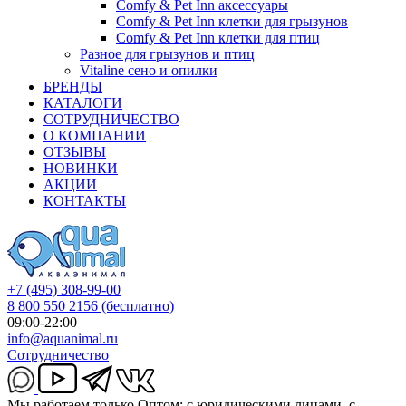
Comfy & Pet Inn аксессуары
Comfy & Pet Inn клетки для грызунов
Comfy & Pet Inn клетки для птиц
Разное для грызунов и птиц
Vitaline сено и опилки
БРЕНДЫ
КАТАЛОГИ
СОТРУДНИЧЕСТВО
О КОМПАНИИ
ОТЗЫВЫ
НОВИНКИ
АКЦИИ
КОНТАКТЫ
+7 (495) 308-99-00
8 800 550 2156
(бесплатно)
09:00-22:00
info@aquanimal.ru
Сотрудничество
Мы работаем только Оптом: с юридическими лицами, с