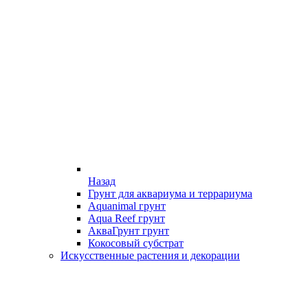
Назад
Грунт для аквариума и террариума
Aquanimal грунт
Aqua Reef грунт
АкваГрунт грунт
Кокосовый субстрат
Искусственные растения и декорации