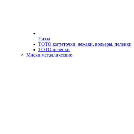
Назад
ТОТО когтеточки, лежаки, вольеры, пеленки
ТОТО пеленки
Миски металлические