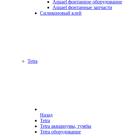
Aquael фонтанное оборудование
Aquael фонтанные запчасти
Силиконовый клей
Tetra
Назад
Tetra
Tetra аквариумы, тумбы
Tetra оборудование