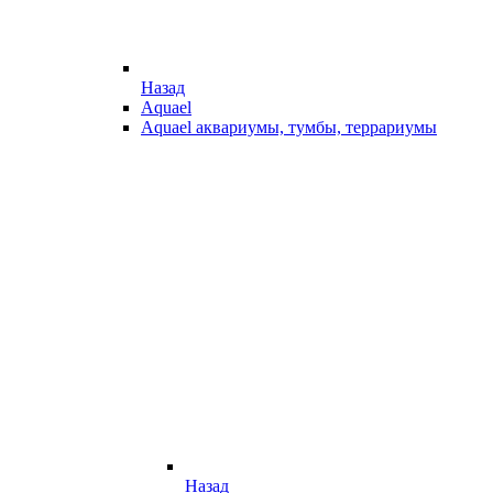
Назад
Aquael
Aquael аквариумы, тумбы, террариумы
Назад