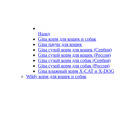
Назад
Gina корм для кошек и собак
Gina паучи для кошек
Gina сухой корм для кошек (Сербия)
Gina сухой корм для кошек (Россия)
Gina сухой корм для собак (Сербия)
Gina сухой корм для собак (Россия)
Gina влажный корм X-CAT и X-DOG
Wildy корм для кошек и собак