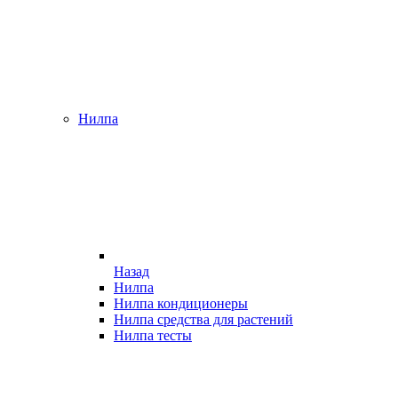
Нилпа
Назад
Нилпа
Нилпа кондиционеры
Нилпа средства для растений
Нилпа тесты