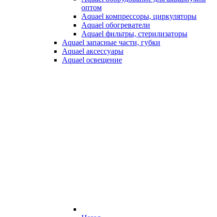
оптом
Aquael компрессоры, циркуляторы
Aquael обогреватели
Aquael фильтры, стерилизаторы
Aquael запасные части, губки
Aquael аксессуары
Aquael освещение