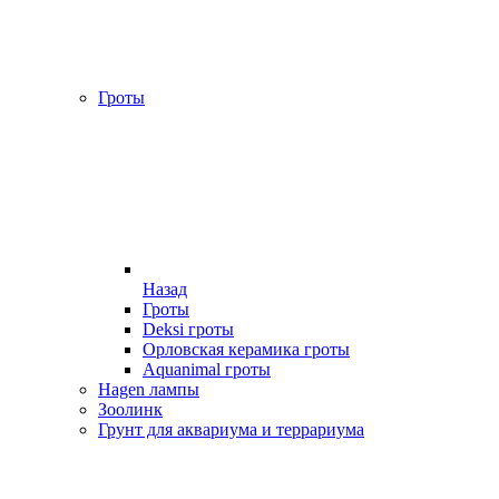
Гроты
Назад
Гроты
Deksi гроты
Орловская керамика гроты
Aquanimal гроты
Hagen лампы
Зоолинк
Грунт для аквариума и террариума