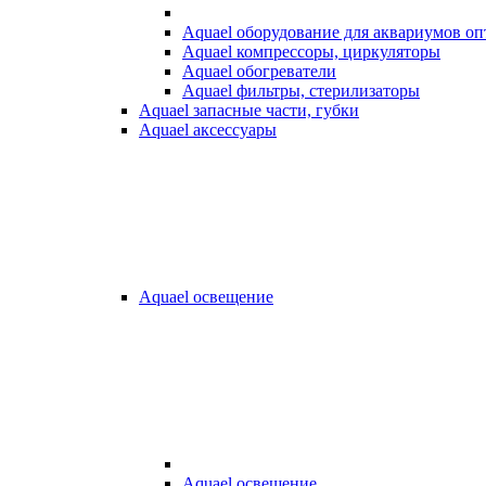
Aquael оборудование для аквариумов о
Aquael компрессоры, циркуляторы
Aquael обогреватели
Aquael фильтры, стерилизаторы
Aquael запасные части, губки
Aquael аксессуары
Aquael освещение
Aquael освещение