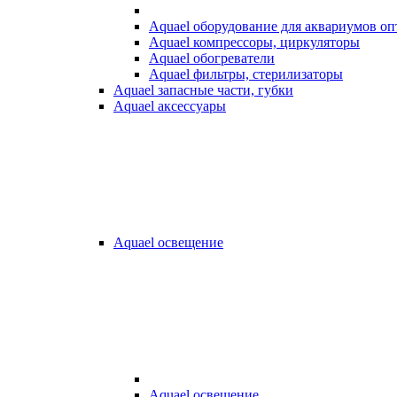
Aquael оборудование для аквариумов о
Aquael компрессоры, циркуляторы
Aquael обогреватели
Aquael фильтры, стерилизаторы
Aquael запасные части, губки
Aquael аксессуары
Aquael освещение
Aquael освещение