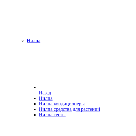
Нилпа
Назад
Нилпа
Нилпа кондиционеры
Нилпа средства для растений
Нилпа тесты