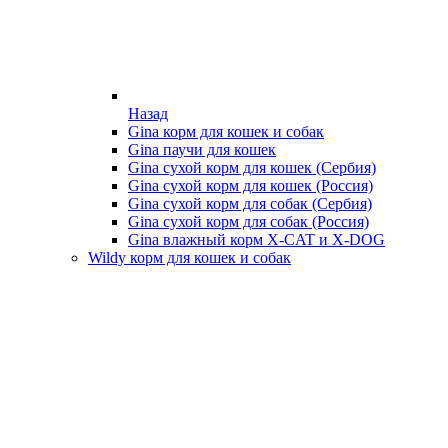
Назад
Gina корм для кошек и собак
Gina паучи для кошек
Gina сухой корм для кошек (Сербия)
Gina сухой корм для кошек (Россия)
Gina сухой корм для собак (Сербия)
Gina сухой корм для собак (Россия)
Gina влажный корм X-CAT и X-DOG
Wildy корм для кошек и собак