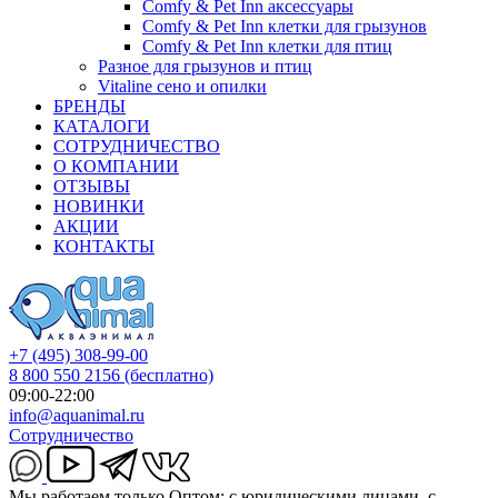
Comfy & Pet Inn аксессуары
Comfy & Pet Inn клетки для грызунов
Comfy & Pet Inn клетки для птиц
Разное для грызунов и птиц
Vitaline сено и опилки
БРЕНДЫ
КАТАЛОГИ
СОТРУДНИЧЕСТВО
О КОМПАНИИ
ОТЗЫВЫ
НОВИНКИ
АКЦИИ
КОНТАКТЫ
+7 (495) 308-99-00
8 800 550 2156
(бесплатно)
09:00-22:00
info@aquanimal.ru
Сотрудничество
Мы работаем только Оптом: с юридическими лицами, с