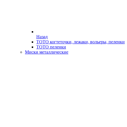
Назад
ТОТО когтеточки, лежаки, вольеры, пеленки
ТОТО пеленки
Миски металлические