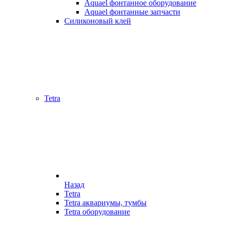
Aquael фонтанное оборудование
Aquael фонтанные запчасти
Силиконовый клей
Tetra
Назад
Tetra
Tetra аквариумы, тумбы
Tetra оборудование