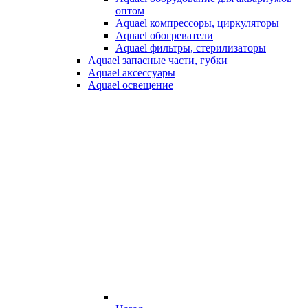
оптом
Aquael компрессоры, циркуляторы
Aquael обогреватели
Aquael фильтры, стерилизаторы
Aquael запасные части, губки
Aquael аксессуары
Aquael освещение