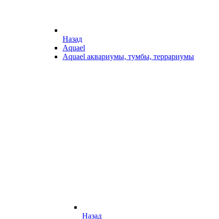
Назад
Aquael
Aquael аквариумы, тумбы, террариумы
Назад