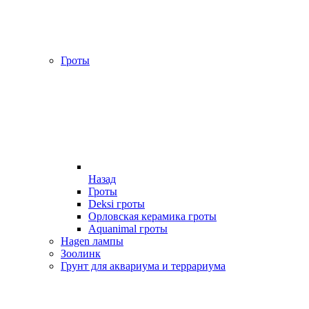
Гроты
Назад
Гроты
Deksi гроты
Орловская керамика гроты
Aquanimal гроты
Hagen лампы
Зоолинк
Грунт для аквариума и террариума