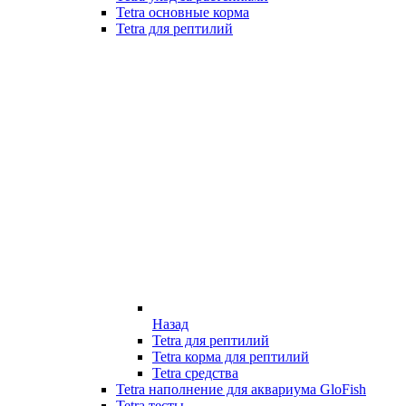
Tetra основные корма
Tetra для рептилий
Назад
Tetra для рептилий
Tetra корма для рептилий
Tetra средства
Tetra наполнение для аквариума GloFish
Tetra тесты