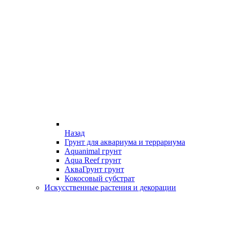
Назад
Грунт для аквариума и террариума
Aquanimal грунт
Aqua Reef грунт
АкваГрунт грунт
Кокосовый субстрат
Искусственные растения и декорации