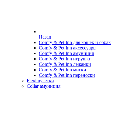
Назад
Comfy & Pet Inn для кошек и собак
Comfy & Pet Inn аксессуары
Comfy & Pet Inn амуниция
Comfy & Pet Inn игрушки
Comfy & Pet Inn лежанки
Comfy & Pet Inn миски
Comfy & Pet Inn переноски
Flexi рулетки
Collar амуниция