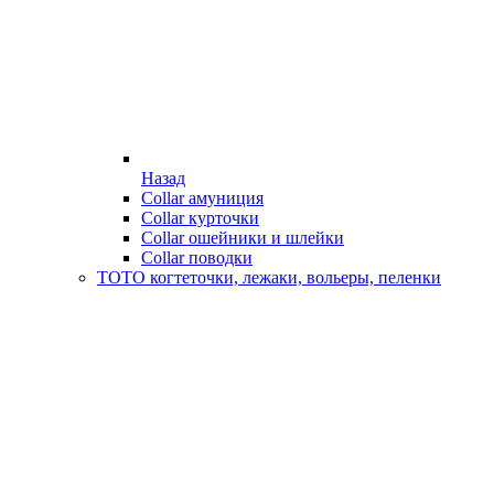
Назад
Collar амуниция
Collar курточки
Collar ошейники и шлейки
Collar поводки
ТОТО когтеточки, лежаки, вольеры, пеленки