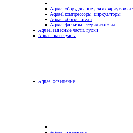
Aquael оборудование для аквариумов о
Aquael компрессоры, циркуляторы
Aquael обогреватели
Aquael фильтры, стерилизаторы
Aquael запасные части, губки
Aquael аксессуары
Aquael освещение
Aquael освещение