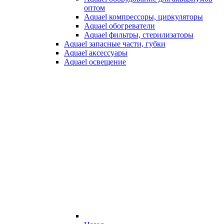
оптом
Aquael компрессоры, циркуляторы
Aquael обогреватели
Aquael фильтры, стерилизаторы
Aquael запасные части, губки
Aquael аксессуары
Aquael освещение