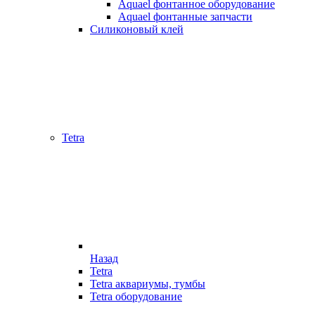
Aquael фонтанное оборудование
Aquael фонтанные запчасти
Силиконовый клей
Tetra
Назад
Tetra
Tetra аквариумы, тумбы
Tetra оборудование