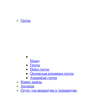
Гроты
Назад
Гроты
Deksi гроты
Орловская керамика гроты
Aquanimal гроты
Hagen лампы
Зоолинк
Грунт для аквариума и террариума