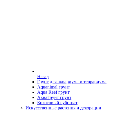
Назад
Грунт для аквариума и террариума
Aquanimal грунт
Aqua Reef грунт
АкваГрунт грунт
Кокосовый субстрат
Искусственные растения и декорации