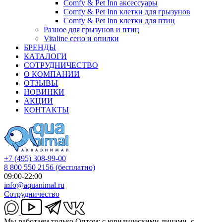
Comfy & Pet Inn аксессуары
Comfy & Pet Inn клетки для грызунов
Comfy & Pet Inn клетки для птиц
Разное для грызунов и птиц
Vitaline сено и опилки
БРЕНДЫ
КАТАЛОГИ
СОТРУДНИЧЕСТВО
О КОМПАНИИ
ОТЗЫВЫ
НОВИНКИ
АКЦИИ
КОНТАКТЫ
+7 (495) 308-99-00
8 800 550 2156
(бесплатно)
09:00-22:00
info@aquanimal.ru
Сотрудничество
Мы работаем только Оптом: с юридическими лицами, с