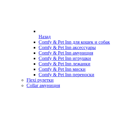
Назад
Comfy & Pet Inn для кошек и собак
Comfy & Pet Inn аксессуары
Comfy & Pet Inn амуниция
Comfy & Pet Inn игрушки
Comfy & Pet Inn лежанки
Comfy & Pet Inn миски
Comfy & Pet Inn переноски
Flexi рулетки
Collar амуниция