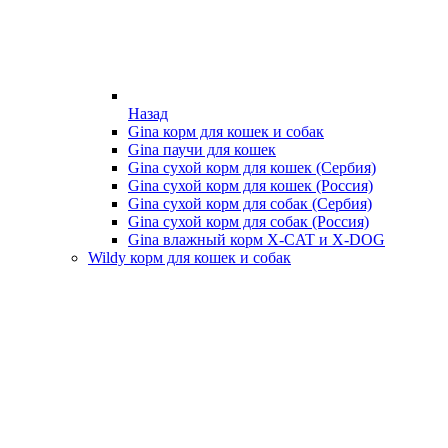
Назад
Gina корм для кошек и собак
Gina паучи для кошек
Gina сухой корм для кошек (Сербия)
Gina сухой корм для кошек (Россия)
Gina сухой корм для собак (Сербия)
Gina сухой корм для собак (Россия)
Gina влажный корм X-CAT и X-DOG
Wildy корм для кошек и собак