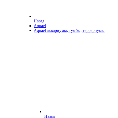
Назад
Aquael
Aquael аквариумы, тумбы, террариумы
Назад