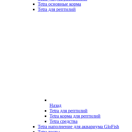
Tetra основные корма
Tetra для рептилий
Назад
Tetra для рептилий
Tetra корма для рептилий
Tetra средства
Tetra наполнение для аквариума GloFish
Tetra тесты