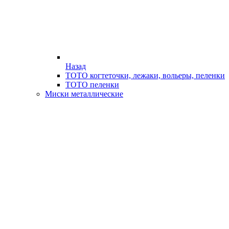
Назад
ТОТО когтеточки, лежаки, вольеры, пеленки
ТОТО пеленки
Миски металлические