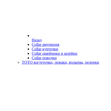
Назад
Collar амуниция
Collar курточки
Collar ошейники и шлейки
Collar поводки
ТОТО когтеточки, лежаки, вольеры, пеленки