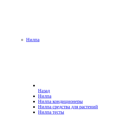
Нилпа
Назад
Нилпа
Нилпа кондиционеры
Нилпа средства для растений
Нилпа тесты