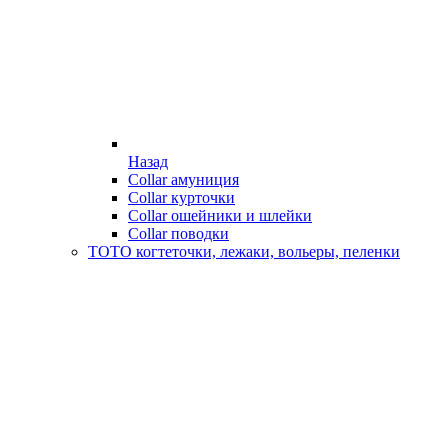
Назад
Collar амуниция
Collar курточки
Collar ошейники и шлейки
Collar поводки
ТОТО когтеточки, лежаки, вольеры, пеленки