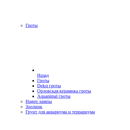
Гроты
Назад
Гроты
Deksi гроты
Орловская керамика гроты
Aquanimal гроты
Hagen лампы
Зоолинк
Грунт для аквариума и террариума