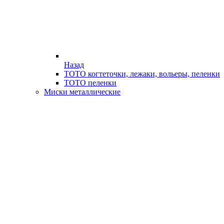
Назад
ТОТО когтеточки, лежаки, вольеры, пеленки
ТОТО пеленки
Миски металлические