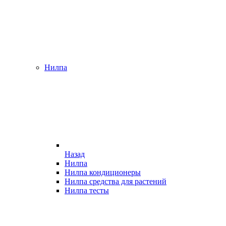
Нилпа
Назад
Нилпа
Нилпа кондиционеры
Нилпа средства для растений
Нилпа тесты