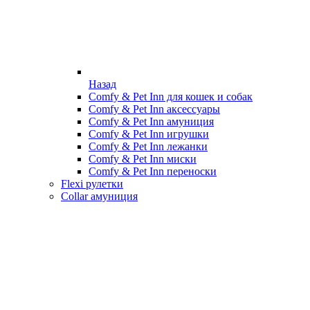
Назад
Comfy & Pet Inn для кошек и собак
Comfy & Pet Inn аксессуары
Comfy & Pet Inn амуниция
Comfy & Pet Inn игрушки
Comfy & Pet Inn лежанки
Comfy & Pet Inn миски
Comfy & Pet Inn переноски
Flexi рулетки
Collar амуниция