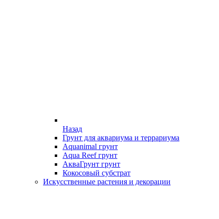
Назад
Грунт для аквариума и террариума
Aquanimal грунт
Aqua Reef грунт
АкваГрунт грунт
Кокосовый субстрат
Искусственные растения и декорации