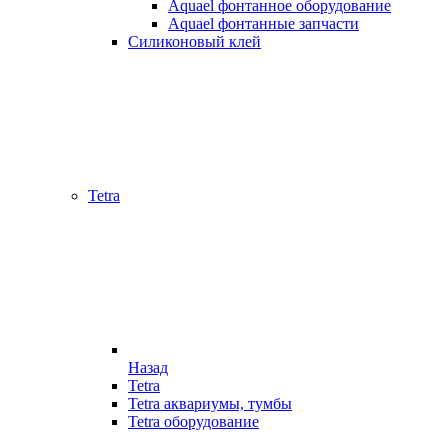
Aquael фонтанное оборудование
Aquael фонтанные запчасти
Силиконовый клей
Tetra
Назад
Tetra
Tetra аквариумы, тумбы
Tetra оборудование