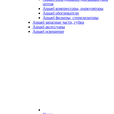
оптом
Aquael компрессоры, циркуляторы
Aquael обогреватели
Aquael фильтры, стерилизаторы
Aquael запасные части, губки
Aquael аксессуары
Aquael освещение