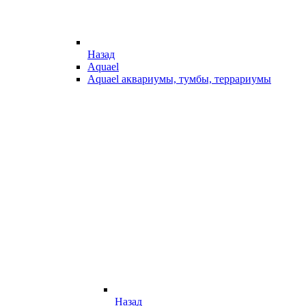
Назад
Aquael
Aquael аквариумы, тумбы, террариумы
Назад