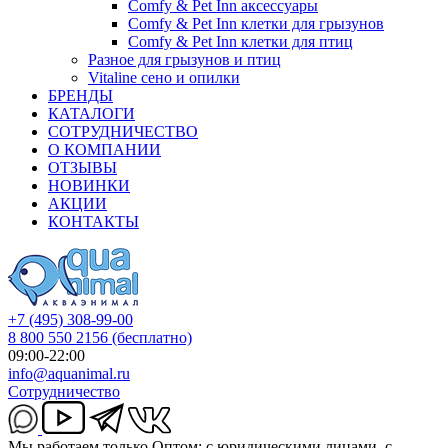
Comfy & Pet Inn аксессуары
Comfy & Pet Inn клетки для грызунов
Comfy & Pet Inn клетки для птиц
Разное для грызунов и птиц
Vitaline сено и опилки
БРЕНДЫ
КАТАЛОГИ
СОТРУДНИЧЕСТВО
О КОМПАНИИ
ОТЗЫВЫ
НОВИНКИ
АКЦИИ
КОНТАКТЫ
+7 (495) 308-99-00
8 800 550 2156
(бесплатно)
09:00-22:00
info@aquanimal.ru
Сотрудничество
Мы работаем только Оптом: с юридическими лицами, с