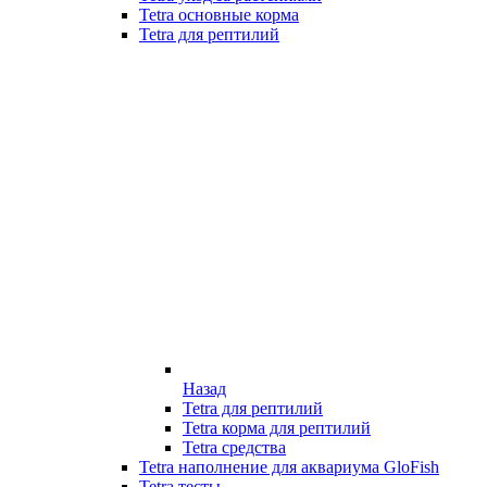
Tetra основные корма
Tetra для рептилий
Назад
Tetra для рептилий
Tetra корма для рептилий
Tetra средства
Tetra наполнение для аквариума GloFish
Tetra тесты