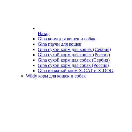
Назад
Gina корм для кошек и собак
Gina паучи для кошек
Gina сухой корм для кошек (Сербия)
Gina сухой корм для кошек (Россия)
Gina сухой корм для собак (Сербия)
Gina сухой корм для собак (Россия)
Gina влажный корм X-CAT и X-DOG
Wildy корм для кошек и собак