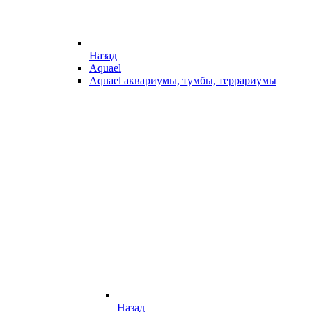
Назад
Aquael
Aquael аквариумы, тумбы, террариумы
Назад