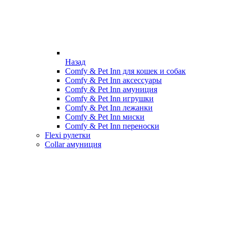
Назад
Comfy & Pet Inn для кошек и собак
Comfy & Pet Inn аксессуары
Comfy & Pet Inn амуниция
Comfy & Pet Inn игрушки
Comfy & Pet Inn лежанки
Comfy & Pet Inn миски
Comfy & Pet Inn переноски
Flexi рулетки
Collar амуниция