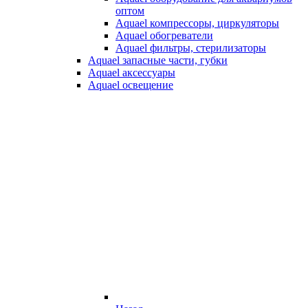
оптом
Aquael компрессоры, циркуляторы
Aquael обогреватели
Aquael фильтры, стерилизаторы
Aquael запасные части, губки
Aquael аксессуары
Aquael освещение