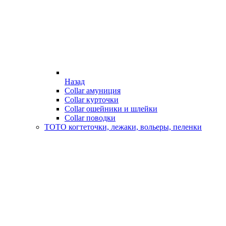
Назад
Collar амуниция
Collar курточки
Collar ошейники и шлейки
Collar поводки
ТОТО когтеточки, лежаки, вольеры, пеленки