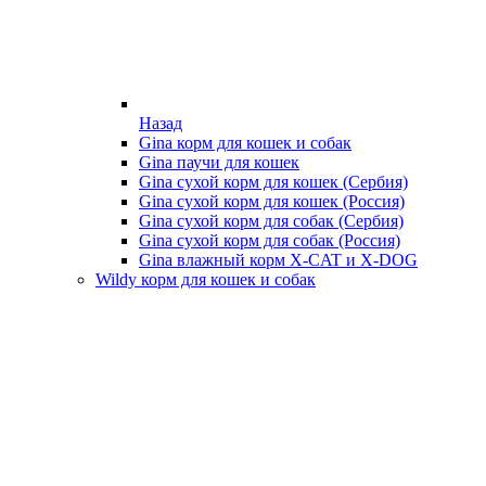
Назад
Gina корм для кошек и собак
Gina паучи для кошек
Gina сухой корм для кошек (Сербия)
Gina сухой корм для кошек (Россия)
Gina сухой корм для собак (Сербия)
Gina сухой корм для собак (Россия)
Gina влажный корм X-CAT и X-DOG
Wildy корм для кошек и собак