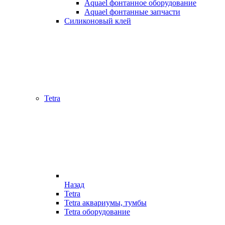
Aquael фонтанное оборудование
Aquael фонтанные запчасти
Силиконовый клей
Tetra
Назад
Tetra
Tetra аквариумы, тумбы
Tetra оборудование