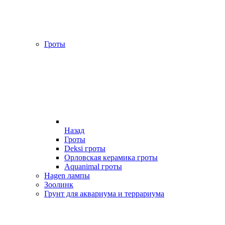
Гроты
Назад
Гроты
Deksi гроты
Орловская керамика гроты
Aquanimal гроты
Hagen лампы
Зоолинк
Грунт для аквариума и террариума