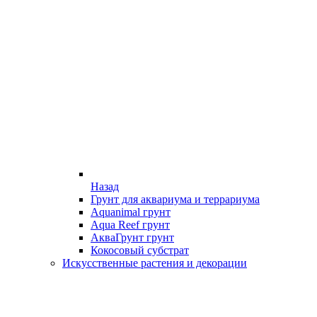
Назад
Грунт для аквариума и террариума
Aquanimal грунт
Aqua Reef грунт
АкваГрунт грунт
Кокосовый субстрат
Искусственные растения и декорации