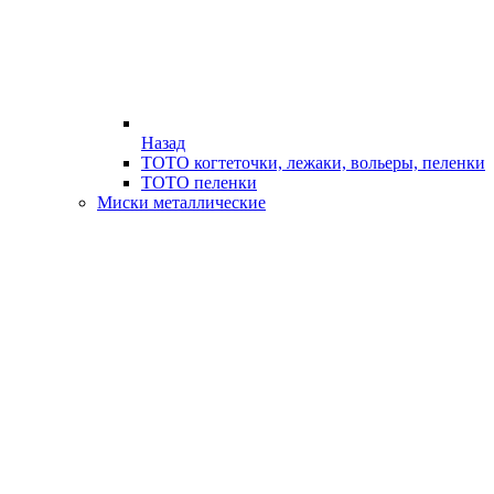
Назад
ТОТО когтеточки, лежаки, вольеры, пеленки
ТОТО пеленки
Миски металлические