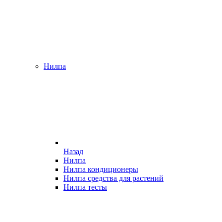
Нилпа
Назад
Нилпа
Нилпа кондиционеры
Нилпа средства для растений
Нилпа тесты