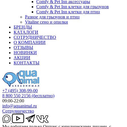
Comfy & Pet Inn аксессуары
Comfy & Pet Inn клетки для грызунов
Comfy & Pet Inn клетки для птиц
Разное для грызунов и птиц
Vitaline сено и опилки
БРЕНДЫ
КАТАЛОГИ
СОТРУДНИЧЕСТВО
О КОМПАНИИ
ОТЗЫВЫ
НОВИНКИ
АКЦИИ
КОНТАКТЫ
+7 (495) 308-99-00
8 800 550 2156
(бесплатно)
09:00-22:00
info@aquanimal.ru
Сотрудничество
Мы работаем только Оптом: с юридическими лицами, с