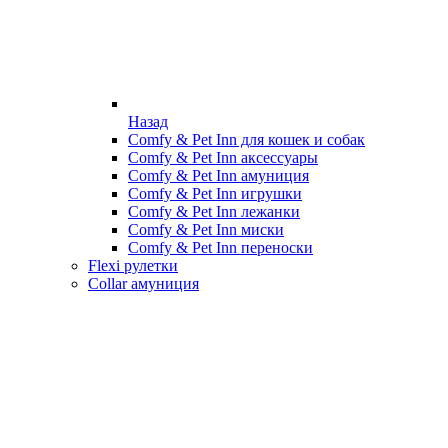
Назад
Comfy & Pet Inn для кошек и собак
Comfy & Pet Inn аксессуары
Comfy & Pet Inn амуниция
Comfy & Pet Inn игрушки
Comfy & Pet Inn лежанки
Comfy & Pet Inn миски
Comfy & Pet Inn переноски
Flexi рулетки
Collar амуниция