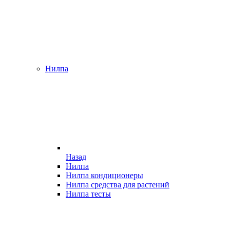
Нилпа
Назад
Нилпа
Нилпа кондиционеры
Нилпа средства для растений
Нилпа тесты