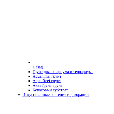
Назад
Грунт для аквариума и террариума
Aquanimal грунт
Aqua Reef грунт
АкваГрунт грунт
Кокосовый субстрат
Искусственные растения и декорации