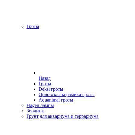
Гроты
Назад
Гроты
Deksi гроты
Орловская керамика гроты
Aquanimal гроты
Hagen лампы
Зоолинк
Грунт для аквариума и террариума