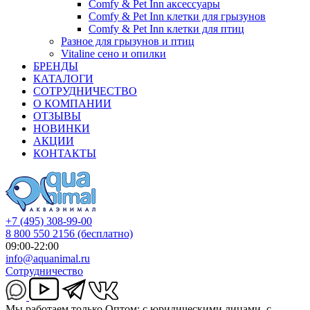
Comfy & Pet Inn аксессуары
Comfy & Pet Inn клетки для грызунов
Comfy & Pet Inn клетки для птиц
Разное для грызунов и птиц
Vitaline сено и опилки
БРЕНДЫ
КАТАЛОГИ
СОТРУДНИЧЕСТВО
О КОМПАНИИ
ОТЗЫВЫ
НОВИНКИ
АКЦИИ
КОНТАКТЫ
+7 (495) 308-99-00
8 800 550 2156
(бесплатно)
09:00-22:00
info@aquanimal.ru
Сотрудничество
Мы работаем только Оптом: с юридическими лицами, с