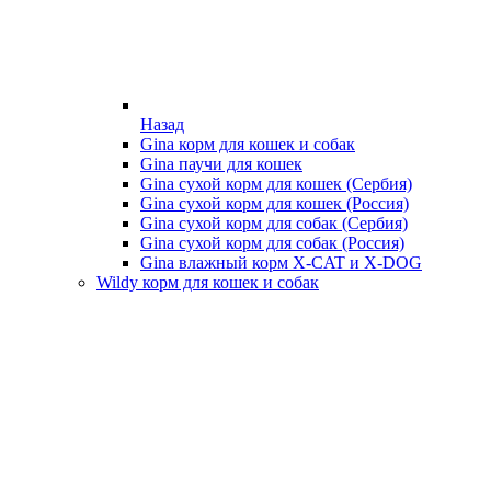
Назад
Gina корм для кошек и собак
Gina паучи для кошек
Gina сухой корм для кошек (Сербия)
Gina сухой корм для кошек (Россия)
Gina сухой корм для собак (Сербия)
Gina сухой корм для собак (Россия)
Gina влажный корм X-CAT и X-DOG
Wildy корм для кошек и собак