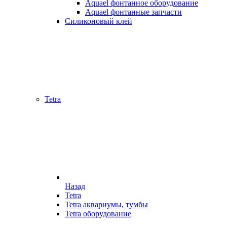
Aquael фонтанное оборудование
Aquael фонтанные запчасти
Силиконовый клей
Tetra
Назад
Tetra
Tetra аквариумы, тумбы
Tetra оборудование