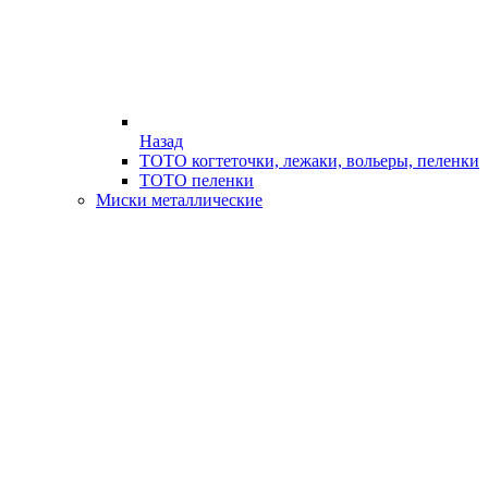
Назад
ТОТО когтеточки, лежаки, вольеры, пеленки
ТОТО пеленки
Миски металлические