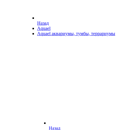
Назад
Aquael
Aquael аквариумы, тумбы, террариумы
Назад