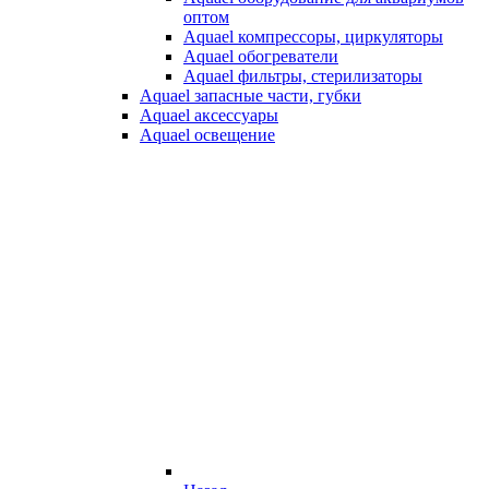
оптом
Aquael компрессоры, циркуляторы
Aquael обогреватели
Aquael фильтры, стерилизаторы
Aquael запасные части, губки
Aquael аксессуары
Aquael освещение