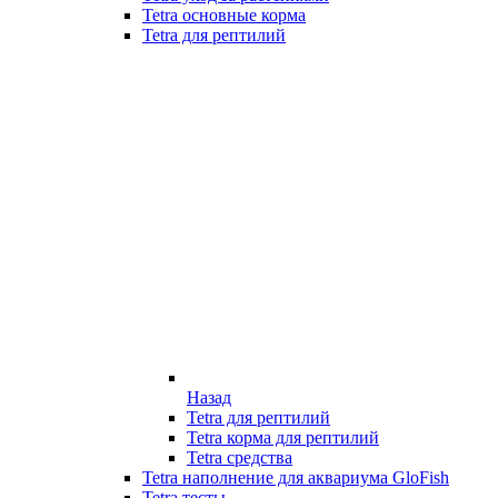
Tetra основные корма
Tetra для рептилий
Назад
Tetra для рептилий
Tetra корма для рептилий
Tetra средства
Tetra наполнение для аквариума GloFish
Tetra тесты