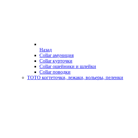
Назад
Collar амуниция
Collar курточки
Collar ошейники и шлейки
Collar поводки
ТОТО когтеточки, лежаки, вольеры, пеленки