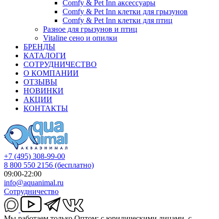
Comfy & Pet Inn аксессуары
Comfy & Pet Inn клетки для грызунов
Comfy & Pet Inn клетки для птиц
Разное для грызунов и птиц
Vitaline сено и опилки
БРЕНДЫ
КАТАЛОГИ
СОТРУДНИЧЕСТВО
О КОМПАНИИ
ОТЗЫВЫ
НОВИНКИ
АКЦИИ
КОНТАКТЫ
+7 (495) 308-99-00
8 800 550 2156
(бесплатно)
09:00-22:00
info@aquanimal.ru
Сотрудничество
Мы работаем только Оптом: с юридическими лицами, с