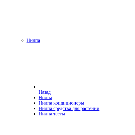
Нилпа
Назад
Нилпа
Нилпа кондиционеры
Нилпа средства для растений
Нилпа тесты