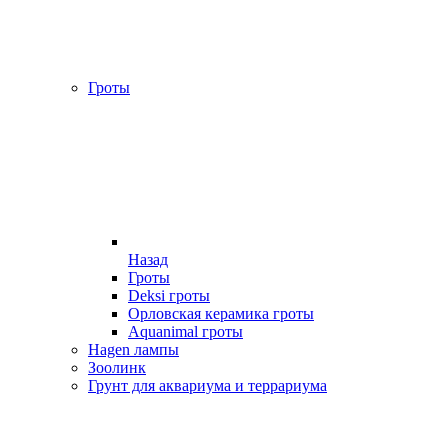
Гроты
Назад
Гроты
Deksi гроты
Орловская керамика гроты
Aquanimal гроты
Hagen лампы
Зоолинк
Грунт для аквариума и террариума