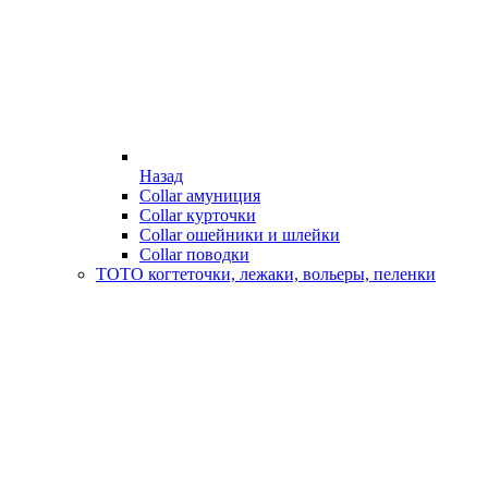
Назад
Collar амуниция
Collar курточки
Collar ошейники и шлейки
Collar поводки
ТОТО когтеточки, лежаки, вольеры, пеленки