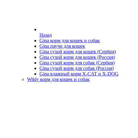
Назад
Gina корм для кошек и собак
Gina паучи для кошек
Gina сухой корм для кошек (Сербия)
Gina сухой корм для кошек (Россия)
Gina сухой корм для собак (Сербия)
Gina сухой корм для собак (Россия)
Gina влажный корм X-CAT и X-DOG
Wildy корм для кошек и собак