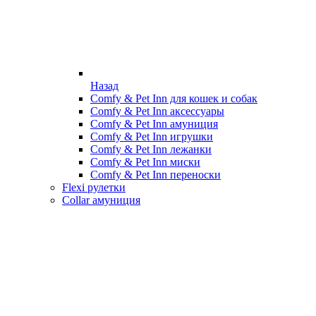
Назад
Comfy & Pet Inn для кошек и собак
Comfy & Pet Inn аксессуары
Comfy & Pet Inn амуниция
Comfy & Pet Inn игрушки
Comfy & Pet Inn лежанки
Comfy & Pet Inn миски
Comfy & Pet Inn переноски
Flexi рулетки
Collar амуниция