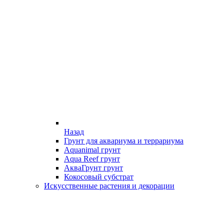
Назад
Грунт для аквариума и террариума
Aquanimal грунт
Aqua Reef грунт
АкваГрунт грунт
Кокосовый субстрат
Искусственные растения и декорации