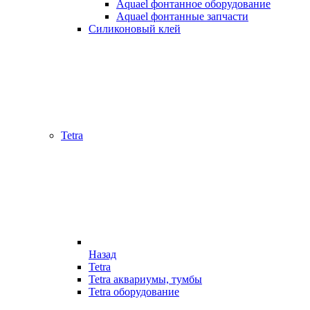
Aquael фонтанное оборудование
Aquael фонтанные запчасти
Силиконовый клей
Tetra
Назад
Tetra
Tetra аквариумы, тумбы
Tetra оборудование