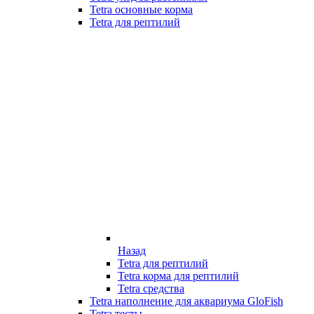
Tetra основные корма
Tetra для рептилий
Назад
Tetra для рептилий
Tetra корма для рептилий
Tetra средства
Tetra наполнение для аквариума GloFish
Tetra тесты