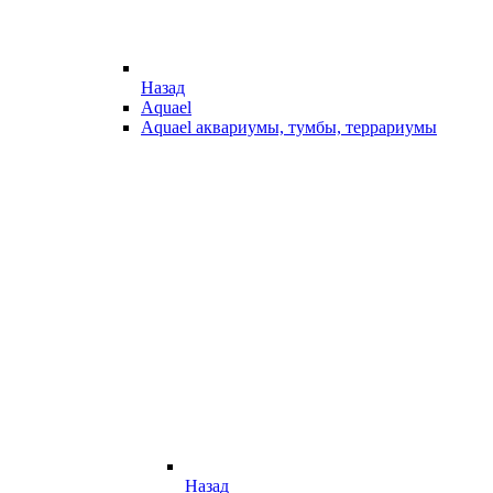
Назад
Aquael
Aquael аквариумы, тумбы, террариумы
Назад