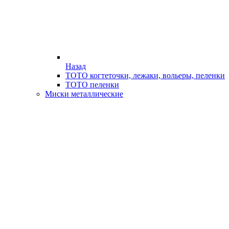
Назад
ТОТО когтеточки, лежаки, вольеры, пеленки
ТОТО пеленки
Миски металлические