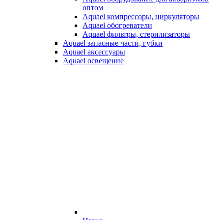
оптом
Aquael компрессоры, циркуляторы
Aquael обогреватели
Aquael фильтры, стерилизаторы
Aquael запасные части, губки
Aquael аксессуары
Aquael освещение