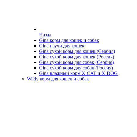
Назад
Gina корм для кошек и собак
Gina паучи для кошек
Gina сухой корм для кошек (Сербия)
Gina сухой корм для кошек (Россия)
Gina сухой корм для собак (Сербия)
Gina сухой корм для собак (Россия)
Gina влажный корм X-CAT и X-DOG
Wildy корм для кошек и собак