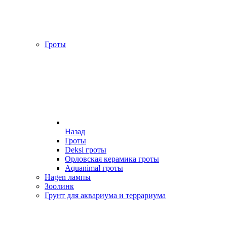
Гроты
Назад
Гроты
Deksi гроты
Орловская керамика гроты
Aquanimal гроты
Hagen лампы
Зоолинк
Грунт для аквариума и террариума