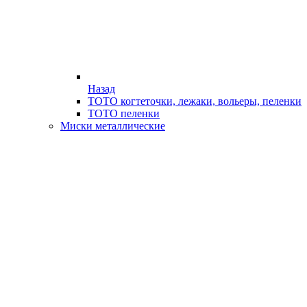
Назад
ТОТО когтеточки, лежаки, вольеры, пеленки
ТОТО пеленки
Миски металлические