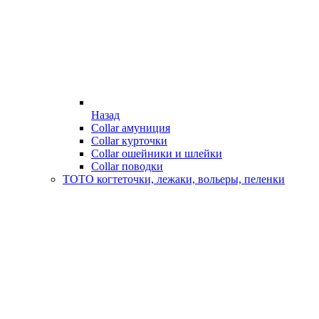
Назад
Collar амуниция
Collar курточки
Collar ошейники и шлейки
Collar поводки
ТОТО когтеточки, лежаки, вольеры, пеленки