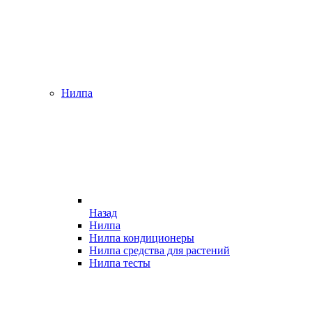
Нилпа
Назад
Нилпа
Нилпа кондиционеры
Нилпа средства для растений
Нилпа тесты