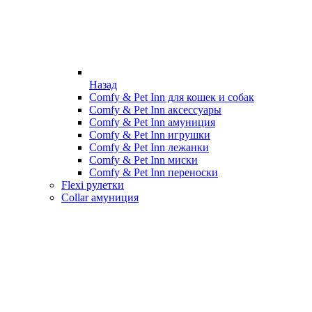
Назад
Comfy & Pet Inn для кошек и собак
Comfy & Pet Inn аксессуары
Comfy & Pet Inn амуниция
Comfy & Pet Inn игрушки
Comfy & Pet Inn лежанки
Comfy & Pet Inn миски
Comfy & Pet Inn переноски
Flexi рулетки
Collar амуниция