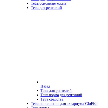
Tetra основные корма
Tetra для рептилий
Назад
Tetra для рептилий
Tetra корма для рептилий
Tetra средства
Tetra наполнение для аквариума GloFish
Tetra тесты