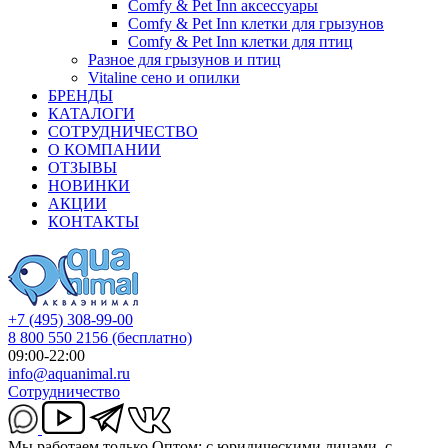
Comfy & Pet Inn аксессуары
Comfy & Pet Inn клетки для грызунов
Comfy & Pet Inn клетки для птиц
Разное для грызунов и птиц
Vitaline сено и опилки
БРЕНДЫ
КАТАЛОГИ
СОТРУДНИЧЕСТВО
О КОМПАНИИ
ОТЗЫВЫ
НОВИНКИ
АКЦИИ
КОНТАКТЫ
+7 (495) 308-99-00
8 800 550 2156
(бесплатно)
09:00-22:00
info@aquanimal.ru
Сотрудничество
Мы работаем только Оптом: с юридическими лицами, с