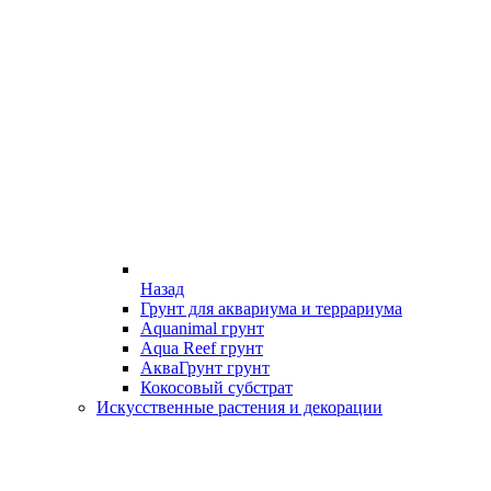
Назад
Грунт для аквариума и террариума
Aquanimal грунт
Aqua Reef грунт
АкваГрунт грунт
Кокосовый субстрат
Искусственные растения и декорации