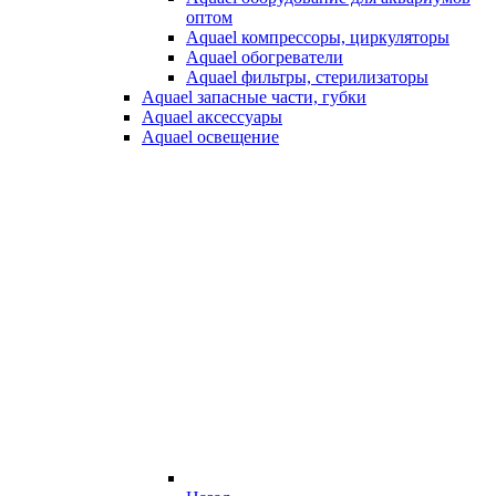
оптом
Aquael компрессоры, циркуляторы
Aquael обогреватели
Aquael фильтры, стерилизаторы
Aquael запасные части, губки
Aquael аксессуары
Aquael освещение