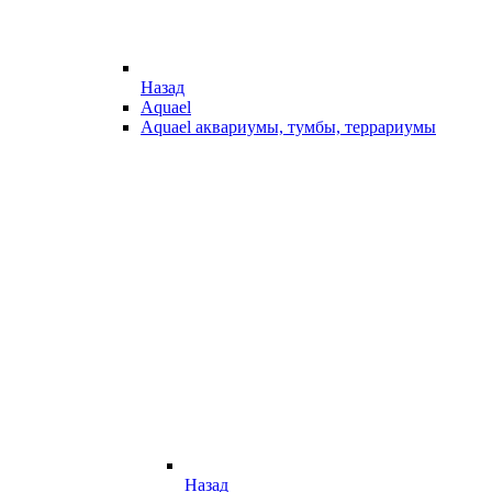
Назад
Aquael
Aquael аквариумы, тумбы, террариумы
Назад