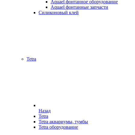
Aquael фонтанное оборудование
Aquael фонтанные запчасти
Силиконовый клей
Tetra
Назад
Tetra
Tetra аквариумы, тумбы
Tetra оборудование