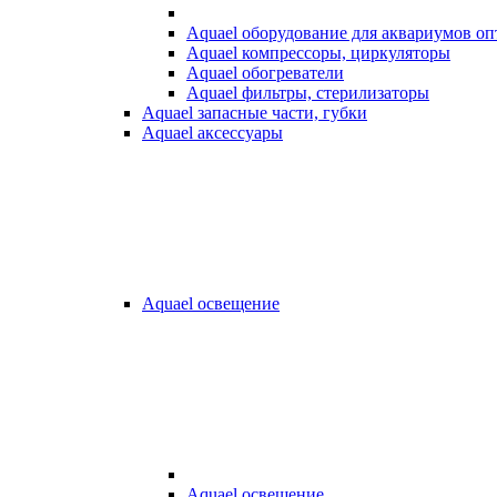
Aquael оборудование для аквариумов о
Aquael компрессоры, циркуляторы
Aquael обогреватели
Aquael фильтры, стерилизаторы
Aquael запасные части, губки
Aquael аксессуары
Aquael освещение
Aquael освещение