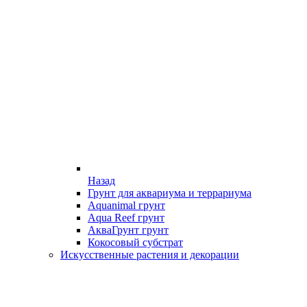
Назад
Грунт для аквариума и террариума
Aquanimal грунт
Aqua Reef грунт
АкваГрунт грунт
Кокосовый субстрат
Искусственные растения и декорации