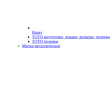
Назад
ТОТО когтеточки, лежаки, вольеры, пеленки
ТОТО пеленки
Миски металлические