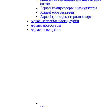
оптом
Aquael компрессоры, циркуляторы
Aquael обогреватели
Aquael фильтры, стерилизаторы
Aquael запасные части, губки
Aquael аксессуары
Aquael освещение