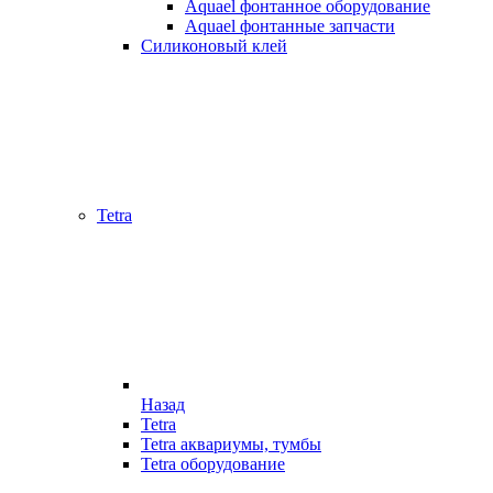
Aquael фонтанное оборудование
Aquael фонтанные запчасти
Силиконовый клей
Tetra
Назад
Tetra
Tetra аквариумы, тумбы
Tetra оборудование