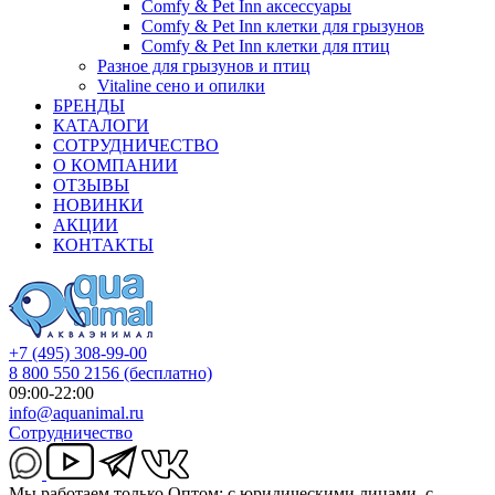
Comfy & Pet Inn аксессуары
Comfy & Pet Inn клетки для грызунов
Comfy & Pet Inn клетки для птиц
Разное для грызунов и птиц
Vitaline сено и опилки
БРЕНДЫ
КАТАЛОГИ
СОТРУДНИЧЕСТВО
О КОМПАНИИ
ОТЗЫВЫ
НОВИНКИ
АКЦИИ
КОНТАКТЫ
+7 (495) 308-99-00
8 800 550 2156
(бесплатно)
09:00-22:00
info@aquanimal.ru
Сотрудничество
Мы работаем только Оптом: с юридическими лицами, с