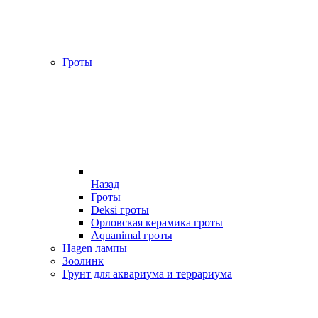
Гроты
Назад
Гроты
Deksi гроты
Орловская керамика гроты
Aquanimal гроты
Hagen лампы
Зоолинк
Грунт для аквариума и террариума