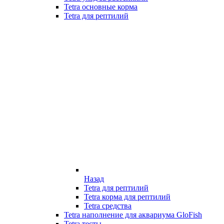
Tetra основные корма
Tetra для рептилий
Назад
Tetra для рептилий
Tetra корма для рептилий
Tetra средства
Tetra наполнение для аквариума GloFish
Tetra тесты