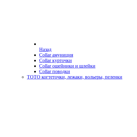
Назад
Collar амуниция
Collar курточки
Collar ошейники и шлейки
Collar поводки
ТОТО когтеточки, лежаки, вольеры, пеленки