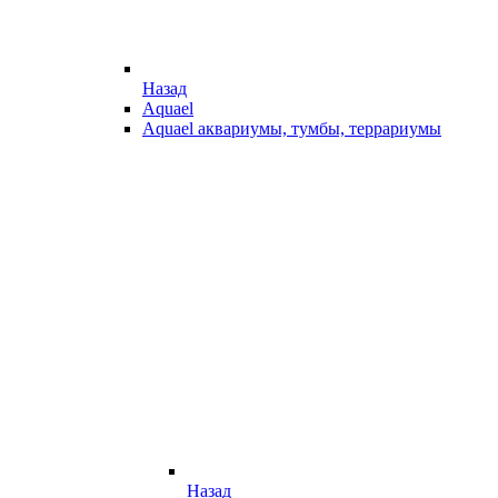
Назад
Aquael
Aquael аквариумы, тумбы, террариумы
Назад