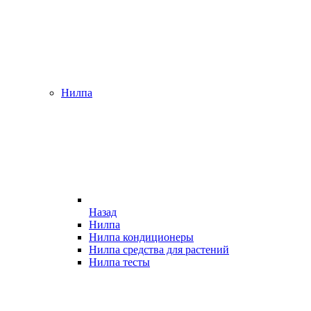
Нилпа
Назад
Нилпа
Нилпа кондиционеры
Нилпа средства для растений
Нилпа тесты