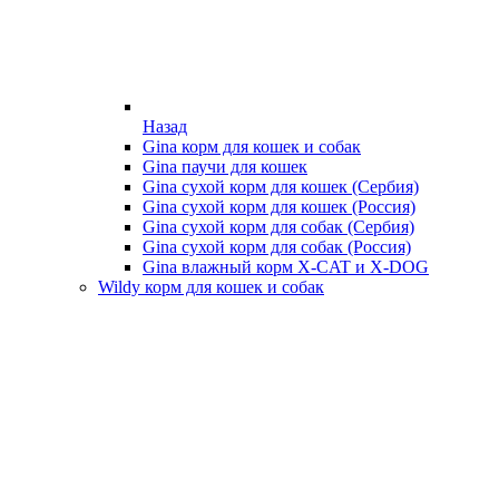
Назад
Gina корм для кошек и собак
Gina паучи для кошек
Gina сухой корм для кошек (Сербия)
Gina сухой корм для кошек (Россия)
Gina сухой корм для собак (Сербия)
Gina сухой корм для собак (Россия)
Gina влажный корм X-CAT и X-DOG
Wildy корм для кошек и собак