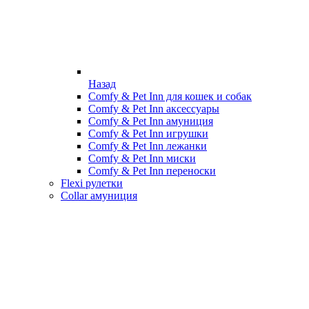
Назад
Comfy & Pet Inn для кошек и собак
Comfy & Pet Inn аксессуары
Comfy & Pet Inn амуниция
Comfy & Pet Inn игрушки
Comfy & Pet Inn лежанки
Comfy & Pet Inn миски
Comfy & Pet Inn переноски
Flexi рулетки
Collar амуниция