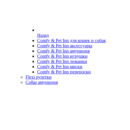
Назад
Comfy & Pet Inn для кошек и собак
Comfy & Pet Inn аксессуары
Comfy & Pet Inn амуниция
Comfy & Pet Inn игрушки
Comfy & Pet Inn лежанки
Comfy & Pet Inn миски
Comfy & Pet Inn переноски
Flexi рулетки
Collar амуниция