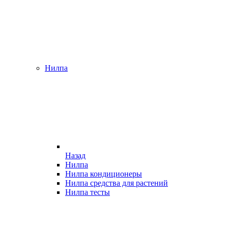
Нилпа
Назад
Нилпа
Нилпа кондиционеры
Нилпа средства для растений
Нилпа тесты