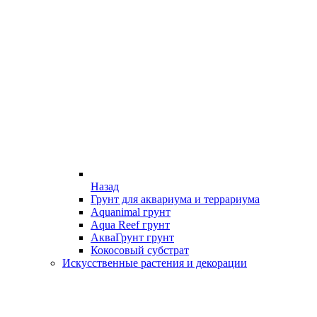
Назад
Грунт для аквариума и террариума
Aquanimal грунт
Aqua Reef грунт
АкваГрунт грунт
Кокосовый субстрат
Искусственные растения и декорации