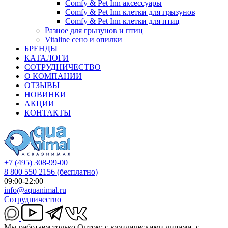
Comfy & Pet Inn аксессуары
Comfy & Pet Inn клетки для грызунов
Comfy & Pet Inn клетки для птиц
Разное для грызунов и птиц
Vitaline сено и опилки
БРЕНДЫ
КАТАЛОГИ
СОТРУДНИЧЕСТВО
О КОМПАНИИ
ОТЗЫВЫ
НОВИНКИ
АКЦИИ
КОНТАКТЫ
+7 (495) 308-99-00
8 800 550 2156
(бесплатно)
09:00-22:00
info@aquanimal.ru
Сотрудничество
Мы работаем только Оптом: с юридическими лицами, с