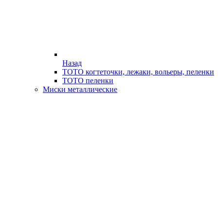
Назад
ТОТО когтеточки, лежаки, вольеры, пеленки
ТОТО пеленки
Миски металлические