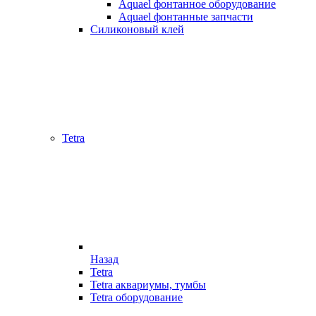
Aquael фонтанное оборудование
Aquael фонтанные запчасти
Силиконовый клей
Tetra
Назад
Tetra
Tetra аквариумы, тумбы
Tetra оборудование