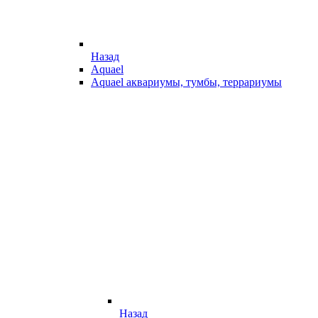
Назад
Aquael
Aquael аквариумы, тумбы, террариумы
Назад