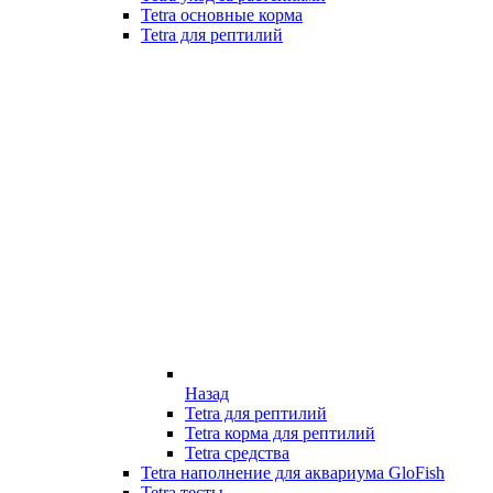
Tetra основные корма
Tetra для рептилий
Назад
Tetra для рептилий
Tetra корма для рептилий
Tetra средства
Tetra наполнение для аквариума GloFish
Tetra тесты