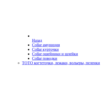
Назад
Collar амуниция
Collar курточки
Collar ошейники и шлейки
Collar поводки
ТОТО когтеточки, лежаки, вольеры, пеленки