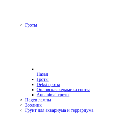
Гроты
Назад
Гроты
Deksi гроты
Орловская керамика гроты
Aquanimal гроты
Hagen лампы
Зоолинк
Грунт для аквариума и террариума