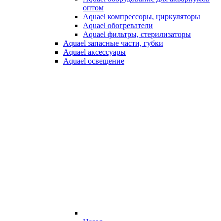
оптом
Aquael компрессоры, циркуляторы
Aquael обогреватели
Aquael фильтры, стерилизаторы
Aquael запасные части, губки
Aquael аксессуары
Aquael освещение