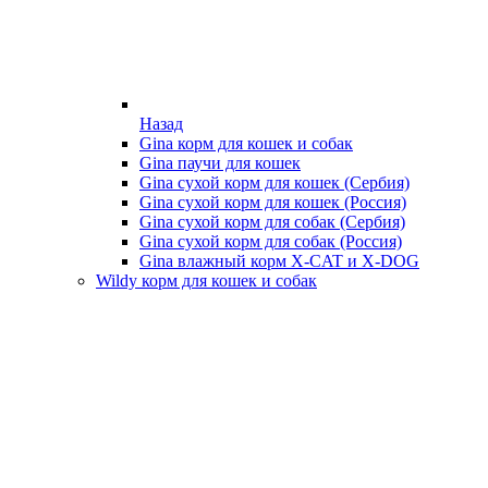
Назад
Gina корм для кошек и собак
Gina паучи для кошек
Gina сухой корм для кошек (Сербия)
Gina сухой корм для кошек (Россия)
Gina сухой корм для собак (Сербия)
Gina сухой корм для собак (Россия)
Gina влажный корм X-CAT и X-DOG
Wildy корм для кошек и собак