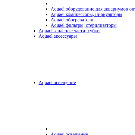
Aquael оборудование для аквариумов о
Aquael компрессоры, циркуляторы
Aquael обогреватели
Aquael фильтры, стерилизаторы
Aquael запасные части, губки
Aquael аксессуары
Aquael освещение
Aquael освещение