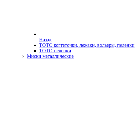
Назад
ТОТО когтеточки, лежаки, вольеры, пеленки
ТОТО пеленки
Миски металлические