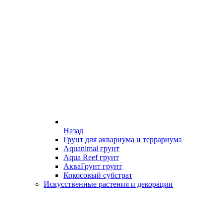
Назад
Грунт для аквариума и террариума
Aquanimal грунт
Aqua Reef грунт
АкваГрунт грунт
Кокосовый субстрат
Искусственные растения и декорации