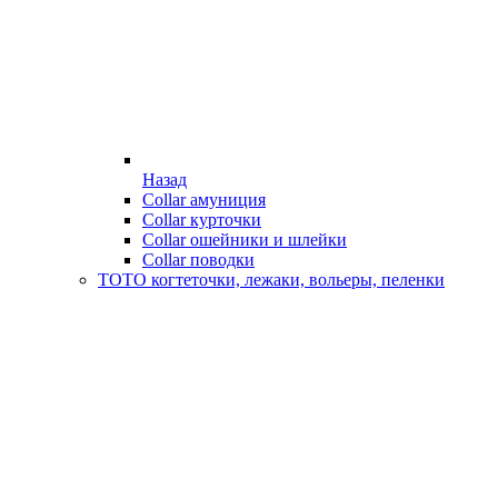
Назад
Collar амуниция
Collar курточки
Collar ошейники и шлейки
Collar поводки
ТОТО когтеточки, лежаки, вольеры, пеленки