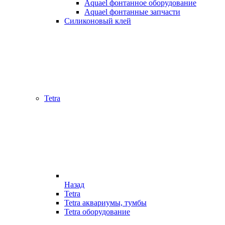
Aquael фонтанное оборудование
Aquael фонтанные запчасти
Силиконовый клей
Tetra
Назад
Tetra
Tetra аквариумы, тумбы
Tetra оборудование