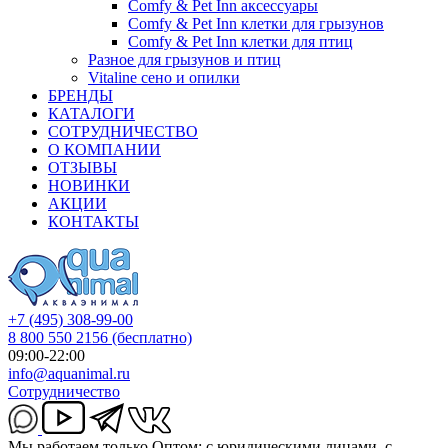
Comfy & Pet Inn аксессуары
Comfy & Pet Inn клетки для грызунов
Comfy & Pet Inn клетки для птиц
Разное для грызунов и птиц
Vitaline сено и опилки
БРЕНДЫ
КАТАЛОГИ
СОТРУДНИЧЕСТВО
О КОМПАНИИ
ОТЗЫВЫ
НОВИНКИ
АКЦИИ
КОНТАКТЫ
+7 (495) 308-99-00
8 800 550 2156
(бесплатно)
09:00-22:00
info@aquanimal.ru
Сотрудничество
Мы работаем только Оптом: с юридическими лицами, с