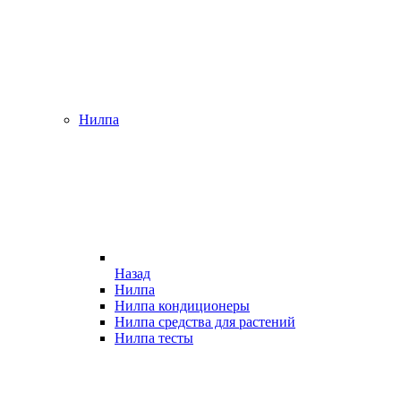
Нилпа
Назад
Нилпа
Нилпа кондиционеры
Нилпа средства для растений
Нилпа тесты