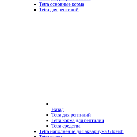
Tetra основные корма
Tetra для рептилий
Назад
Tetra для рептилий
Tetra корма для рептилий
Tetra средства
Tetra наполнение для аквариума GloFish
Tetra тесты