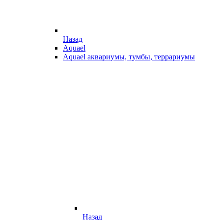
Назад
Aquael
Aquael аквариумы, тумбы, террариумы
Назад