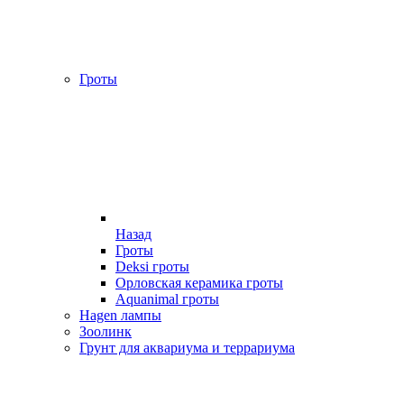
Гроты
Назад
Гроты
Deksi гроты
Орловская керамика гроты
Aquanimal гроты
Hagen лампы
Зоолинк
Грунт для аквариума и террариума