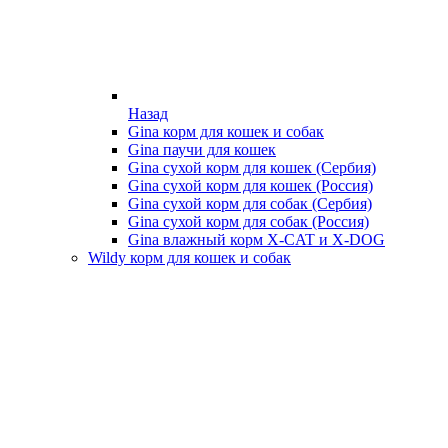
Назад
Gina корм для кошек и собак
Gina паучи для кошек
Gina сухой корм для кошек (Сербия)
Gina сухой корм для кошек (Россия)
Gina сухой корм для собак (Сербия)
Gina сухой корм для собак (Россия)
Gina влажный корм X-CAT и X-DOG
Wildy корм для кошек и собак