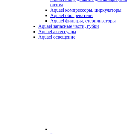
оптом
Aquael компрессоры, циркуляторы
Aquael обогреватели
Aquael фильтры, стерилизаторы
Aquael запасные части, губки
Aquael аксессуары
Aquael освещение