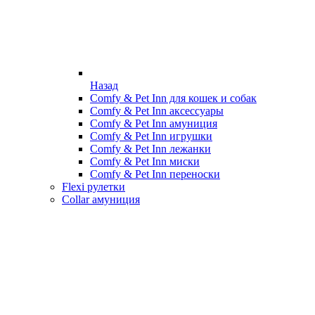
Назад
Comfy & Pet Inn для кошек и собак
Comfy & Pet Inn аксессуары
Comfy & Pet Inn амуниция
Comfy & Pet Inn игрушки
Comfy & Pet Inn лежанки
Comfy & Pet Inn миски
Comfy & Pet Inn переноски
Flexi рулетки
Collar амуниция