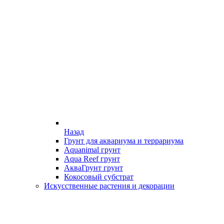
Назад
Грунт для аквариума и террариума
Aquanimal грунт
Aqua Reef грунт
АкваГрунт грунт
Кокосовый субстрат
Искусственные растения и декорации