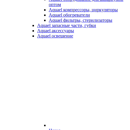
оптом
Aquael компрессоры, циркуляторы
Aquael обогреватели
Aquael фильтры, стерилизаторы
Aquael запасные части, губки
Aquael аксессуары
Aquael освещение