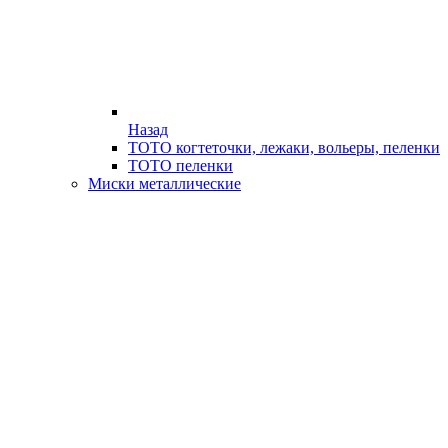
Назад
ТОТО когтеточки, лежаки, вольеры, пеленки
ТОТО пеленки
Миски металлические