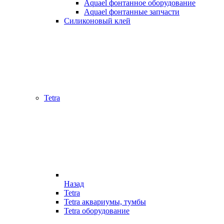
Aquael фонтанное оборудование
Aquael фонтанные запчасти
Силиконовый клей
Tetra
Назад
Tetra
Tetra аквариумы, тумбы
Tetra оборудование