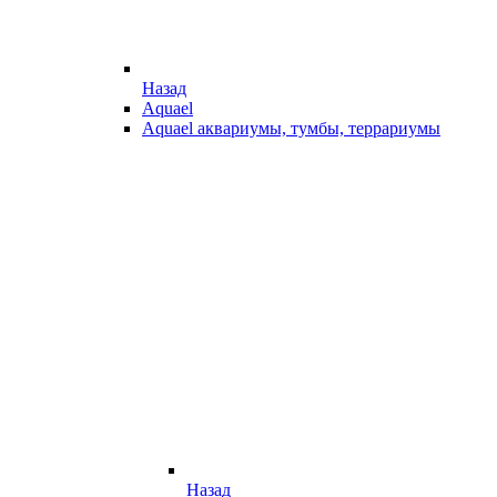
Назад
Aquael
Aquael аквариумы, тумбы, террариумы
Назад