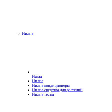
Нилпа
Назад
Нилпа
Нилпа кондиционеры
Нилпа средства для растений
Нилпа тесты