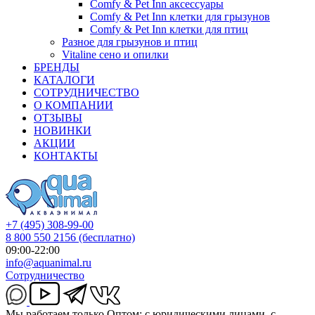
Comfy & Pet Inn аксессуары
Comfy & Pet Inn клетки для грызунов
Comfy & Pet Inn клетки для птиц
Разное для грызунов и птиц
Vitaline сено и опилки
БРЕНДЫ
КАТАЛОГИ
СОТРУДНИЧЕСТВО
О КОМПАНИИ
ОТЗЫВЫ
НОВИНКИ
АКЦИИ
КОНТАКТЫ
+7 (495) 308-99-00
8 800 550 2156
(бесплатно)
09:00-22:00
info@aquanimal.ru
Сотрудничество
Мы работаем только Оптом: с юридическими лицами, с