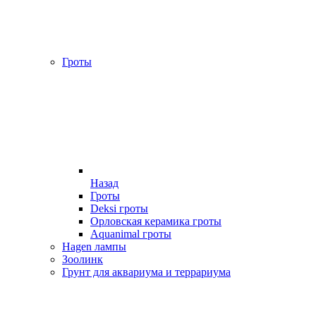
Гроты
Назад
Гроты
Deksi гроты
Орловская керамика гроты
Aquanimal гроты
Hagen лампы
Зоолинк
Грунт для аквариума и террариума