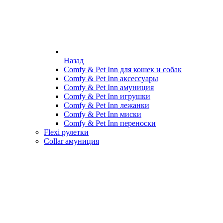
Назад
Comfy & Pet Inn для кошек и собак
Comfy & Pet Inn аксессуары
Comfy & Pet Inn амуниция
Comfy & Pet Inn игрушки
Comfy & Pet Inn лежанки
Comfy & Pet Inn миски
Comfy & Pet Inn переноски
Flexi рулетки
Collar амуниция