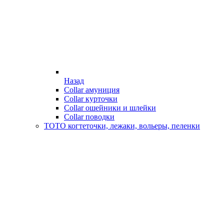
Назад
Collar амуниция
Collar курточки
Collar ошейники и шлейки
Collar поводки
ТОТО когтеточки, лежаки, вольеры, пеленки