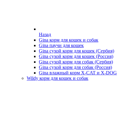
Назад
Gina корм для кошек и собак
Gina паучи для кошек
Gina сухой корм для кошек (Сербия)
Gina сухой корм для кошек (Россия)
Gina сухой корм для собак (Сербия)
Gina сухой корм для собак (Россия)
Gina влажный корм X-CAT и X-DOG
Wildy корм для кошек и собак