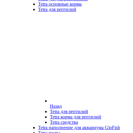
Tetra основные корма
Tetra для рептилий
Назад
Tetra для рептилий
Tetra корма для рептилий
Tetra средства
Tetra наполнение для аквариума GloFish
Tetra тесты