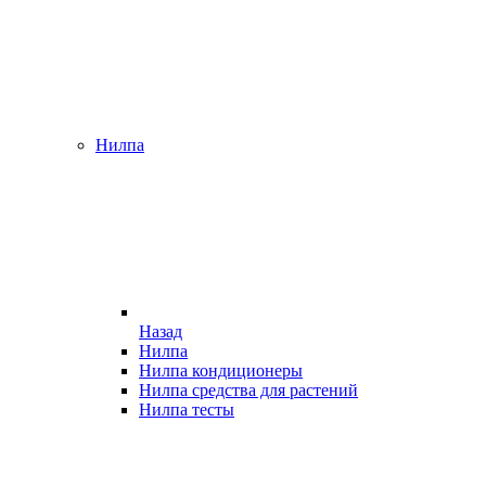
Нилпа
Назад
Нилпа
Нилпа кондиционеры
Нилпа средства для растений
Нилпа тесты