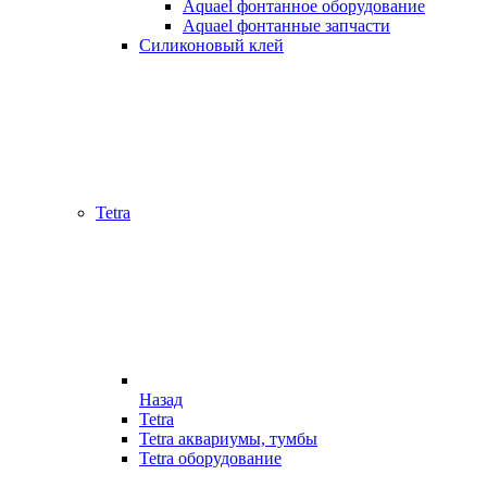
Aquael фонтанное оборудование
Aquael фонтанные запчасти
Силиконовый клей
Tetra
Назад
Tetra
Tetra аквариумы, тумбы
Tetra оборудование