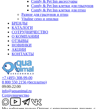
Comfy & Pet Inn аксессуары
Comfy & Pet Inn клетки для грызунов
Comfy & Pet Inn клетки для птиц
Разное для грызунов и птиц
Vitaline сено и опилки
БРЕНДЫ
КАТАЛОГИ
СОТРУДНИЧЕСТВО
О КОМПАНИИ
ОТЗЫВЫ
НОВИНКИ
АКЦИИ
КОНТАКТЫ
+7 (495) 308-99-00
8 800 550 2156
(бесплатно)
09:00-22:00
info@aquanimal.ru
Сотрудничество
Мы работаем только Оптом: с юридическими лицами, с