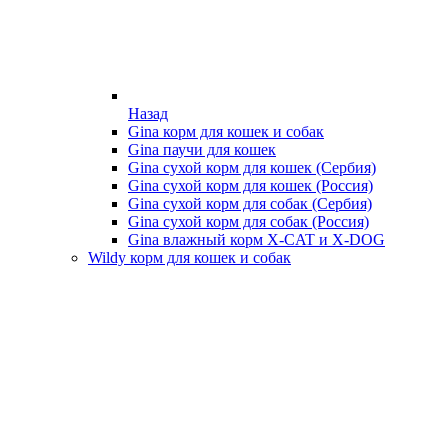
Назад
Gina корм для кошек и собак
Gina паучи для кошек
Gina сухой корм для кошек (Сербия)
Gina сухой корм для кошек (Россия)
Gina сухой корм для собак (Сербия)
Gina сухой корм для собак (Россия)
Gina влажный корм X-CAT и X-DOG
Wildy корм для кошек и собак