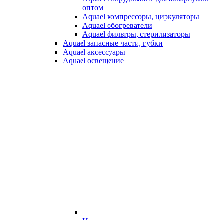
оптом
Aquael компрессоры, циркуляторы
Aquael обогреватели
Aquael фильтры, стерилизаторы
Aquael запасные части, губки
Aquael аксессуары
Aquael освещение