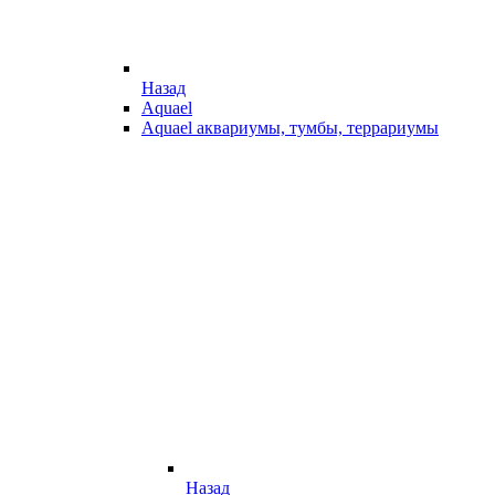
Назад
Aquael
Aquael аквариумы, тумбы, террариумы
Назад