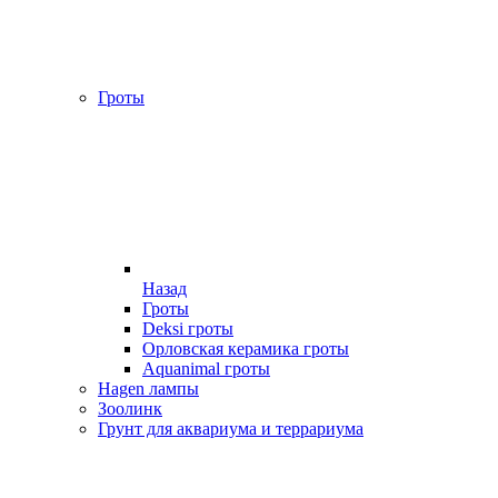
Гроты
Назад
Гроты
Deksi гроты
Орловская керамика гроты
Aquanimal гроты
Hagen лампы
Зоолинк
Грунт для аквариума и террариума