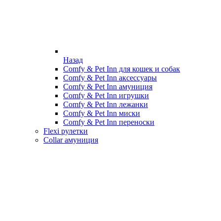
Назад
Comfy & Pet Inn для кошек и собак
Comfy & Pet Inn аксессуары
Comfy & Pet Inn амуниция
Comfy & Pet Inn игрушки
Comfy & Pet Inn лежанки
Comfy & Pet Inn миски
Comfy & Pet Inn переноски
Flexi рулетки
Collar амуниция