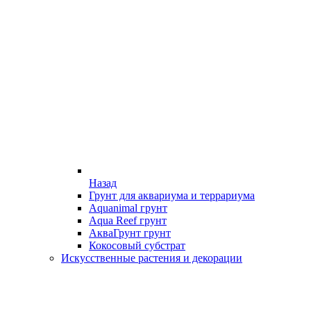
Назад
Грунт для аквариума и террариума
Aquanimal грунт
Aqua Reef грунт
АкваГрунт грунт
Кокосовый субстрат
Искусственные растения и декорации