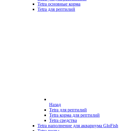
Tetra основные корма
Tetra для рептилий
Назад
Tetra для рептилий
Tetra корма для рептилий
Tetra средства
Tetra наполнение для аквариума GloFish
Tetra тесты