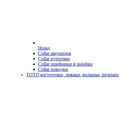
Назад
Collar амуниция
Collar курточки
Collar ошейники и шлейки
Collar поводки
ТОТО когтеточки, лежаки, вольеры, пеленки