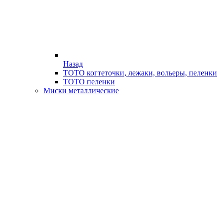
Назад
ТОТО когтеточки, лежаки, вольеры, пеленки
ТОТО пеленки
Миски металлические