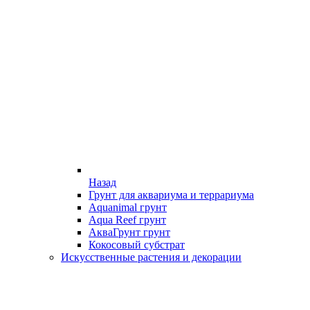
Назад
Грунт для аквариума и террариума
Aquanimal грунт
Aqua Reef грунт
АкваГрунт грунт
Кокосовый субстрат
Искусственные растения и декорации