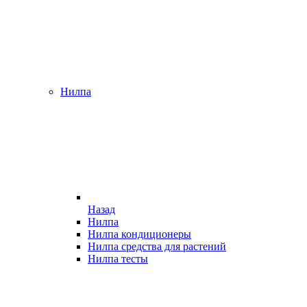
Нилпа
Назад
Нилпа
Нилпа кондиционеры
Нилпа средства для растений
Нилпа тесты