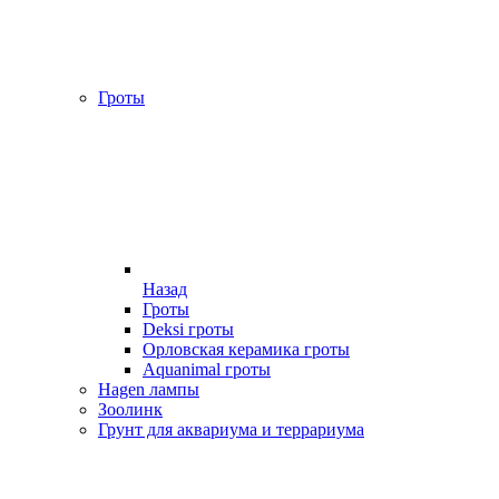
Гроты
Назад
Гроты
Deksi гроты
Орловская керамика гроты
Aquanimal гроты
Hagen лампы
Зоолинк
Грунт для аквариума и террариума