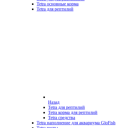
Tetra основные корма
Tetra для рептилий
Назад
Tetra для рептилий
Tetra корма для рептилий
Tetra средства
Tetra наполнение для аквариума GloFish
Tetra тесты