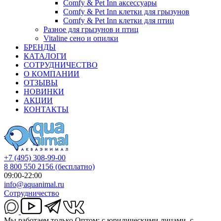
Comfy & Pet Inn аксессуары
Comfy & Pet Inn клетки для грызунов
Comfy & Pet Inn клетки для птиц
Разное для грызунов и птиц
Vitaline сено и опилки
БРЕНДЫ
КАТАЛОГИ
СОТРУДНИЧЕСТВО
О КОМПАНИИ
ОТЗЫВЫ
НОВИНКИ
АКЦИИ
КОНТАКТЫ
+7 (495) 308-99-00
8 800 550 2156
(бесплатно)
09:00-22:00
info@aquanimal.ru
Сотрудничество
Мы работаем только Оптом: с юридическими лицами, с