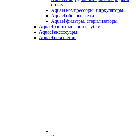
оптом
Aquael компрессоры, циркуляторы
Aquael обогреватели
Aquael фильтры, стерилизаторы
Aquael запасные части, губки
Aquael аксессуары
Aquael освещение