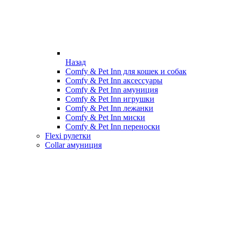
Назад
Comfy & Pet Inn для кошек и собак
Comfy & Pet Inn аксессуары
Comfy & Pet Inn амуниция
Comfy & Pet Inn игрушки
Comfy & Pet Inn лежанки
Comfy & Pet Inn миски
Comfy & Pet Inn переноски
Flexi рулетки
Collar амуниция