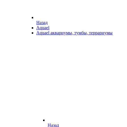
Назад
Aquael
Aquael аквариумы, тумбы, террариумы
Назад