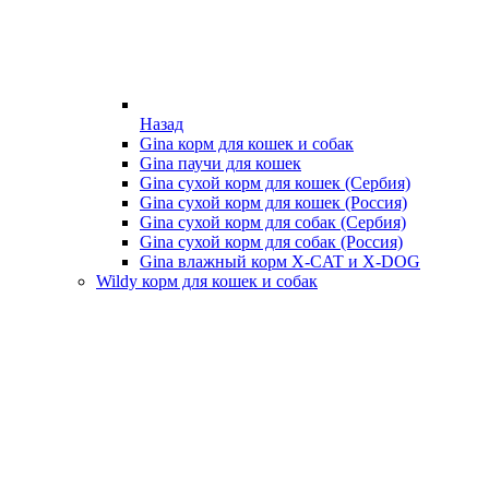
Назад
Gina корм для кошек и собак
Gina паучи для кошек
Gina сухой корм для кошек (Сербия)
Gina сухой корм для кошек (Россия)
Gina сухой корм для собак (Сербия)
Gina сухой корм для собак (Россия)
Gina влажный корм X-CAT и X-DOG
Wildy корм для кошек и собак