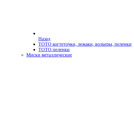
Назад
ТОТО когтеточки, лежаки, вольеры, пеленки
ТОТО пеленки
Миски металлические