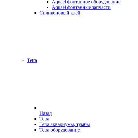
Aquael фонтанное оборудование
Aquael фонтанные запчасти
Силиконовый клей
Tetra
Назад
Tetra
Tetra аквариумы, тумбы
Tetra оборудование