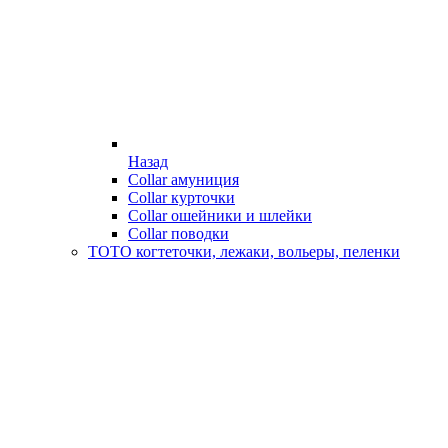
Назад
Collar амуниция
Collar курточки
Collar ошейники и шлейки
Collar поводки
ТОТО когтеточки, лежаки, вольеры, пеленки