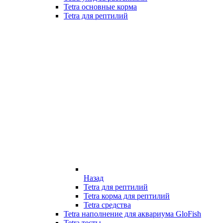
Tetra основные корма
Tetra для рептилий
Назад
Tetra для рептилий
Tetra корма для рептилий
Tetra средства
Tetra наполнение для аквариума GloFish
Tetra тесты