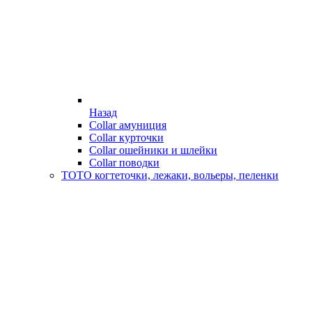
Назад
Collar амуниция
Collar курточки
Collar ошейники и шлейки
Collar поводки
ТОТО когтеточки, лежаки, вольеры, пеленки