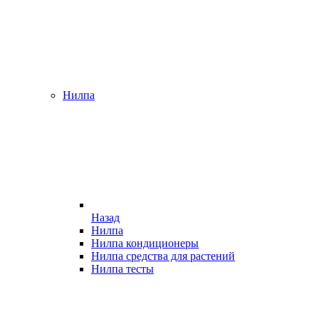
Нилпа
Назад
Нилпа
Нилпа кондиционеры
Нилпа средства для растений
Нилпа тесты