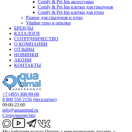
Comfy & Pet Inn аксессуары
Comfy & Pet Inn клетки для грызунов
Comfy & Pet Inn клетки для птиц
Разное для грызунов и птиц
Vitaline сено и опилки
БРЕНДЫ
КАТАЛОГИ
СОТРУДНИЧЕСТВО
О КОМПАНИИ
ОТЗЫВЫ
НОВИНКИ
АКЦИИ
КОНТАКТЫ
+7 (495) 308-99-00
8 800 550 2156
(бесплатно)
09:00-22:00
info@aquanimal.ru
Сотрудничество
Мы работаем только Оптом: с юридическими лицами, с