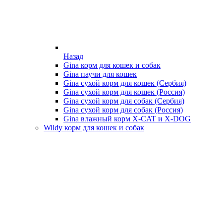
Назад
Gina корм для кошек и собак
Gina паучи для кошек
Gina сухой корм для кошек (Сербия)
Gina сухой корм для кошек (Россия)
Gina сухой корм для собак (Сербия)
Gina сухой корм для собак (Россия)
Gina влажный корм X-CAT и X-DOG
Wildy корм для кошек и собак