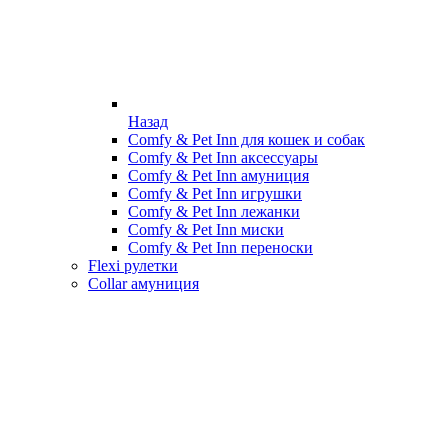
Назад
Comfy & Pet Inn для кошек и собак
Comfy & Pet Inn аксессуары
Comfy & Pet Inn амуниция
Comfy & Pet Inn игрушки
Comfy & Pet Inn лежанки
Comfy & Pet Inn миски
Comfy & Pet Inn переноски
Flexi рулетки
Collar амуниция