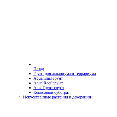
Назад
Грунт для аквариума и террариума
Aquanimal грунт
Aqua Reef грунт
АкваГрунт грунт
Кокосовый субстрат
Искусственные растения и декорации