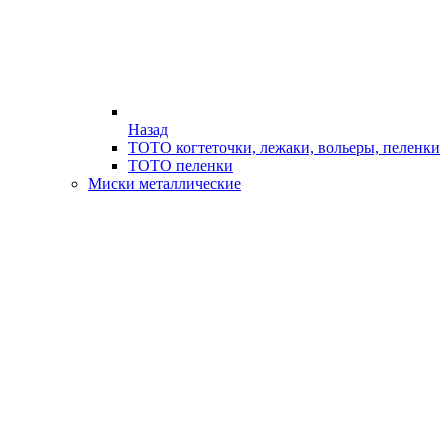
Назад
ТОТО когтеточки, лежаки, вольеры, пеленки
ТОТО пеленки
Миски металлические