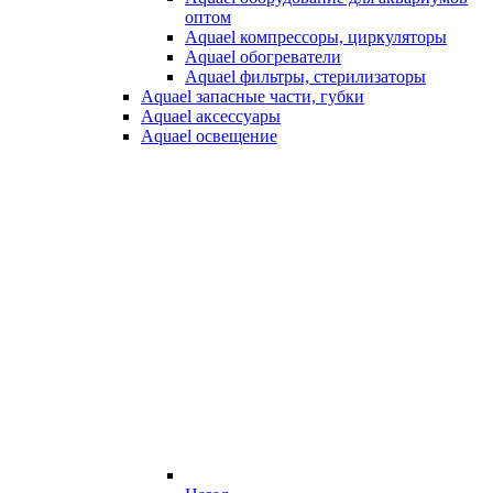
оптом
Aquael компрессоры, циркуляторы
Aquael обогреватели
Aquael фильтры, стерилизаторы
Aquael запасные части, губки
Aquael аксессуары
Aquael освещение