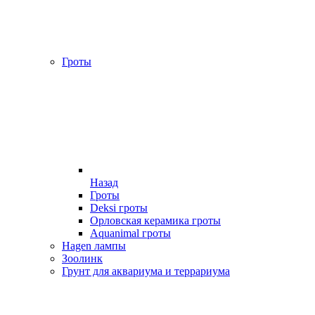
Гроты
Назад
Гроты
Deksi гроты
Орловская керамика гроты
Aquanimal гроты
Hagen лампы
Зоолинк
Грунт для аквариума и террариума