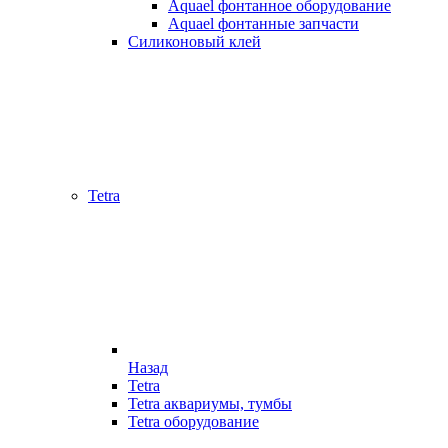
Aquael фонтанное оборудование
Aquael фонтанные запчасти
Силиконовый клей
Tetra
Назад
Tetra
Tetra аквариумы, тумбы
Tetra оборудование