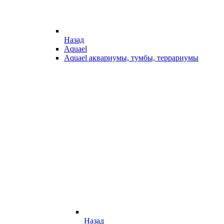
Назад
Aquael
Aquael аквариумы, тумбы, террариумы
Назад