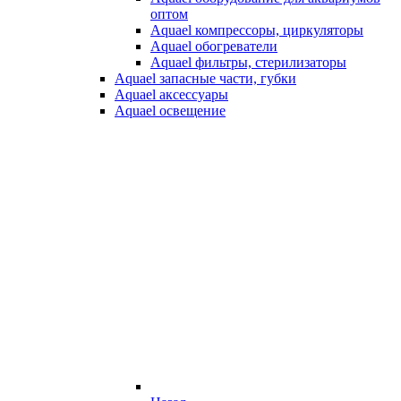
оптом
Aquael компрессоры, циркуляторы
Aquael обогреватели
Aquael фильтры, стерилизаторы
Aquael запасные части, губки
Aquael аксессуары
Aquael освещение