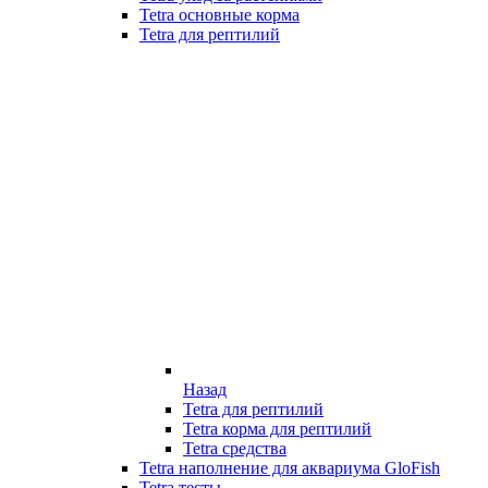
Tetra основные корма
Tetra для рептилий
Назад
Tetra для рептилий
Tetra корма для рептилий
Tetra средства
Tetra наполнение для аквариума GloFish
Tetra тесты