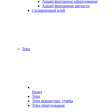
Aquael фонтанное оборудование
Aquael фонтанные запчасти
Силиконовый клей
Tetra
Назад
Tetra
Tetra аквариумы, тумбы
Tetra оборудование