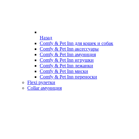
Назад
Comfy & Pet Inn для кошек и собак
Comfy & Pet Inn аксессуары
Comfy & Pet Inn амуниция
Comfy & Pet Inn игрушки
Comfy & Pet Inn лежанки
Comfy & Pet Inn миски
Comfy & Pet Inn переноски
Flexi рулетки
Collar амуниция