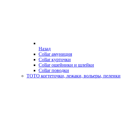
Назад
Collar амуниция
Collar курточки
Collar ошейники и шлейки
Collar поводки
ТОТО когтеточки, лежаки, вольеры, пеленки