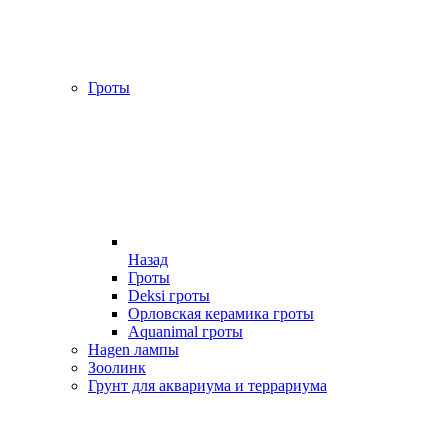
Гроты
Назад
Гроты
Deksi гроты
Орловская керамика гроты
Aquanimal гроты
Hagen лампы
Зоолинк
Грунт для аквариума и террариума