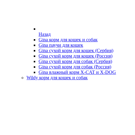
Назад
Gina корм для кошек и собак
Gina паучи для кошек
Gina сухой корм для кошек (Сербия)
Gina сухой корм для кошек (Россия)
Gina сухой корм для собак (Сербия)
Gina сухой корм для собак (Россия)
Gina влажный корм X-CAT и X-DOG
Wildy корм для кошек и собак