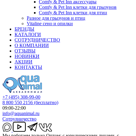
Comfy & Pet Inn аксессуары
Comfy & Pet Inn клетки для грызунов
Comfy & Pet Inn клетки для птиц
Разное для грызунов и птиц
Vitaline сено и опилки
БРЕНДЫ
КАТАЛОГИ
СОТРУДНИЧЕСТВО
О КОМПАНИИ
ОТЗЫВЫ
НОВИНКИ
АКЦИИ
КОНТАКТЫ
+7 (495) 308-99-00
8 800 550 2156
(бесплатно)
09:00-22:00
info@aquanimal.ru
Сотрудничество
Мы работаем только Оптом: с юридическими лицами, с