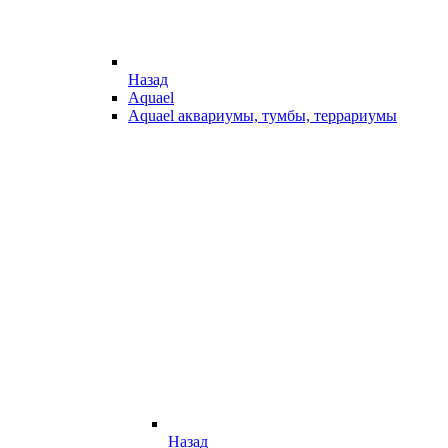
Назад
Aquael
Aquael аквариумы, тумбы, террариумы
Назад