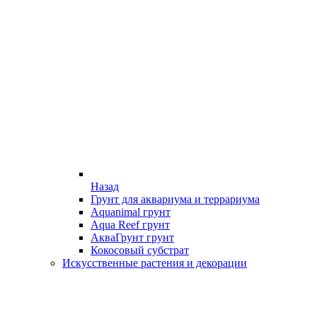
Назад
Грунт для аквариума и террариума
Aquanimal грунт
Aqua Reef грунт
АкваГрунт грунт
Кокосовый субстрат
Искусственные растения и декорации