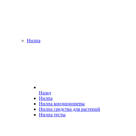
Нилпа
Назад
Нилпа
Нилпа кондиционеры
Нилпа средства для растений
Нилпа тесты