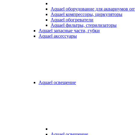
Aquael оборудование для аквариумов о
Aquael компрессоры, циркуляторы
Aquael обогреватели
Aquael фильтры, стерилизаторы
Aquael запасные части, губки
Aquael аксессуары
Aquael освещение
Aquael освещение