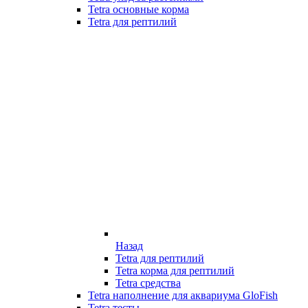
Tetra основные корма
Tetra для рептилий
Назад
Tetra для рептилий
Tetra корма для рептилий
Tetra средства
Tetra наполнение для аквариума GloFish
Tetra тесты