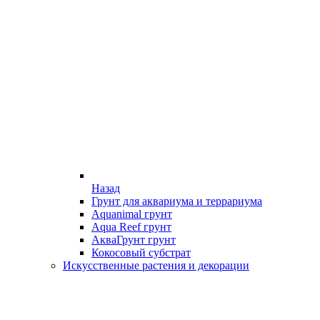
Назад
Грунт для аквариума и террариума
Aquanimal грунт
Aqua Reef грунт
АкваГрунт грунт
Кокосовый субстрат
Искусственные растения и декорации