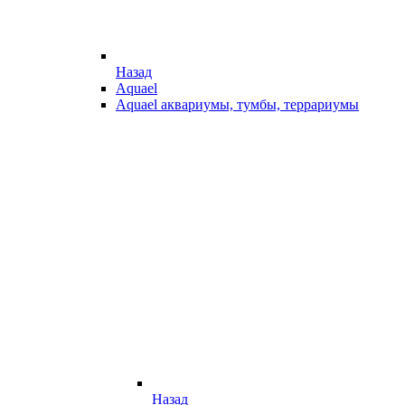
Назад
Aquael
Aquael аквариумы, тумбы, террариумы
Назад