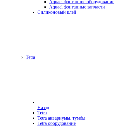
Aquael фонтанное оборудование
Aquael фонтанные запчасти
Силиконовый клей
Tetra
Назад
Tetra
Tetra аквариумы, тумбы
Tetra оборудование