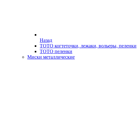
Назад
ТОТО когтеточки, лежаки, вольеры, пеленки
ТОТО пеленки
Миски металлические