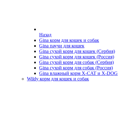
Назад
Gina корм для кошек и собак
Gina паучи для кошек
Gina сухой корм для кошек (Сербия)
Gina сухой корм для кошек (Россия)
Gina сухой корм для собак (Сербия)
Gina сухой корм для собак (Россия)
Gina влажный корм X-CAT и X-DOG
Wildy корм для кошек и собак