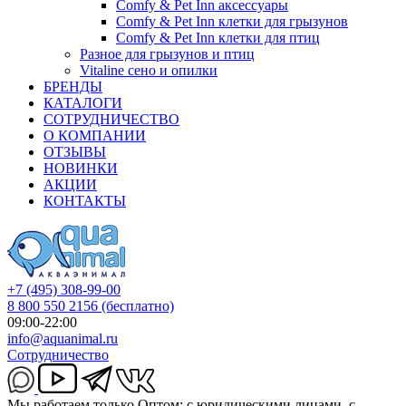
Comfy & Pet Inn аксессуары
Comfy & Pet Inn клетки для грызунов
Comfy & Pet Inn клетки для птиц
Разное для грызунов и птиц
Vitaline сено и опилки
БРЕНДЫ
КАТАЛОГИ
СОТРУДНИЧЕСТВО
О КОМПАНИИ
ОТЗЫВЫ
НОВИНКИ
АКЦИИ
КОНТАКТЫ
+7 (495) 308-99-00
8 800 550 2156
(бесплатно)
09:00-22:00
info@aquanimal.ru
Сотрудничество
Мы работаем только Оптом: с юридическими лицами, с