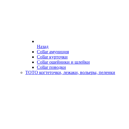
Назад
Collar амуниция
Collar курточки
Collar ошейники и шлейки
Collar поводки
ТОТО когтеточки, лежаки, вольеры, пеленки