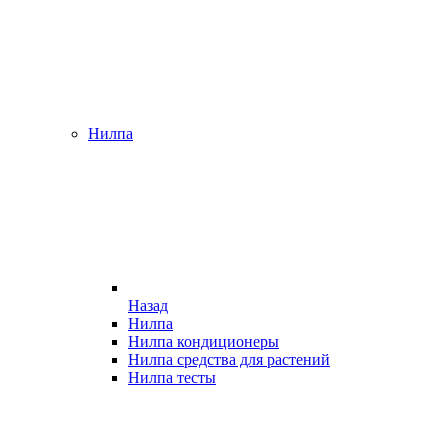
Нилпа
Назад
Нилпа
Нилпа кондиционеры
Нилпа средства для растений
Нилпа тесты