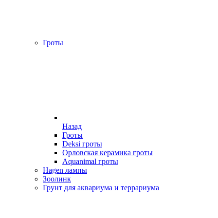
Гроты
Назад
Гроты
Deksi гроты
Орловская керамика гроты
Aquanimal гроты
Hagen лампы
Зоолинк
Грунт для аквариума и террариума