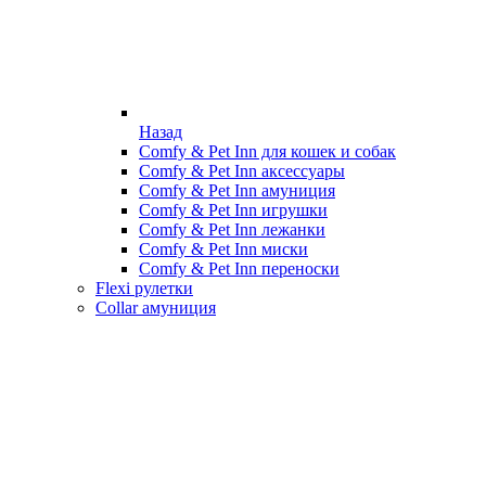
Назад
Comfy & Pet Inn для кошек и собак
Comfy & Pet Inn аксессуары
Comfy & Pet Inn амуниция
Comfy & Pet Inn игрушки
Comfy & Pet Inn лежанки
Comfy & Pet Inn миски
Comfy & Pet Inn переноски
Flexi рулетки
Collar амуниция