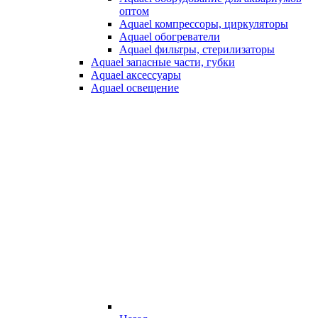
оптом
Aquael компрессоры, циркуляторы
Aquael обогреватели
Aquael фильтры, стерилизаторы
Aquael запасные части, губки
Aquael аксессуары
Aquael освещение