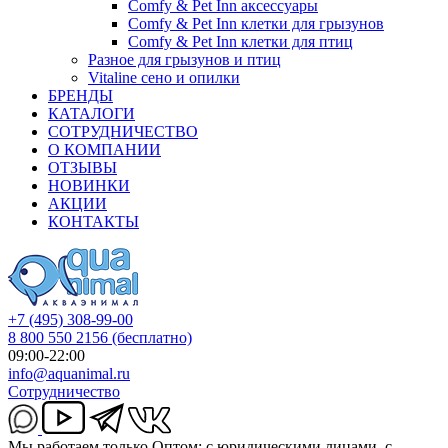
Comfy & Pet Inn аксессуары
Comfy & Pet Inn клетки для грызунов
Comfy & Pet Inn клетки для птиц
Разное для грызунов и птиц
Vitaline сено и опилки
БРЕНДЫ
КАТАЛОГИ
СОТРУДНИЧЕСТВО
О КОМПАНИИ
ОТЗЫВЫ
НОВИНКИ
АКЦИИ
КОНТАКТЫ
+7 (495) 308-99-00
8 800 550 2156
(бесплатно)
09:00-22:00
info@aquanimal.ru
Сотрудничество
Мы работаем только Оптом: с юридическими лицами, с