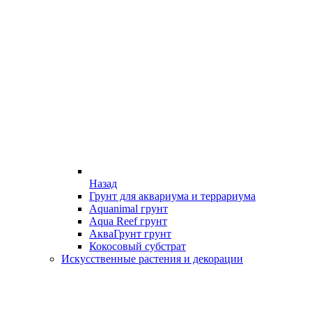
Назад
Грунт для аквариума и террариума
Aquanimal грунт
Aqua Reef грунт
АкваГрунт грунт
Кокосовый субстрат
Искусственные растения и декорации