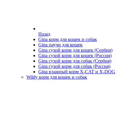
Назад
Gina корм для кошек и собак
Gina паучи для кошек
Gina сухой корм для кошек (Сербия)
Gina сухой корм для кошек (Россия)
Gina сухой корм для собак (Сербия)
Gina сухой корм для собак (Россия)
Gina влажный корм X-CAT и X-DOG
Wildy корм для кошек и собак