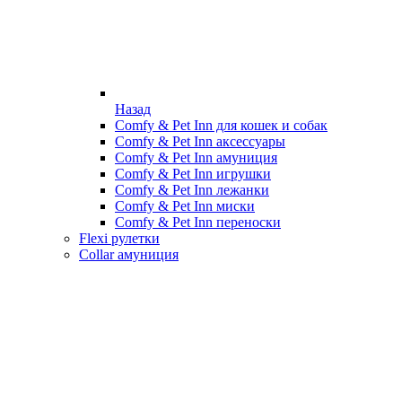
Назад
Comfy & Pet Inn для кошек и собак
Comfy & Pet Inn аксессуары
Comfy & Pet Inn амуниция
Comfy & Pet Inn игрушки
Comfy & Pet Inn лежанки
Comfy & Pet Inn миски
Comfy & Pet Inn переноски
Flexi рулетки
Collar амуниция