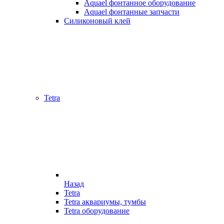
Aquael фонтанное оборудование
Aquael фонтанные запчасти
Силиконовый клей
Tetra
Назад
Tetra
Tetra аквариумы, тумбы
Tetra оборудование