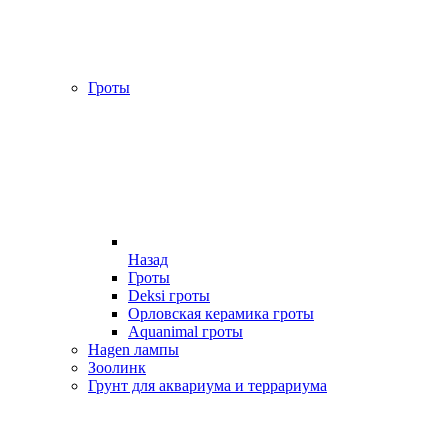
Гроты
Назад
Гроты
Deksi гроты
Орловская керамика гроты
Aquanimal гроты
Hagen лампы
Зоолинк
Грунт для аквариума и террариума