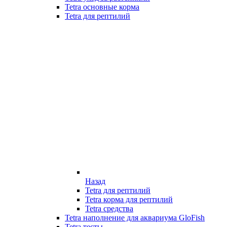
Tetra основные корма
Tetra для рептилий
Назад
Tetra для рептилий
Tetra корма для рептилий
Tetra средства
Tetra наполнение для аквариума GloFish
Tetra тесты