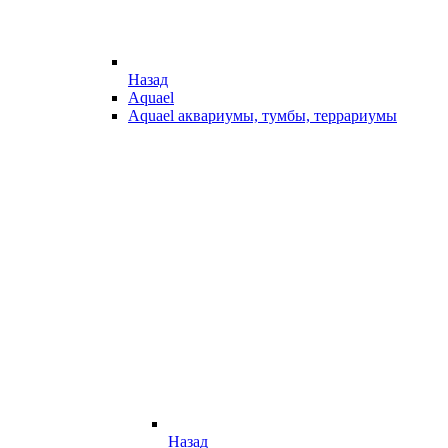
Назад
Aquael
Aquael аквариумы, тумбы, террариумы
Назад