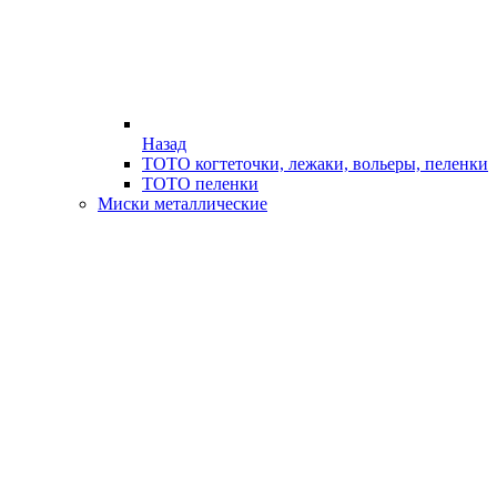
Назад
ТОТО когтеточки, лежаки, вольеры, пеленки
ТОТО пеленки
Миски металлические