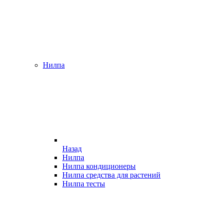
Нилпа
Назад
Нилпа
Нилпа кондиционеры
Нилпа средства для растений
Нилпа тесты