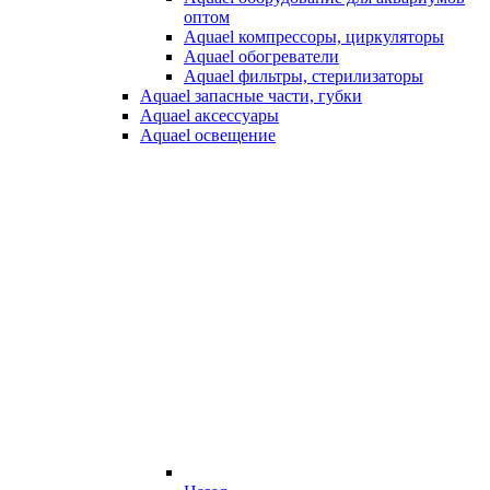
оптом
Aquael компрессоры, циркуляторы
Aquael обогреватели
Aquael фильтры, стерилизаторы
Aquael запасные части, губки
Aquael аксессуары
Aquael освещение