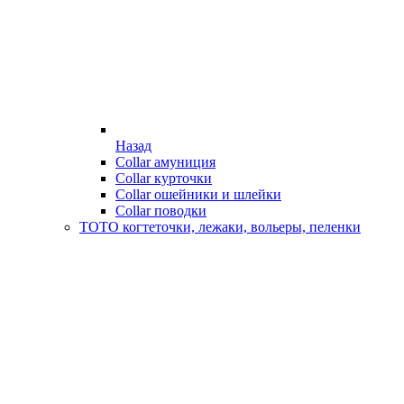
Назад
Collar амуниция
Collar курточки
Collar ошейники и шлейки
Collar поводки
ТОТО когтеточки, лежаки, вольеры, пеленки