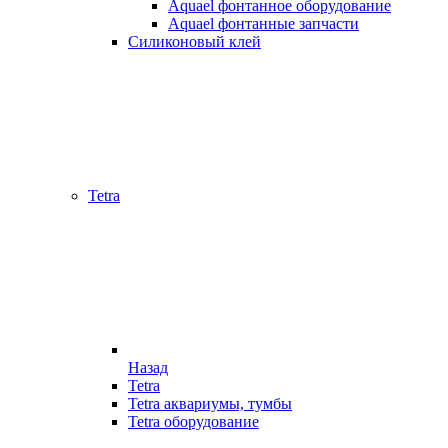
Aquael фонтанное оборудование
Aquael фонтанные запчасти
Силиконовый клей
Tetra
Назад
Tetra
Tetra аквариумы, тумбы
Tetra оборудование