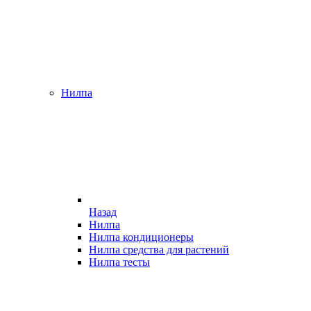
Нилпа
Назад
Нилпа
Нилпа кондиционеры
Нилпа средства для растений
Нилпа тесты