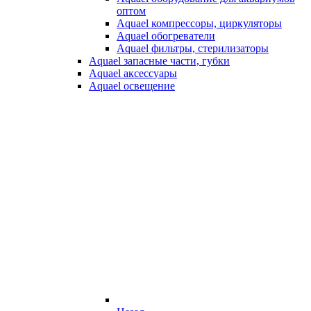
оптом
Aquael компрессоры, циркуляторы
Aquael обогреватели
Aquael фильтры, стерилизаторы
Aquael запасные части, губки
Aquael аксессуары
Aquael освещение