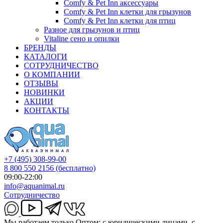
Comfy & Pet Inn аксессуары
Comfy & Pet Inn клетки для грызунов
Comfy & Pet Inn клетки для птиц
Разное для грызунов и птиц
Vitaline сено и опилки
БРЕНДЫ
КАТАЛОГИ
СОТРУДНИЧЕСТВО
О КОМПАНИИ
ОТЗЫВЫ
НОВИНКИ
АКЦИИ
КОНТАКТЫ
+7 (495) 308-99-00
8 800 550 2156
(бесплатно)
09:00-22:00
info@aquanimal.ru
Сотрудничество
Мы работаем только Оптом: с юридическими лицами, с