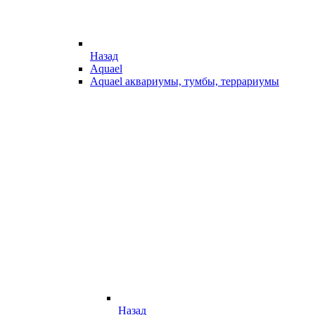
Назад
Aquael
Aquael аквариумы, тумбы, террариумы
Назад