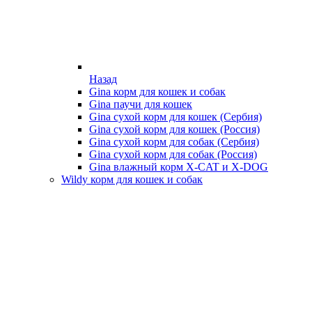
Назад
Gina корм для кошек и собак
Gina паучи для кошек
Gina сухой корм для кошек (Сербия)
Gina сухой корм для кошек (Россия)
Gina сухой корм для собак (Сербия)
Gina сухой корм для собак (Россия)
Gina влажный корм X-CAT и X-DOG
Wildy корм для кошек и собак