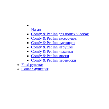
Назад
Comfy & Pet Inn для кошек и собак
Comfy & Pet Inn аксессуары
Comfy & Pet Inn амуниция
Comfy & Pet Inn игрушки
Comfy & Pet Inn лежанки
Comfy & Pet Inn миски
Comfy & Pet Inn переноски
Flexi рулетки
Collar амуниция