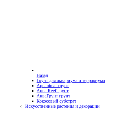
Назад
Грунт для аквариума и террариума
Aquanimal грунт
Aqua Reef грунт
АкваГрунт грунт
Кокосовый субстрат
Искусственные растения и декорации