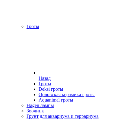
Гроты
Назад
Гроты
Deksi гроты
Орловская керамика гроты
Aquanimal гроты
Hagen лампы
Зоолинк
Грунт для аквариума и террариума