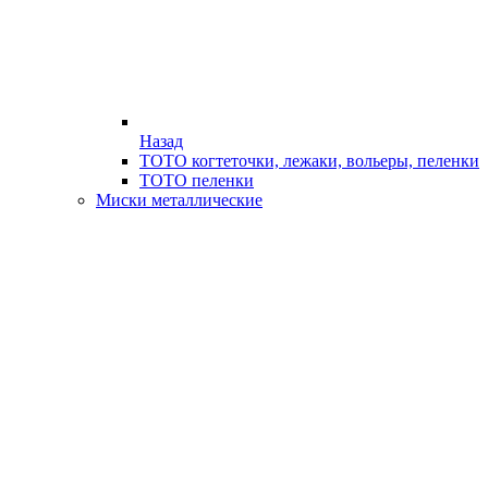
Назад
ТОТО когтеточки, лежаки, вольеры, пеленки
ТОТО пеленки
Миски металлические