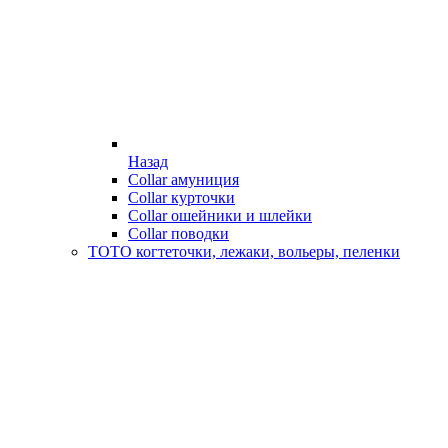
Назад
Collar амуниция
Collar курточки
Collar ошейники и шлейки
Collar поводки
ТОТО когтеточки, лежаки, вольеры, пеленки