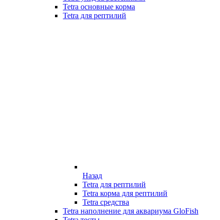
Tetra основные корма
Tetra для рептилий
Назад
Tetra для рептилий
Tetra корма для рептилий
Tetra средства
Tetra наполнение для аквариума GloFish
Tetra тесты