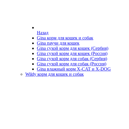
Назад
Gina корм для кошек и собак
Gina паучи для кошек
Gina сухой корм для кошек (Сербия)
Gina сухой корм для кошек (Россия)
Gina сухой корм для собак (Сербия)
Gina сухой корм для собак (Россия)
Gina влажный корм X-CAT и X-DOG
Wildy корм для кошек и собак