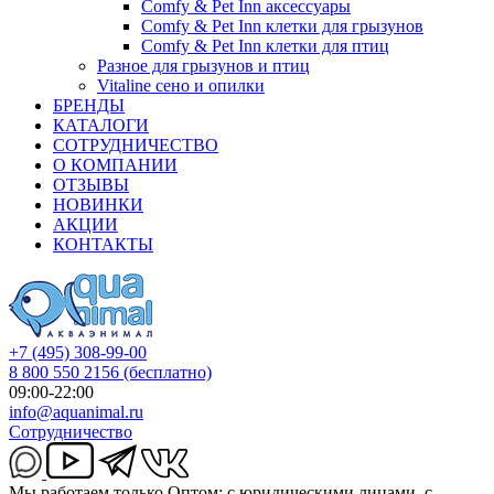
Comfy & Pet Inn аксессуары
Comfy & Pet Inn клетки для грызунов
Comfy & Pet Inn клетки для птиц
Разное для грызунов и птиц
Vitaline сено и опилки
БРЕНДЫ
КАТАЛОГИ
СОТРУДНИЧЕСТВО
О КОМПАНИИ
ОТЗЫВЫ
НОВИНКИ
АКЦИИ
КОНТАКТЫ
+7 (495) 308-99-00
8 800 550 2156
(бесплатно)
09:00-22:00
info@aquanimal.ru
Сотрудничество
Мы работаем только Оптом: с юридическими лицами, с