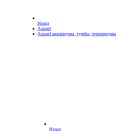
Назад
Aquael
Aquael аквариумы, тумбы, террариумы
Назад