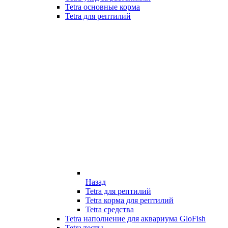
Tetra основные корма
Tetra для рептилий
Назад
Tetra для рептилий
Tetra корма для рептилий
Tetra средства
Tetra наполнение для аквариума GloFish
Tetra тесты