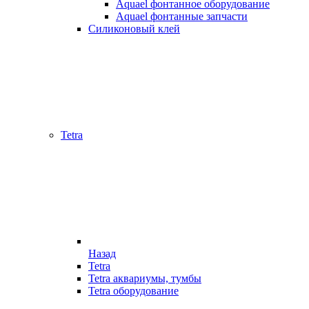
Aquael фонтанное оборудование
Aquael фонтанные запчасти
Силиконовый клей
Tetra
Назад
Tetra
Tetra аквариумы, тумбы
Tetra оборудование