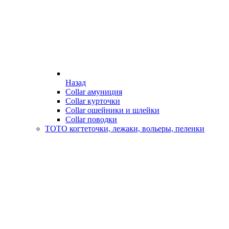
Назад
Collar амуниция
Collar курточки
Collar ошейники и шлейки
Collar поводки
ТОТО когтеточки, лежаки, вольеры, пеленки