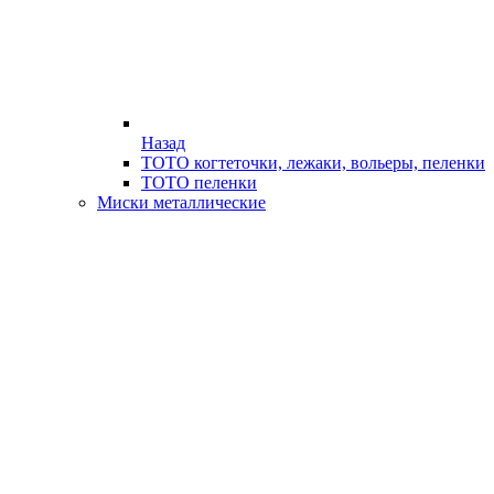
Назад
ТОТО когтеточки, лежаки, вольеры, пеленки
ТОТО пеленки
Миски металлические