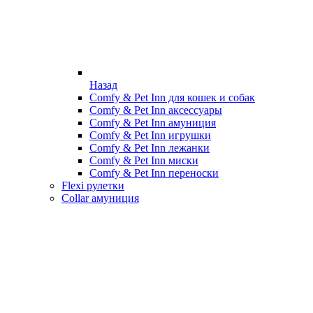
Назад
Comfy & Pet Inn для кошек и собак
Comfy & Pet Inn аксессуары
Comfy & Pet Inn амуниция
Comfy & Pet Inn игрушки
Comfy & Pet Inn лежанки
Comfy & Pet Inn миски
Comfy & Pet Inn переноски
Flexi рулетки
Collar амуниция