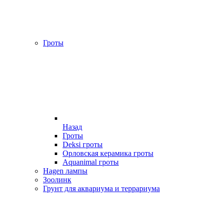
Гроты
Назад
Гроты
Deksi гроты
Орловская керамика гроты
Aquanimal гроты
Hagen лампы
Зоолинк
Грунт для аквариума и террариума