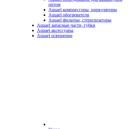
оптом
Aquael компрессоры, циркуляторы
Aquael обогреватели
Aquael фильтры, стерилизаторы
Aquael запасные части, губки
Aquael аксессуары
Aquael освещение