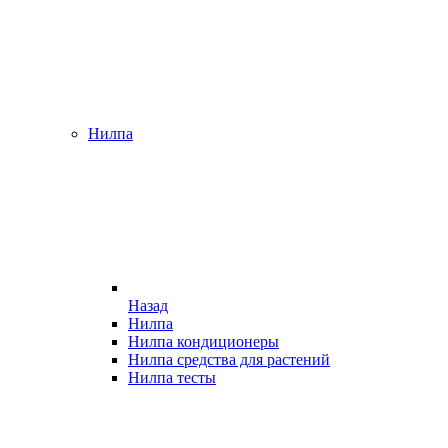
Нилпа
Назад
Нилпа
Нилпа кондиционеры
Нилпа средства для растений
Нилпа тесты