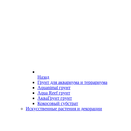
Назад
Грунт для аквариума и террариума
Aquanimal грунт
Aqua Reef грунт
АкваГрунт грунт
Кокосовый субстрат
Искусственные растения и декорации