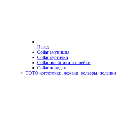
Назад
Collar амуниция
Collar курточки
Collar ошейники и шлейки
Collar поводки
ТОТО когтеточки, лежаки, вольеры, пеленки