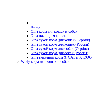
Назад
Gina корм для кошек и собак
Gina паучи для кошек
Gina сухой корм для кошек (Сербия)
Gina сухой корм для кошек (Россия)
Gina сухой корм для собак (Сербия)
Gina сухой корм для собак (Россия)
Gina влажный корм X-CAT и X-DOG
Wildy корм для кошек и собак