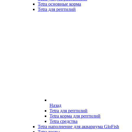
Tetra основные корма
Tetra для рептилий
Назад
Tetra для рептилий
Tetra корма для рептилий
Tetra средства
Tetra наполнение для аквариума GloFish
Tetra тесты