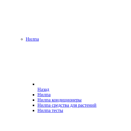
Нилпа
Назад
Нилпа
Нилпа кондиционеры
Нилпа средства для растений
Нилпа тесты