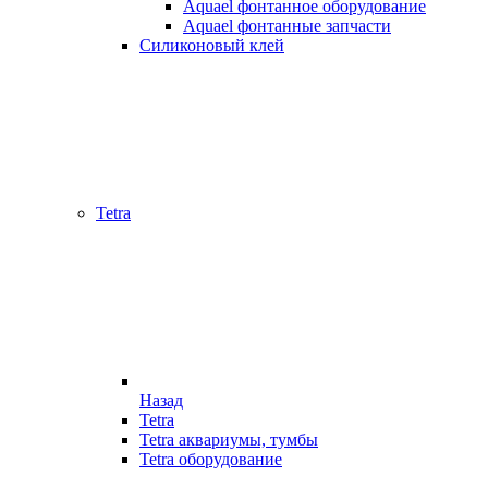
Aquael фонтанное оборудование
Aquael фонтанные запчасти
Силиконовый клей
Tetra
Назад
Tetra
Tetra аквариумы, тумбы
Tetra оборудование