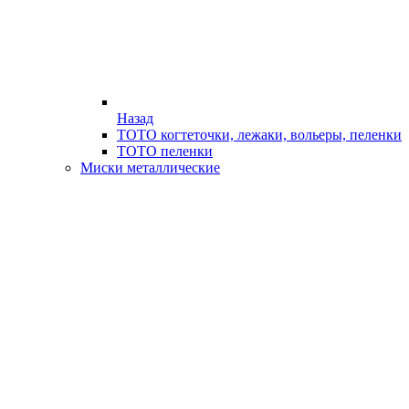
Назад
ТОТО когтеточки, лежаки, вольеры, пеленки
ТОТО пеленки
Миски металлические