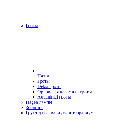
Гроты
Назад
Гроты
Deksi гроты
Орловская керамика гроты
Aquanimal гроты
Hagen лампы
Зоолинк
Грунт для аквариума и террариума