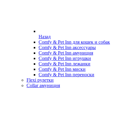
Назад
Comfy & Pet Inn для кошек и собак
Comfy & Pet Inn аксессуары
Comfy & Pet Inn амуниция
Comfy & Pet Inn игрушки
Comfy & Pet Inn лежанки
Comfy & Pet Inn миски
Comfy & Pet Inn переноски
Flexi рулетки
Collar амуниция