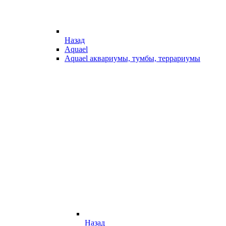
Назад
Aquael
Aquael аквариумы, тумбы, террариумы
Назад