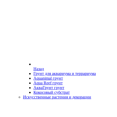
Назад
Грунт для аквариума и террариума
Aquanimal грунт
Aqua Reef грунт
АкваГрунт грунт
Кокосовый субстрат
Искусственные растения и декорации