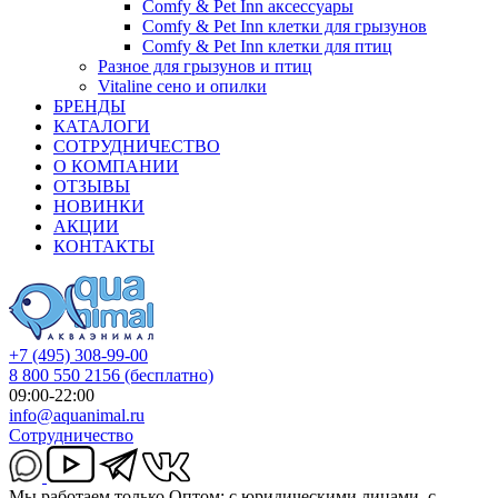
Comfy & Pet Inn аксессуары
Comfy & Pet Inn клетки для грызунов
Comfy & Pet Inn клетки для птиц
Разное для грызунов и птиц
Vitaline сено и опилки
БРЕНДЫ
КАТАЛОГИ
СОТРУДНИЧЕСТВО
О КОМПАНИИ
ОТЗЫВЫ
НОВИНКИ
АКЦИИ
КОНТАКТЫ
+7 (495) 308-99-00
8 800 550 2156
(бесплатно)
09:00-22:00
info@aquanimal.ru
Сотрудничество
Мы работаем только Оптом: с юридическими лицами, с