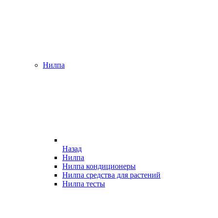
Нилпа
Назад
Нилпа
Нилпа кондиционеры
Нилпа средства для растений
Нилпа тесты