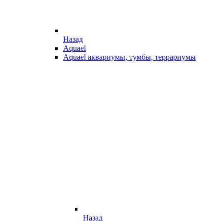
Назад
Aquael
Aquael аквариумы, тумбы, террариумы
Назад