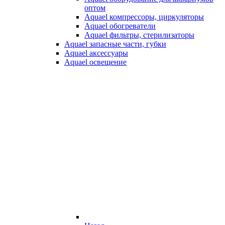
оптом
Aquael компрессоры, циркуляторы
Aquael обогреватели
Aquael фильтры, стерилизаторы
Aquael запасные части, губки
Aquael аксессуары
Aquael освещение