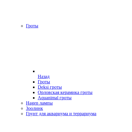
Гроты
Назад
Гроты
Deksi гроты
Орловская керамика гроты
Aquanimal гроты
Hagen лампы
Зоолинк
Грунт для аквариума и террариума