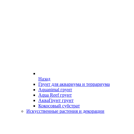
Назад
Грунт для аквариума и террариума
Aquanimal грунт
Aqua Reef грунт
АкваГрунт грунт
Кокосовый субстрат
Искусственные растения и декорации