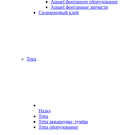
Aquael фонтанное оборудование
Aquael фонтанные запчасти
Силиконовый клей
Tetra
Назад
Tetra
Tetra аквариумы, тумбы
Tetra оборудование