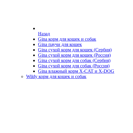
Назад
Gina корм для кошек и собак
Gina паучи для кошек
Gina сухой корм для кошек (Сербия)
Gina сухой корм для кошек (Россия)
Gina сухой корм для собак (Сербия)
Gina сухой корм для собак (Россия)
Gina влажный корм X-CAT и X-DOG
Wildy корм для кошек и собак