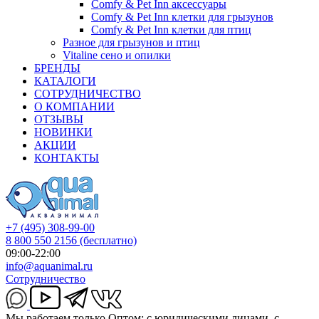
Comfy & Pet Inn аксессуары
Comfy & Pet Inn клетки для грызунов
Comfy & Pet Inn клетки для птиц
Разное для грызунов и птиц
Vitaline сено и опилки
БРЕНДЫ
КАТАЛОГИ
СОТРУДНИЧЕСТВО
О КОМПАНИИ
ОТЗЫВЫ
НОВИНКИ
АКЦИИ
КОНТАКТЫ
+7 (495) 308-99-00
8 800 550 2156
(бесплатно)
09:00-22:00
info@aquanimal.ru
Сотрудничество
Мы работаем только Оптом: с юридическими лицами, с