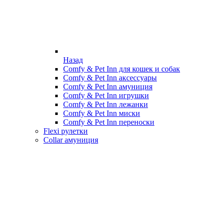
Назад
Comfy & Pet Inn для кошек и собак
Comfy & Pet Inn аксессуары
Comfy & Pet Inn амуниция
Comfy & Pet Inn игрушки
Comfy & Pet Inn лежанки
Comfy & Pet Inn миски
Comfy & Pet Inn переноски
Flexi рулетки
Collar амуниция