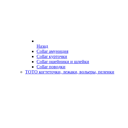
Назад
Collar амуниция
Collar курточки
Collar ошейники и шлейки
Collar поводки
ТОТО когтеточки, лежаки, вольеры, пеленки