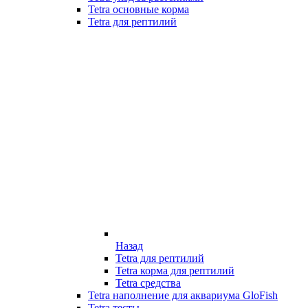
Tetra основные корма
Tetra для рептилий
Назад
Tetra для рептилий
Tetra корма для рептилий
Tetra средства
Tetra наполнение для аквариума GloFish
Tetra тесты