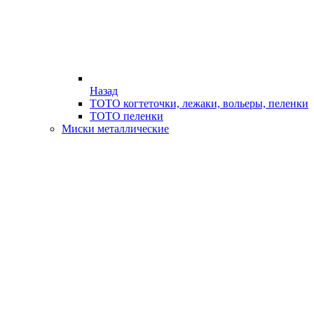
Назад
ТОТО когтеточки, лежаки, вольеры, пеленки
ТОТО пеленки
Миски металлические