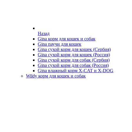
Назад
Gina корм для кошек и собак
Gina паучи для кошек
Gina сухой корм для кошек (Сербия)
Gina сухой корм для кошек (Россия)
Gina сухой корм для собак (Сербия)
Gina сухой корм для собак (Россия)
Gina влажный корм X-CAT и X-DOG
Wildy корм для кошек и собак