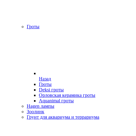
Гроты
Назад
Гроты
Deksi гроты
Орловская керамика гроты
Aquanimal гроты
Hagen лампы
Зоолинк
Грунт для аквариума и террариума