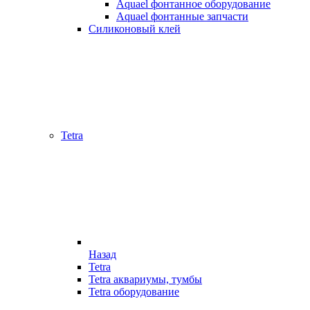
Aquael фонтанное оборудование
Aquael фонтанные запчасти
Силиконовый клей
Tetra
Назад
Tetra
Tetra аквариумы, тумбы
Tetra оборудование