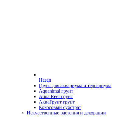
Назад
Грунт для аквариума и террариума
Aquanimal грунт
Aqua Reef грунт
АкваГрунт грунт
Кокосовый субстрат
Искусственные растения и декорации