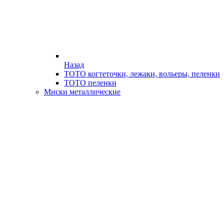
Назад
ТОТО когтеточки, лежаки, вольеры, пеленки
ТОТО пеленки
Миски металлические