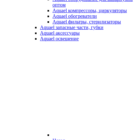
оптом
Aquael компрессоры, циркуляторы
Aquael обогреватели
Aquael фильтры, стерилизаторы
Aquael запасные части, губки
Aquael аксессуары
Aquael освещение