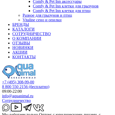
Comfy & Pet Inn аксессуары
Comfy & Pet Inn клетки для грызунов
Comfy & Pet Inn клетки для птиц
Разное для грызунов и птиц
Vitaline сено и опилки
БРЕНДЫ
КАТАЛОГИ
СОТРУДНИЧЕСТВО
О КОМПАНИИ
ОТЗЫВЫ
НОВИНКИ
АКЦИИ
КОНТАКТЫ
+7 (495) 308-99-00
8 800 550 2156
(бесплатно)
09:00-22:00
info@aquanimal.ru
Сотрудничество
Мы работаем только Оптом: с юридическими лицами, с