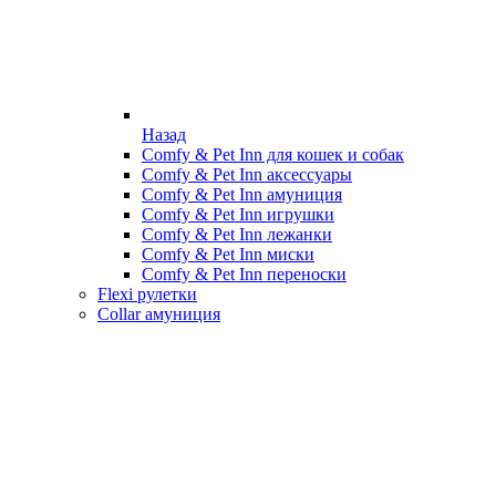
Назад
Comfy & Pet Inn для кошек и собак
Comfy & Pet Inn аксессуары
Comfy & Pet Inn амуниция
Comfy & Pet Inn игрушки
Comfy & Pet Inn лежанки
Comfy & Pet Inn миски
Comfy & Pet Inn переноски
Flexi рулетки
Collar амуниция