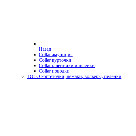
Назад
Collar амуниция
Collar курточки
Collar ошейники и шлейки
Collar поводки
ТОТО когтеточки, лежаки, вольеры, пеленки