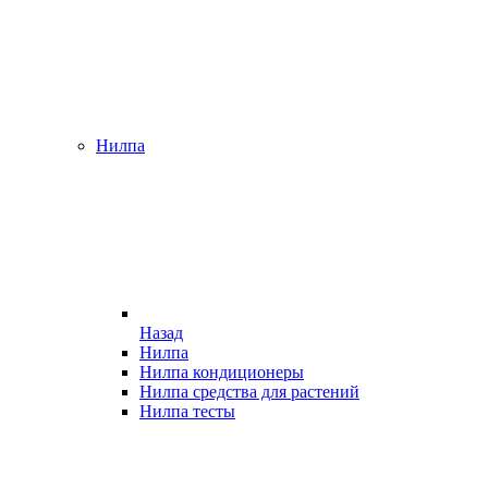
Нилпа
Назад
Нилпа
Нилпа кондиционеры
Нилпа средства для растений
Нилпа тесты