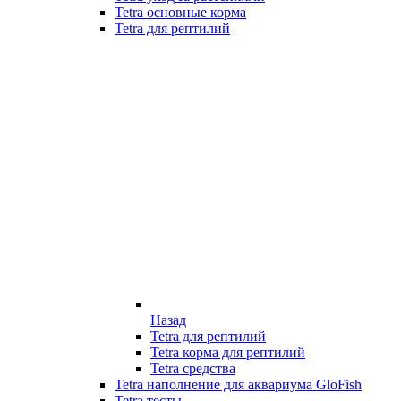
Tetra основные корма
Tetra для рептилий
Назад
Tetra для рептилий
Tetra корма для рептилий
Tetra средства
Tetra наполнение для аквариума GloFish
Tetra тесты