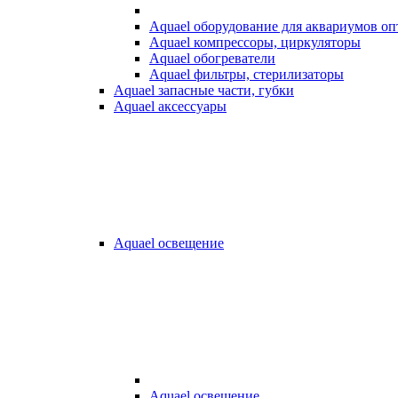
Aquael оборудование для аквариумов о
Aquael компрессоры, циркуляторы
Aquael обогреватели
Aquael фильтры, стерилизаторы
Aquael запасные части, губки
Aquael аксессуары
Aquael освещение
Aquael освещение