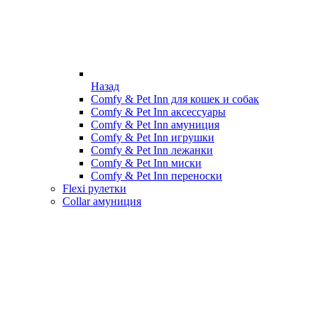
Назад
Comfy & Pet Inn для кошек и собак
Comfy & Pet Inn аксессуары
Comfy & Pet Inn амуниция
Comfy & Pet Inn игрушки
Comfy & Pet Inn лежанки
Comfy & Pet Inn миски
Comfy & Pet Inn переноски
Flexi рулетки
Collar амуниция