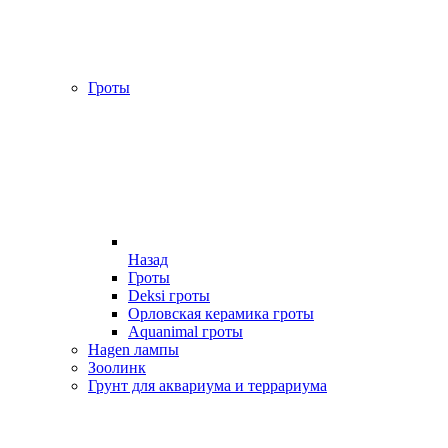
Гроты
Назад
Гроты
Deksi гроты
Орловская керамика гроты
Aquanimal гроты
Hagen лампы
Зоолинк
Грунт для аквариума и террариума