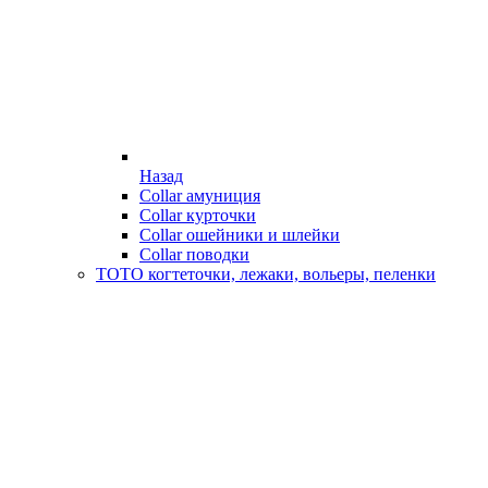
Назад
Collar амуниция
Collar курточки
Collar ошейники и шлейки
Collar поводки
ТОТО когтеточки, лежаки, вольеры, пеленки