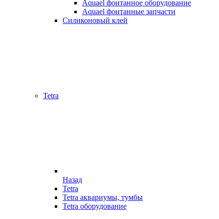
Aquael фонтанное оборудование
Aquael фонтанные запчасти
Силиконовый клей
Tetra
Назад
Tetra
Tetra аквариумы, тумбы
Tetra оборудование