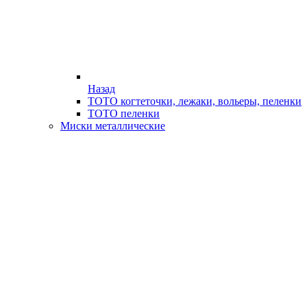
Назад
ТОТО когтеточки, лежаки, вольеры, пеленки
ТОТО пеленки
Миски металлические