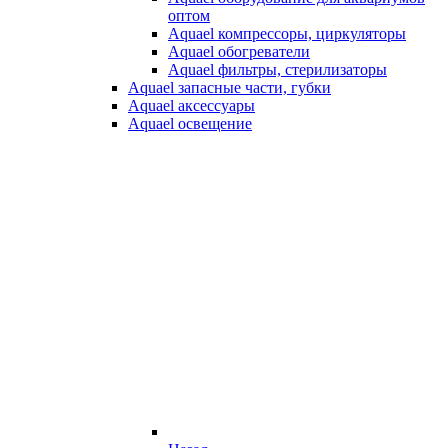
оптом
Aquael компрессоры, циркуляторы
Aquael обогреватели
Aquael фильтры, стерилизаторы
Aquael запасные части, губки
Aquael аксессуары
Aquael освещение