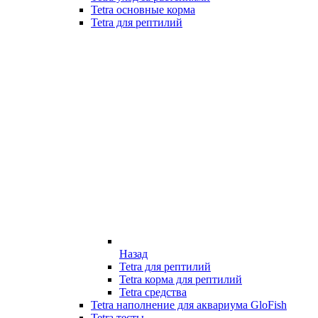
Tetra основные корма
Tetra для рептилий
Назад
Tetra для рептилий
Tetra корма для рептилий
Tetra средства
Tetra наполнение для аквариума GloFish
Tetra тесты