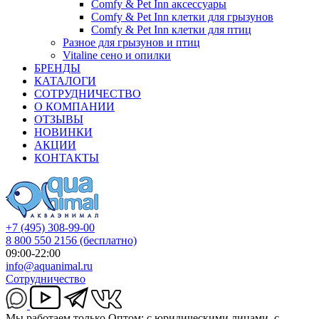
Comfy & Pet Inn аксессуары
Comfy & Pet Inn клетки для грызунов
Comfy & Pet Inn клетки для птиц
Разное для грызунов и птиц
Vitaline сено и опилки
БРЕНДЫ
КАТАЛОГИ
СОТРУДНИЧЕСТВО
О КОМПАНИИ
ОТЗЫВЫ
НОВИНКИ
АКЦИИ
КОНТАКТЫ
+7 (495) 308-99-00
8 800 550 2156
(бесплатно)
09:00-22:00
info@aquanimal.ru
Сотрудничество
Мы работаем только Оптом: с юридическими лицами, с