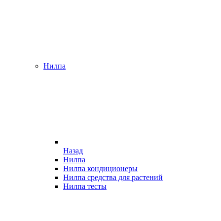
Нилпа
Назад
Нилпа
Нилпа кондиционеры
Нилпа средства для растений
Нилпа тесты