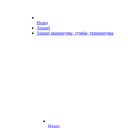
Назад
Aquael
Aquael аквариумы, тумбы, террариумы
Назад