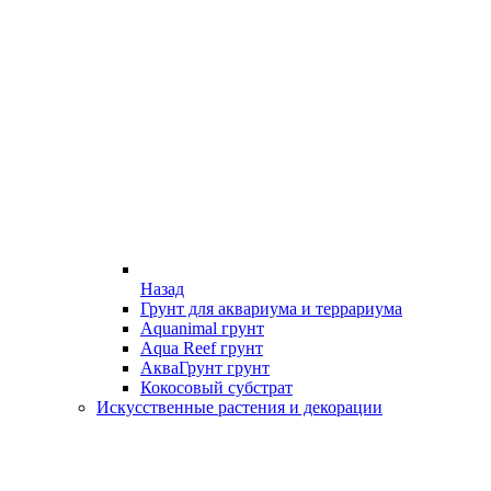
Назад
Грунт для аквариума и террариума
Aquanimal грунт
Aqua Reef грунт
АкваГрунт грунт
Кокосовый субстрат
Искусственные растения и декорации