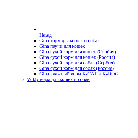
Назад
Gina корм для кошек и собак
Gina паучи для кошек
Gina сухой корм для кошек (Сербия)
Gina сухой корм для кошек (Россия)
Gina сухой корм для собак (Сербия)
Gina сухой корм для собак (Россия)
Gina влажный корм X-CAT и X-DOG
Wildy корм для кошек и собак