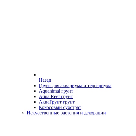
Назад
Грунт для аквариума и террариума
Aquanimal грунт
Aqua Reef грунт
АкваГрунт грунт
Кокосовый субстрат
Искусственные растения и декорации