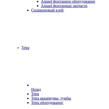
Aquael фонтанное оборудование
Aquael фонтанные запчасти
Силиконовый клей
Tetra
Назад
Tetra
Tetra аквариумы, тумбы
Tetra оборудование