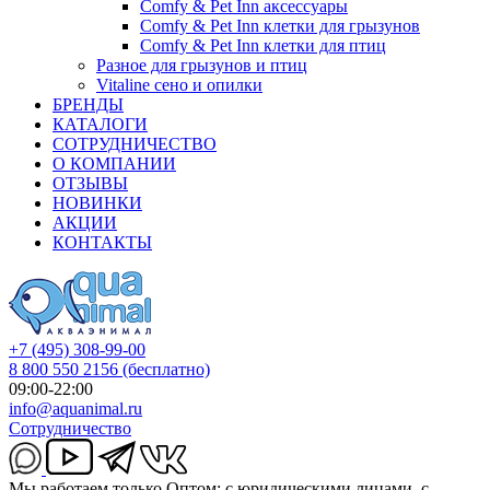
Comfy & Pet Inn аксессуары
Comfy & Pet Inn клетки для грызунов
Comfy & Pet Inn клетки для птиц
Разное для грызунов и птиц
Vitaline сено и опилки
БРЕНДЫ
КАТАЛОГИ
СОТРУДНИЧЕСТВО
О КОМПАНИИ
ОТЗЫВЫ
НОВИНКИ
АКЦИИ
КОНТАКТЫ
+7 (495) 308-99-00
8 800 550 2156
(бесплатно)
09:00-22:00
info@aquanimal.ru
Сотрудничество
Мы работаем только Оптом: с юридическими лицами, с