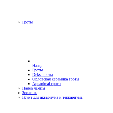
Гроты
Назад
Гроты
Deksi гроты
Орловская керамика гроты
Aquanimal гроты
Hagen лампы
Зоолинк
Грунт для аквариума и террариума