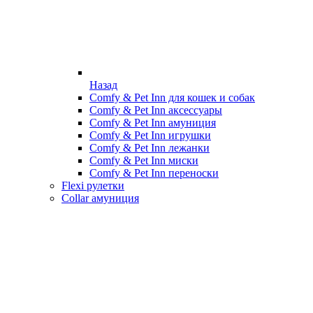
Назад
Comfy & Pet Inn для кошек и собак
Comfy & Pet Inn аксессуары
Comfy & Pet Inn амуниция
Comfy & Pet Inn игрушки
Comfy & Pet Inn лежанки
Comfy & Pet Inn миски
Comfy & Pet Inn переноски
Flexi рулетки
Collar амуниция