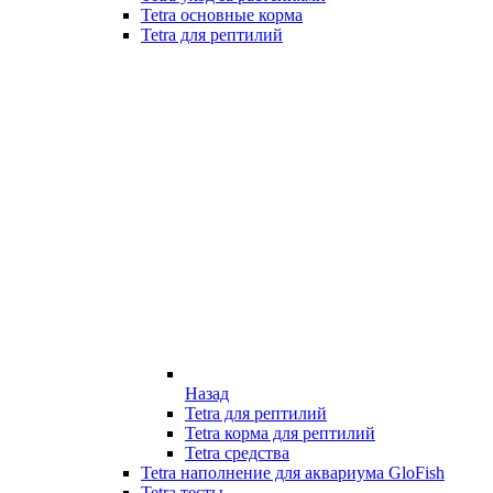
Tetra основные корма
Tetra для рептилий
Назад
Tetra для рептилий
Tetra корма для рептилий
Tetra средства
Tetra наполнение для аквариума GloFish
Tetra тесты