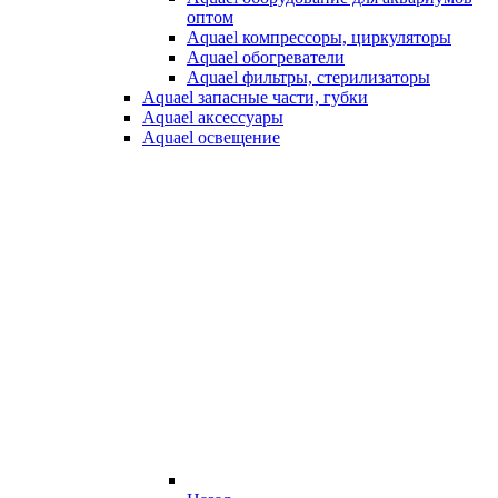
оптом
Aquael компрессоры, циркуляторы
Aquael обогреватели
Aquael фильтры, стерилизаторы
Aquael запасные части, губки
Aquael аксессуары
Aquael освещение