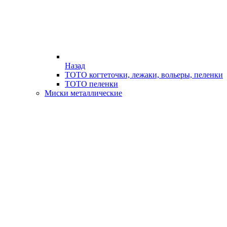
Назад
ТОТО когтеточки, лежаки, вольеры, пеленки
ТОТО пеленки
Миски металлические