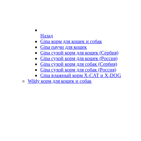
Назад
Gina корм для кошек и собак
Gina паучи для кошек
Gina сухой корм для кошек (Сербия)
Gina сухой корм для кошек (Россия)
Gina сухой корм для собак (Сербия)
Gina сухой корм для собак (Россия)
Gina влажный корм X-CAT и X-DOG
Wildy корм для кошек и собак