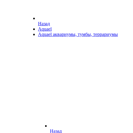
Назад
Aquael
Aquael аквариумы, тумбы, террариумы
Назад