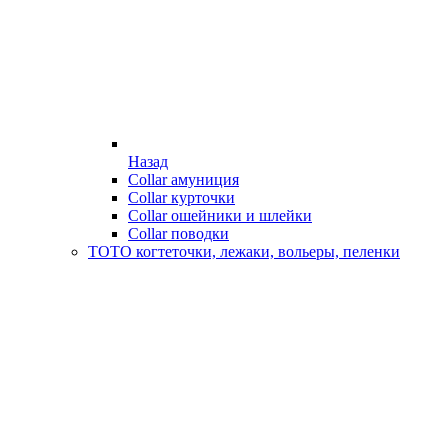
Назад
Collar амуниция
Collar курточки
Collar ошейники и шлейки
Collar поводки
ТОТО когтеточки, лежаки, вольеры, пеленки