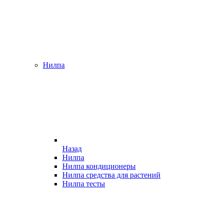
Нилпа
Назад
Нилпа
Нилпа кондиционеры
Нилпа средства для растений
Нилпа тесты