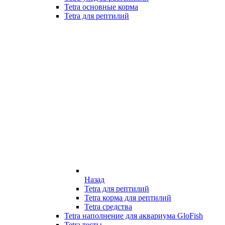
Tetra основные корма
Tetra для рептилий
Назад
Tetra для рептилий
Tetra корма для рептилий
Tetra средства
Tetra наполнение для аквариума GloFish
Tetra тесты