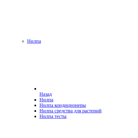
Нилпа
Назад
Нилпа
Нилпа кондиционеры
Нилпа средства для растений
Нилпа тесты