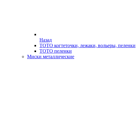
Назад
ТОТО когтеточки, лежаки, вольеры, пеленки
ТОТО пеленки
Миски металлические