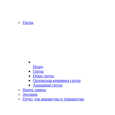
Гроты
Назад
Гроты
Deksi гроты
Орловская керамика гроты
Aquanimal гроты
Hagen лампы
Зоолинк
Грунт для аквариума и террариума