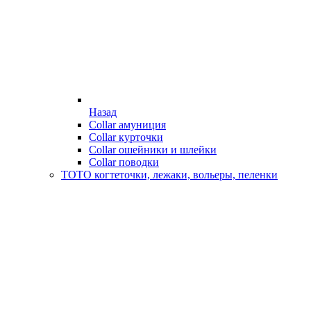
Назад
Collar амуниция
Collar курточки
Collar ошейники и шлейки
Collar поводки
ТОТО когтеточки, лежаки, вольеры, пеленки