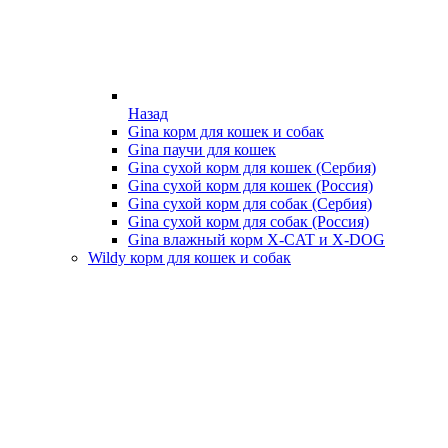
Назад
Gina корм для кошек и собак
Gina паучи для кошек
Gina сухой корм для кошек (Сербия)
Gina сухой корм для кошек (Россия)
Gina сухой корм для собак (Сербия)
Gina сухой корм для собак (Россия)
Gina влажный корм X-CAT и X-DOG
Wildy корм для кошек и собак