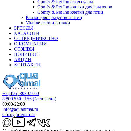
Comfy & Pet Inn аксессуары
Comfy & Pet Inn клетки для грызунов
Comfy & Pet Inn клетки для птиц
Разное для грызунов и птиц
Vitaline сено и опилки
БРЕНДЫ
КАТАЛОГИ
СОТРУДНИЧЕСТВО
О КОМПАНИИ
ОТЗЫВЫ
НОВИНКИ
АКЦИИ
КОНТАКТЫ
+7 (495) 308-99-00
8 800 550 2156
(бесплатно)
09:00-22:00
info@aquanimal.ru
Сотрудничество
Мы работаем только Оптом: с юридическими лицами, с