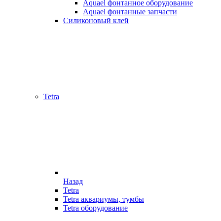
Aquael фонтанное оборудование
Aquael фонтанные запчасти
Силиконовый клей
Tetra
Назад
Tetra
Tetra аквариумы, тумбы
Tetra оборудование