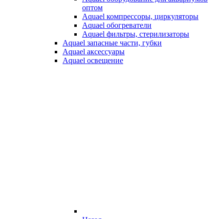
оптом
Aquael компрессоры, циркуляторы
Aquael обогреватели
Aquael фильтры, стерилизаторы
Aquael запасные части, губки
Aquael аксессуары
Aquael освещение