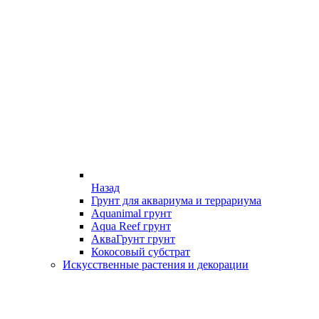
Назад
Грунт для аквариума и террариума
Aquanimal грунт
Aqua Reef грунт
АкваГрунт грунт
Кокосовый субстрат
Искусственные растения и декорации