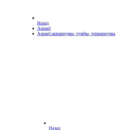
Назад
Aquael
Aquael аквариумы, тумбы, террариумы
Назад