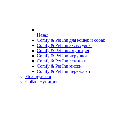
Назад
Comfy & Pet Inn для кошек и собак
Comfy & Pet Inn аксессуары
Comfy & Pet Inn амуниция
Comfy & Pet Inn игрушки
Comfy & Pet Inn лежанки
Comfy & Pet Inn миски
Comfy & Pet Inn переноски
Flexi рулетки
Collar амуниция