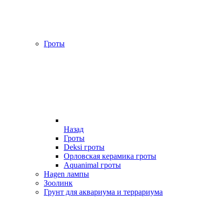
Гроты
Назад
Гроты
Deksi гроты
Орловская керамика гроты
Aquanimal гроты
Hagen лампы
Зоолинк
Грунт для аквариума и террариума