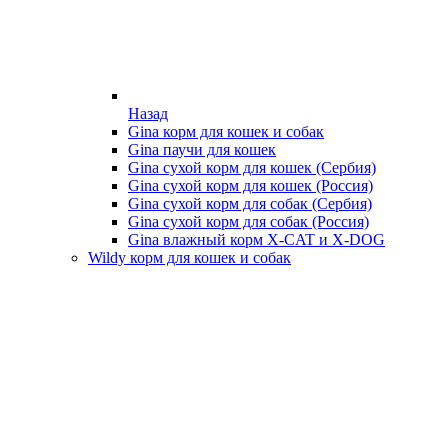
Назад
Gina корм для кошек и собак
Gina паучи для кошек
Gina сухой корм для кошек (Сербия)
Gina сухой корм для кошек (Россия)
Gina сухой корм для собак (Сербия)
Gina сухой корм для собак (Россия)
Gina влажный корм X-CAT и X-DOG
Wildy корм для кошек и собак