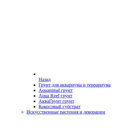
Назад
Грунт для аквариума и террариума
Aquanimal грунт
Aqua Reef грунт
АкваГрунт грунт
Кокосовый субстрат
Искусственные растения и декорации