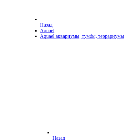
Назад
Aquael
Aquael аквариумы, тумбы, террариумы
Назад