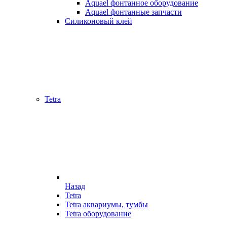
Aquael фонтанное оборудование
Aquael фонтанные запчасти
Силиконовый клей
Tetra
Назад
Tetra
Tetra аквариумы, тумбы
Tetra оборудование