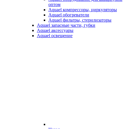
оптом
Aquael компрессоры, циркуляторы
Aquael обогреватели
Aquael фильтры, стерилизаторы
Aquael запасные части, губки
Aquael аксессуары
Aquael освещение