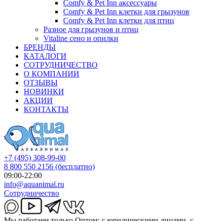
Comfy & Pet Inn аксессуары
Comfy & Pet Inn клетки для грызунов
Comfy & Pet Inn клетки для птиц
Разное для грызунов и птиц
Vitaline сено и опилки
БРЕНДЫ
КАТАЛОГИ
СОТРУДНИЧЕСТВО
О КОМПАНИИ
ОТЗЫВЫ
НОВИНКИ
АКЦИИ
КОНТАКТЫ
+7 (495) 308-99-00
8 800 550 2156
(бесплатно)
09:00-22:00
info@aquanimal.ru
Сотрудничество
Мы работаем только Оптом: с юридическими лицами, с