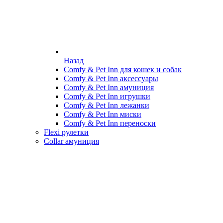
Назад
Comfy & Pet Inn для кошек и собак
Comfy & Pet Inn аксессуары
Comfy & Pet Inn амуниция
Comfy & Pet Inn игрушки
Comfy & Pet Inn лежанки
Comfy & Pet Inn миски
Comfy & Pet Inn переноски
Flexi рулетки
Collar амуниция