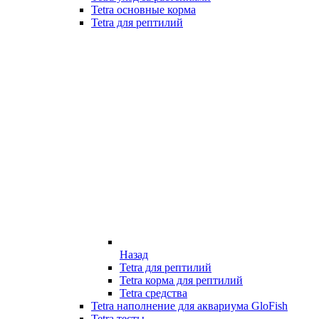
Tetra основные корма
Tetra для рептилий
Назад
Tetra для рептилий
Tetra корма для рептилий
Tetra средства
Tetra наполнение для аквариума GloFish
Tetra тесты