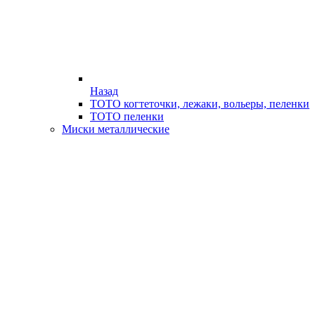
Назад
ТОТО когтеточки, лежаки, вольеры, пеленки
ТОТО пеленки
Миски металлические