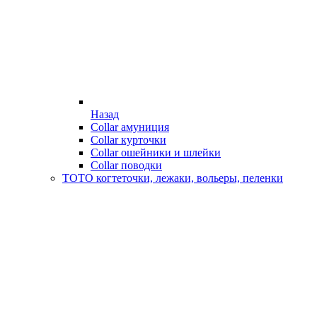
Назад
Collar амуниция
Collar курточки
Collar ошейники и шлейки
Collar поводки
ТОТО когтеточки, лежаки, вольеры, пеленки