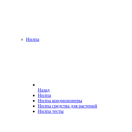
Нилпа
Назад
Нилпа
Нилпа кондиционеры
Нилпа средства для растений
Нилпа тесты