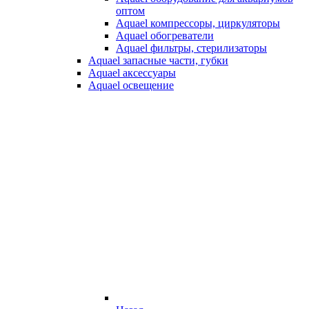
оптом
Aquael компрессоры, циркуляторы
Aquael обогреватели
Aquael фильтры, стерилизаторы
Aquael запасные части, губки
Aquael аксессуары
Aquael освещение