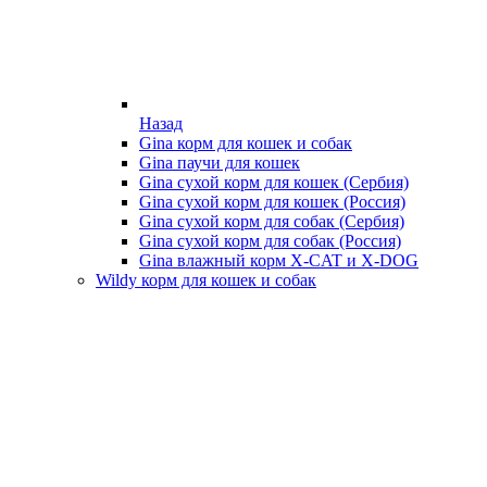
Назад
Gina корм для кошек и собак
Gina паучи для кошек
Gina сухой корм для кошек (Сербия)
Gina сухой корм для кошек (Россия)
Gina сухой корм для собак (Сербия)
Gina сухой корм для собак (Россия)
Gina влажный корм X-CAT и X-DOG
Wildy корм для кошек и собак