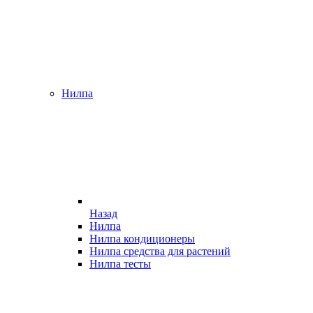
Нилпа
Назад
Нилпа
Нилпа кондиционеры
Нилпа средства для растений
Нилпа тесты