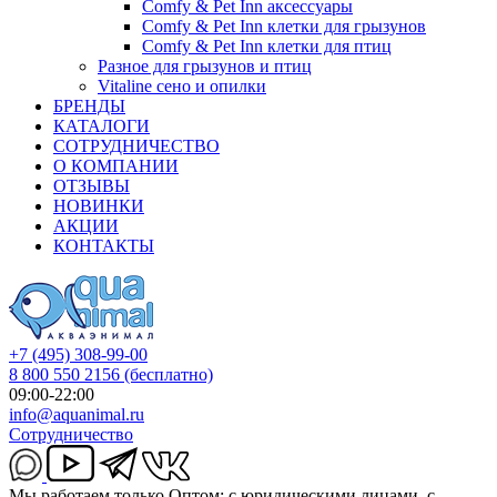
Comfy & Pet Inn аксессуары
Comfy & Pet Inn клетки для грызунов
Comfy & Pet Inn клетки для птиц
Разное для грызунов и птиц
Vitaline сено и опилки
БРЕНДЫ
КАТАЛОГИ
СОТРУДНИЧЕСТВО
О КОМПАНИИ
ОТЗЫВЫ
НОВИНКИ
АКЦИИ
КОНТАКТЫ
+7 (495) 308-99-00
8 800 550 2156
(бесплатно)
09:00-22:00
info@aquanimal.ru
Сотрудничество
Мы работаем только Оптом: с юридическими лицами, с