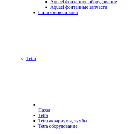
Aquael фонтанное оборудование
Aquael фонтанные запчасти
Силиконовый клей
Tetra
Назад
Tetra
Tetra аквариумы, тумбы
Tetra оборудование