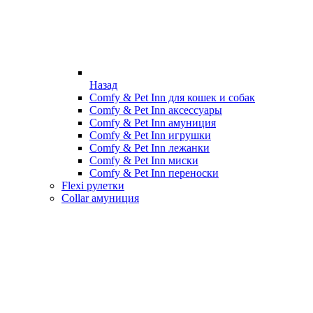
Назад
Comfy & Pet Inn для кошек и собак
Comfy & Pet Inn аксессуары
Comfy & Pet Inn амуниция
Comfy & Pet Inn игрушки
Comfy & Pet Inn лежанки
Comfy & Pet Inn миски
Comfy & Pet Inn переноски
Flexi рулетки
Collar амуниция