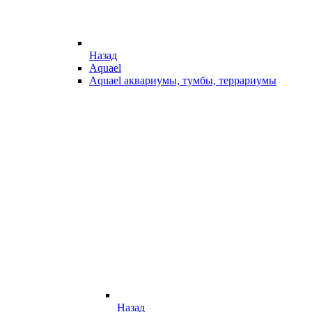
Назад
Aquael
Aquael аквариумы, тумбы, террариумы
Назад