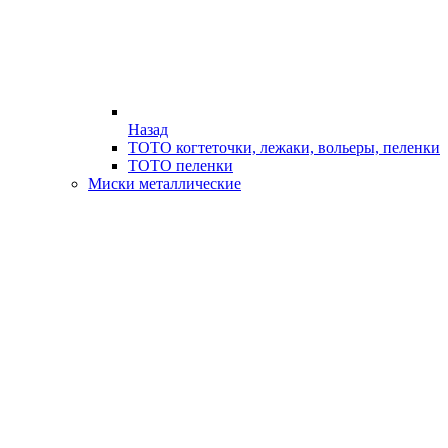
Назад
ТОТО когтеточки, лежаки, вольеры, пеленки
ТОТО пеленки
Миски металлические