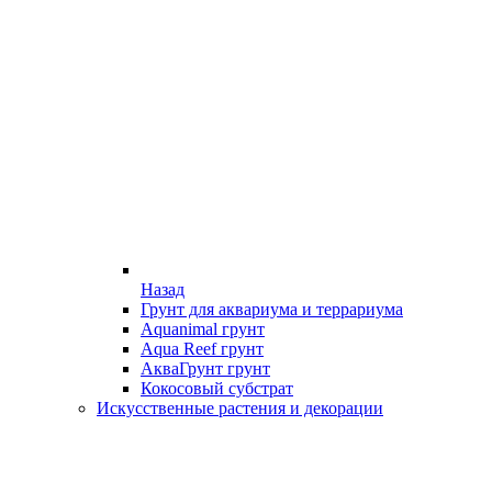
Назад
Грунт для аквариума и террариума
Aquanimal грунт
Aqua Reef грунт
АкваГрунт грунт
Кокосовый субстрат
Искусственные растения и декорации