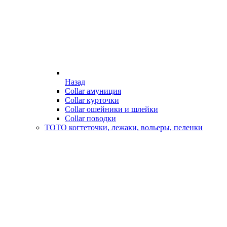
Назад
Collar амуниция
Collar курточки
Collar ошейники и шлейки
Collar поводки
ТОТО когтеточки, лежаки, вольеры, пеленки