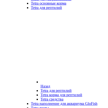
Tetra основные корма
Tetra для рептилий
Назад
Tetra для рептилий
Tetra корма для рептилий
Tetra средства
Tetra наполнение для аквариума GloFish
Tetra тесты