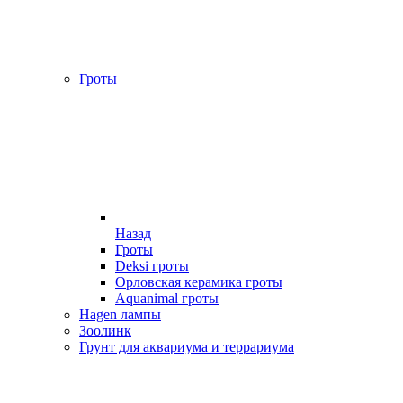
Гроты
Назад
Гроты
Deksi гроты
Орловская керамика гроты
Aquanimal гроты
Hagen лампы
Зоолинк
Грунт для аквариума и террариума