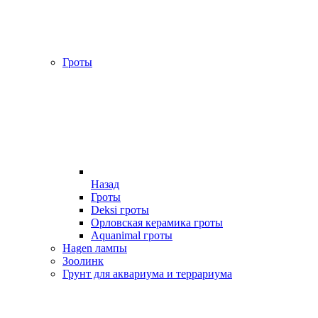
Гроты
Назад
Гроты
Deksi гроты
Орловская керамика гроты
Aquanimal гроты
Hagen лампы
Зоолинк
Грунт для аквариума и террариума