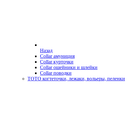
Назад
Collar амуниция
Collar курточки
Collar ошейники и шлейки
Collar поводки
ТОТО когтеточки, лежаки, вольеры, пеленки