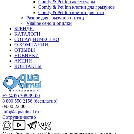
Comfy & Pet Inn аксессуары
Comfy & Pet Inn клетки для грызунов
Comfy & Pet Inn клетки для птиц
Разное для грызунов и птиц
Vitaline сено и опилки
БРЕНДЫ
КАТАЛОГИ
СОТРУДНИЧЕСТВО
О КОМПАНИИ
ОТЗЫВЫ
НОВИНКИ
АКЦИИ
КОНТАКТЫ
+7 (495) 308-99-00
8 800 550 2156
(бесплатно)
09:00-22:00
info@aquanimal.ru
Сотрудничество
Мы работаем только Оптом: с юридическими лицами, с