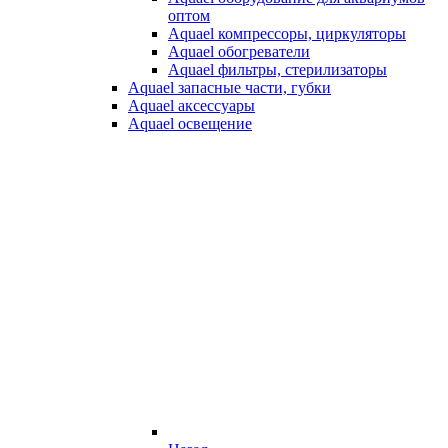
оптом
Aquael компрессоры, циркуляторы
Aquael обогреватели
Aquael фильтры, стерилизаторы
Aquael запасные части, губки
Aquael аксессуары
Aquael освещение