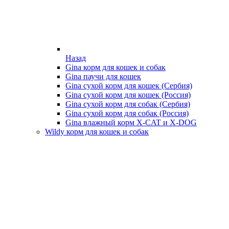
Назад
Gina корм для кошек и собак
Gina паучи для кошек
Gina сухой корм для кошек (Сербия)
Gina сухой корм для кошек (Россия)
Gina сухой корм для собак (Сербия)
Gina сухой корм для собак (Россия)
Gina влажный корм X-CAT и X-DOG
Wildy корм для кошек и собак