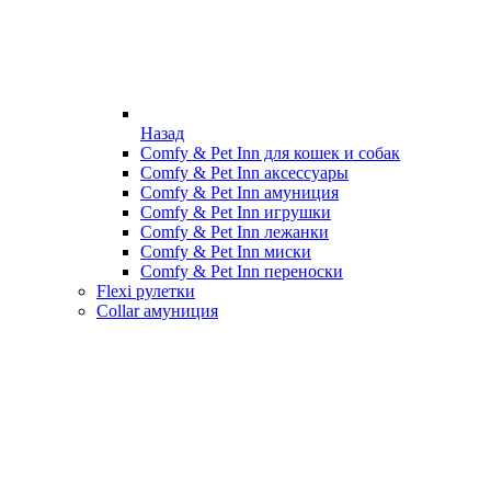
Назад
Comfy & Pet Inn для кошек и собак
Comfy & Pet Inn аксессуары
Comfy & Pet Inn амуниция
Comfy & Pet Inn игрушки
Comfy & Pet Inn лежанки
Comfy & Pet Inn миски
Comfy & Pet Inn переноски
Flexi рулетки
Collar амуниция