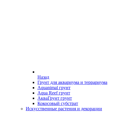
Назад
Грунт для аквариума и террариума
Aquanimal грунт
Aqua Reef грунт
АкваГрунт грунт
Кокосовый субстрат
Искусственные растения и декорации