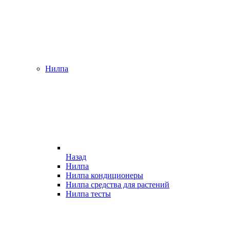
Нилпа
Назад
Нилпа
Нилпа кондиционеры
Нилпа средства для растений
Нилпа тесты