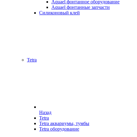
Aquael фонтанное оборудование
Aquael фонтанные запчасти
Силиконовый клей
Tetra
Назад
Tetra
Tetra аквариумы, тумбы
Tetra оборудование