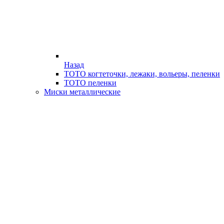
Назад
ТОТО когтеточки, лежаки, вольеры, пеленки
ТОТО пеленки
Миски металлические