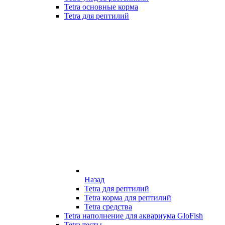
Tetra основные корма
Tetra для рептилий
Назад
Tetra для рептилий
Tetra корма для рептилий
Tetra средства
Tetra наполнение для аквариума GloFish
Tetra тесты