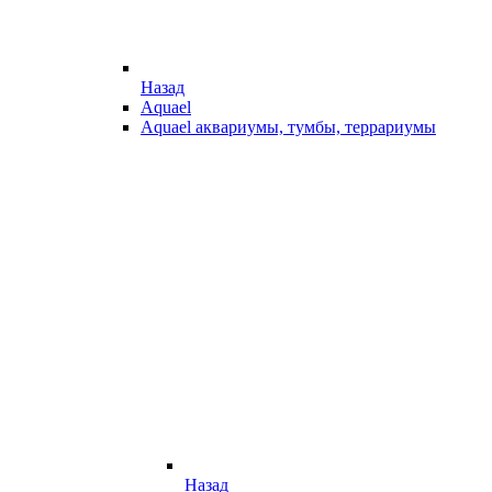
Назад
Aquael
Aquael аквариумы, тумбы, террариумы
Назад