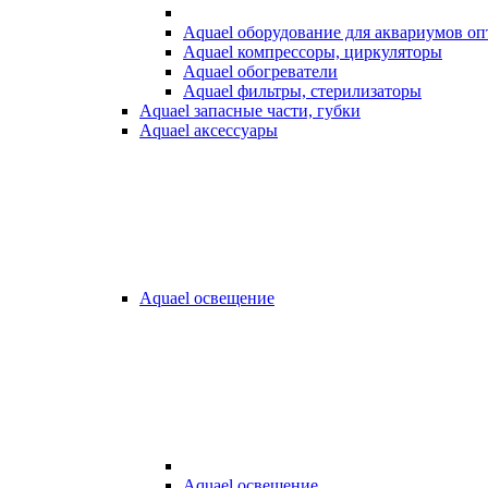
Aquael оборудование для аквариумов о
Aquael компрессоры, циркуляторы
Aquael обогреватели
Aquael фильтры, стерилизаторы
Aquael запасные части, губки
Aquael аксессуары
Aquael освещение
Aquael освещение