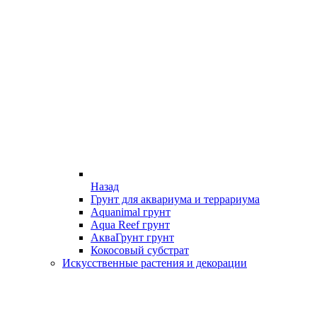
Назад
Грунт для аквариума и террариума
Aquanimal грунт
Aqua Reef грунт
АкваГрунт грунт
Кокосовый субстрат
Искусственные растения и декорации