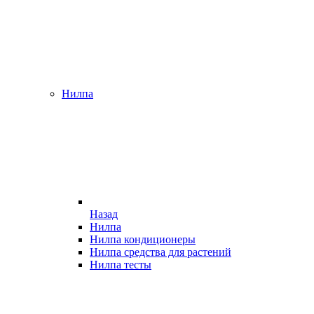
Нилпа
Назад
Нилпа
Нилпа кондиционеры
Нилпа средства для растений
Нилпа тесты