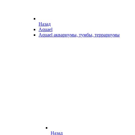
Назад
Aquael
Aquael аквариумы, тумбы, террариумы
Назад