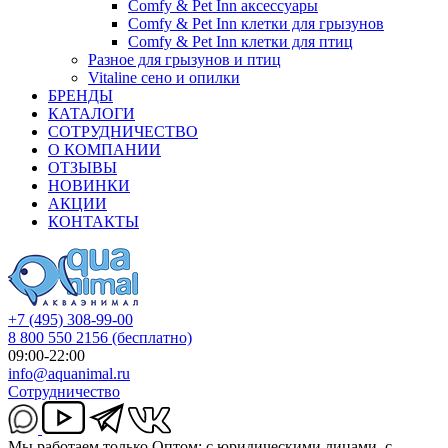
Comfy & Pet Inn аксессуары
Comfy & Pet Inn клетки для грызунов
Comfy & Pet Inn клетки для птиц
Разное для грызунов и птиц
Vitaline сено и опилки
БРЕНДЫ
КАТАЛОГИ
СОТРУДНИЧЕСТВО
О КОМПАНИИ
ОТЗЫВЫ
НОВИНКИ
АКЦИИ
КОНТАКТЫ
+7 (495) 308-99-00
8 800 550 2156
(бесплатно)
09:00-22:00
info@aquanimal.ru
Сотрудничество
Мы работаем только Оптом: с юридическими лицами, с