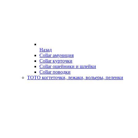
Назад
Collar амуниция
Collar курточки
Collar ошейники и шлейки
Collar поводки
ТОТО когтеточки, лежаки, вольеры, пеленки