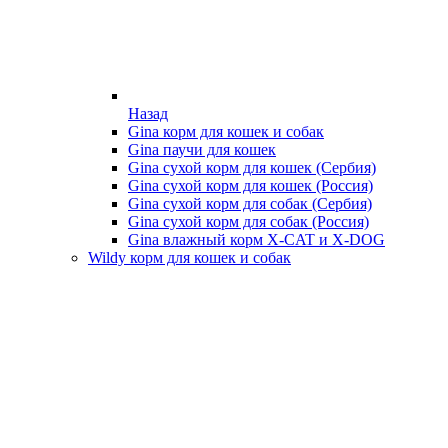
Назад
Gina корм для кошек и собак
Gina паучи для кошек
Gina сухой корм для кошек (Сербия)
Gina сухой корм для кошек (Россия)
Gina сухой корм для собак (Сербия)
Gina сухой корм для собак (Россия)
Gina влажный корм X-CAT и X-DOG
Wildy корм для кошек и собак