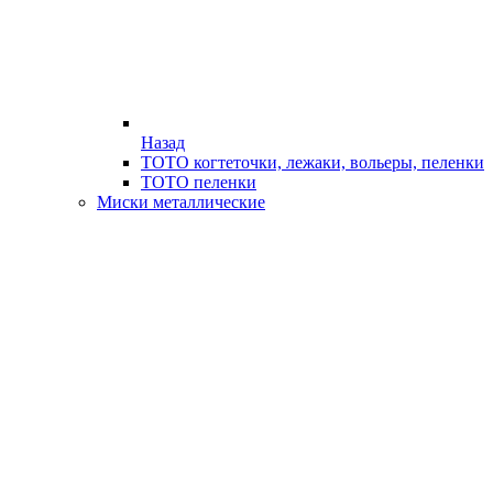
Назад
ТОТО когтеточки, лежаки, вольеры, пеленки
ТОТО пеленки
Миски металлические