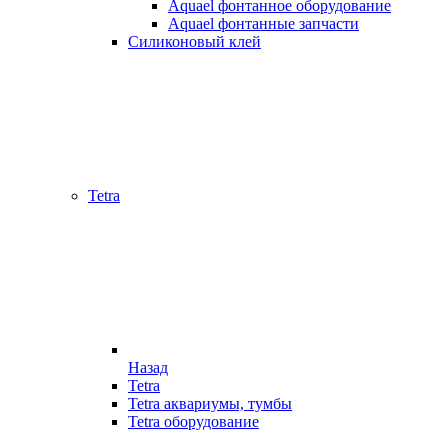
Aquael фонтанное оборудование
Aquael фонтанные запчасти
Силиконовый клей
Tetra
Назад
Tetra
Tetra аквариумы, тумбы
Tetra оборудование