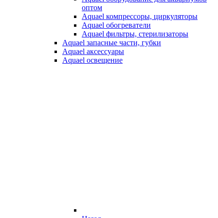
оптом
Aquael компрессоры, циркуляторы
Aquael обогреватели
Aquael фильтры, стерилизаторы
Aquael запасные части, губки
Aquael аксессуары
Aquael освещение