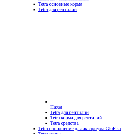
Tetra основные корма
Tetra для рептилий
Назад
Tetra для рептилий
Tetra корма для рептилий
Tetra средства
Tetra наполнение для аквариума GloFish
Tetra тесты