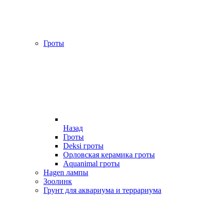
Гроты
Назад
Гроты
Deksi гроты
Орловская керамика гроты
Aquanimal гроты
Hagen лампы
Зоолинк
Грунт для аквариума и террариума