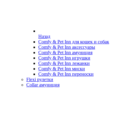
Назад
Comfy & Pet Inn для кошек и собак
Comfy & Pet Inn аксессуары
Comfy & Pet Inn амуниция
Comfy & Pet Inn игрушки
Comfy & Pet Inn лежанки
Comfy & Pet Inn миски
Comfy & Pet Inn переноски
Flexi рулетки
Collar амуниция