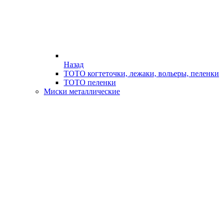
Назад
ТОТО когтеточки, лежаки, вольеры, пеленки
ТОТО пеленки
Миски металлические