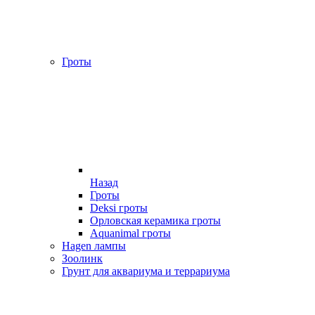
Гроты
Назад
Гроты
Deksi гроты
Орловская керамика гроты
Aquanimal гроты
Hagen лампы
Зоолинк
Грунт для аквариума и террариума