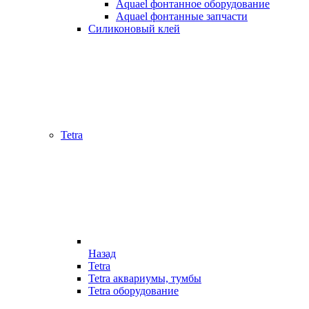
Aquael фонтанное оборудование
Aquael фонтанные запчасти
Силиконовый клей
Tetra
Назад
Tetra
Tetra аквариумы, тумбы
Tetra оборудование