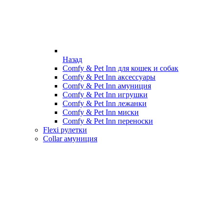
Назад
Comfy & Pet Inn для кошек и собак
Comfy & Pet Inn аксессуары
Comfy & Pet Inn амуниция
Comfy & Pet Inn игрушки
Comfy & Pet Inn лежанки
Comfy & Pet Inn миски
Comfy & Pet Inn переноски
Flexi рулетки
Collar амуниция