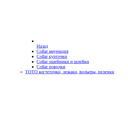
Назад
Collar амуниция
Collar курточки
Collar ошейники и шлейки
Collar поводки
ТОТО когтеточки, лежаки, вольеры, пеленки