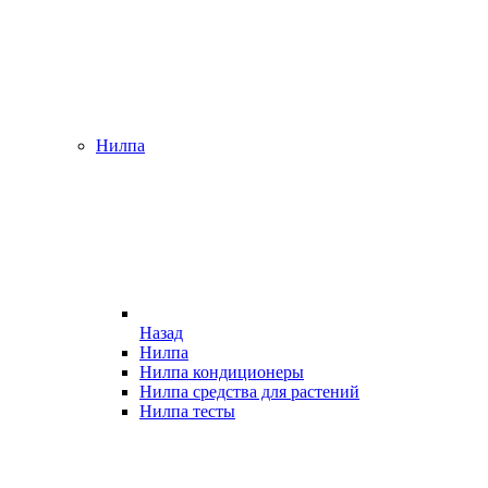
Нилпа
Назад
Нилпа
Нилпа кондиционеры
Нилпа средства для растений
Нилпа тесты