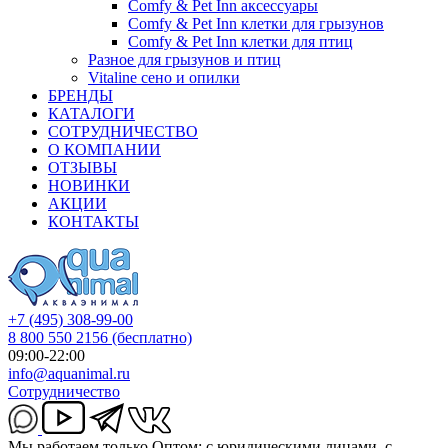
Comfy & Pet Inn аксессуары
Comfy & Pet Inn клетки для грызунов
Comfy & Pet Inn клетки для птиц
Разное для грызунов и птиц
Vitaline сено и опилки
БРЕНДЫ
КАТАЛОГИ
СОТРУДНИЧЕСТВО
О КОМПАНИИ
ОТЗЫВЫ
НОВИНКИ
АКЦИИ
КОНТАКТЫ
+7 (495) 308-99-00
8 800 550 2156
(бесплатно)
09:00-22:00
info@aquanimal.ru
Сотрудничество
Мы работаем только Оптом: с юридическими лицами, с