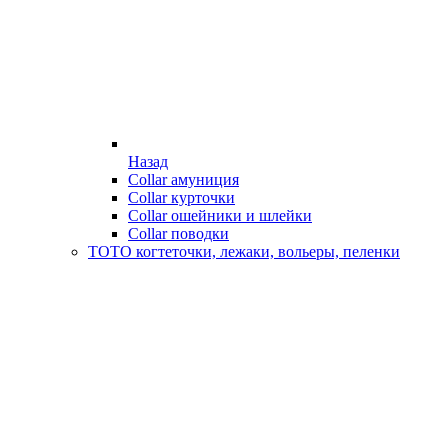
Назад
Collar амуниция
Collar курточки
Collar ошейники и шлейки
Collar поводки
ТОТО когтеточки, лежаки, вольеры, пеленки