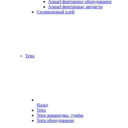
Aquael фонтанное оборудование
Aquael фонтанные запчасти
Силиконовый клей
Tetra
Назад
Tetra
Tetra аквариумы, тумбы
Tetra оборудование