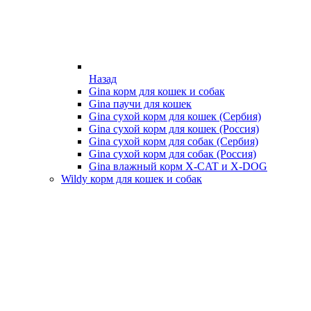
Назад
Gina корм для кошек и собак
Gina паучи для кошек
Gina сухой корм для кошек (Сербия)
Gina сухой корм для кошек (Россия)
Gina сухой корм для собак (Сербия)
Gina сухой корм для собак (Россия)
Gina влажный корм X-CAT и X-DOG
Wildy корм для кошек и собак