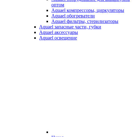
оптом
Aquael компрессоры, циркуляторы
Aquael обогреватели
Aquael фильтры, стерилизаторы
Aquael запасные части, губки
Aquael аксессуары
Aquael освещение