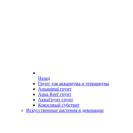
Назад
Грунт для аквариума и террариума
Aquanimal грунт
Aqua Reef грунт
АкваГрунт грунт
Кокосовый субстрат
Искусственные растения и декорации