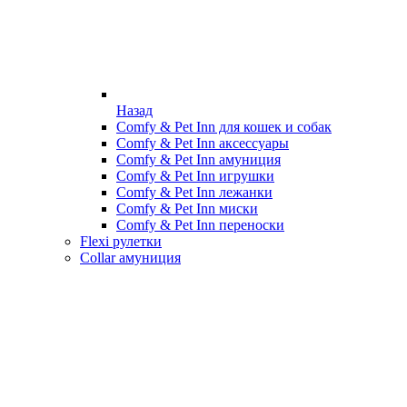
Назад
Comfy & Pet Inn для кошек и собак
Comfy & Pet Inn аксессуары
Comfy & Pet Inn амуниция
Comfy & Pet Inn игрушки
Comfy & Pet Inn лежанки
Comfy & Pet Inn миски
Comfy & Pet Inn переноски
Flexi рулетки
Collar амуниция