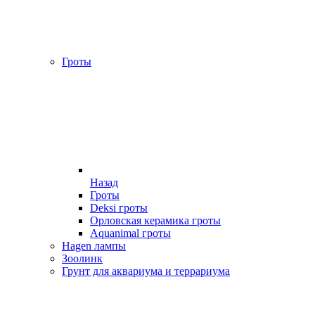
Гроты
Назад
Гроты
Deksi гроты
Орловская керамика гроты
Aquanimal гроты
Hagen лампы
Зоолинк
Грунт для аквариума и террариума