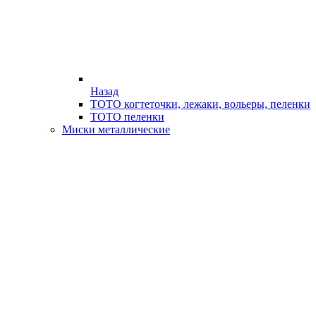
Назад
ТОТО когтеточки, лежаки, вольеры, пеленки
ТОТО пеленки
Миски металлические