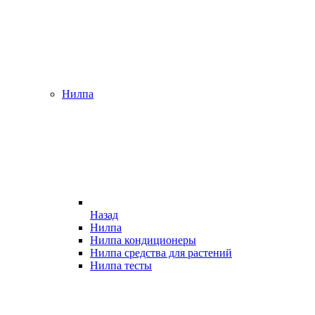
Нилпа
Назад
Нилпа
Нилпа кондиционеры
Нилпа средства для растений
Нилпа тесты