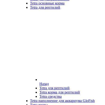
Tetra основные корма
Tetra для рептилий
Назад
Tetra для рептилий
Tetra корма для рептилий
Tetra средства
Tetra наполнение для аквариума GloFish
Tetra тесты