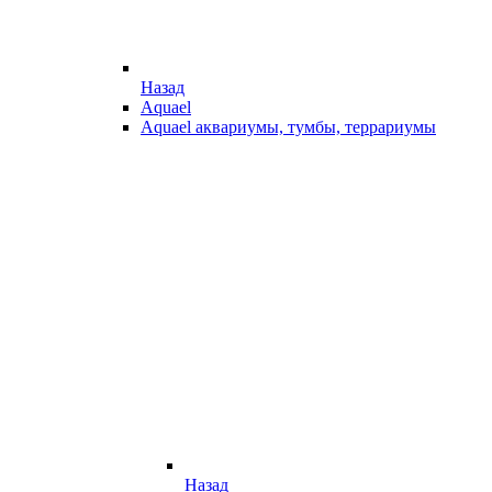
Назад
Aquael
Aquael аквариумы, тумбы, террариумы
Назад