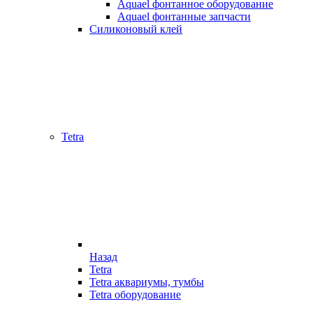
Aquael фонтанное оборудование
Aquael фонтанные запчасти
Силиконовый клей
Tetra
Назад
Tetra
Tetra аквариумы, тумбы
Tetra оборудование