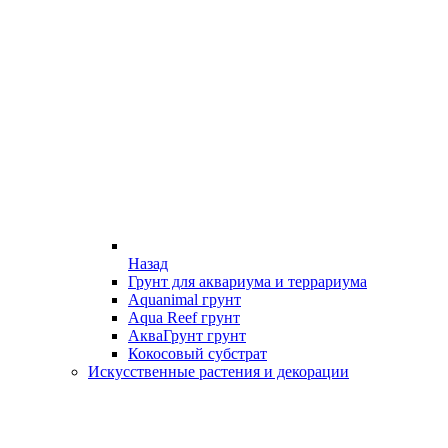
Назад
Грунт для аквариума и террариума
Aquanimal грунт
Aqua Reef грунт
АкваГрунт грунт
Кокосовый субстрат
Искусственные растения и декорации