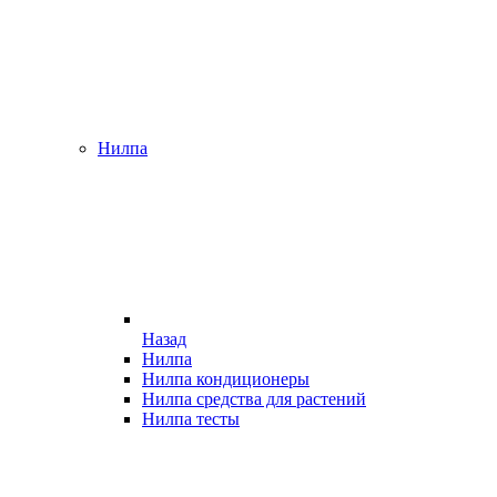
Нилпа
Назад
Нилпа
Нилпа кондиционеры
Нилпа средства для растений
Нилпа тесты