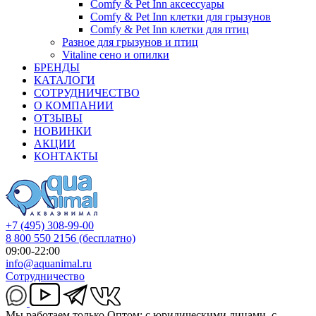
Comfy & Pet Inn аксессуары
Comfy & Pet Inn клетки для грызунов
Comfy & Pet Inn клетки для птиц
Разное для грызунов и птиц
Vitaline сено и опилки
БРЕНДЫ
КАТАЛОГИ
СОТРУДНИЧЕСТВО
О КОМПАНИИ
ОТЗЫВЫ
НОВИНКИ
АКЦИИ
КОНТАКТЫ
+7 (495) 308-99-00
8 800 550 2156
(бесплатно)
09:00-22:00
info@aquanimal.ru
Сотрудничество
Мы работаем только Оптом: с юридическими лицами, с