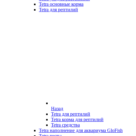
Tetra основные корма
Tetra для рептилий
Назад
Tetra для рептилий
Tetra корма для рептилий
Tetra средства
Tetra наполнение для аквариума GloFish
Tetra тесты