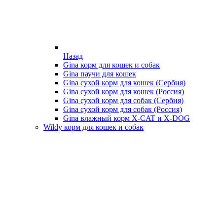
Назад
Gina корм для кошек и собак
Gina паучи для кошек
Gina сухой корм для кошек (Сербия)
Gina сухой корм для кошек (Россия)
Gina сухой корм для собак (Сербия)
Gina сухой корм для собак (Россия)
Gina влажный корм X-CAT и X-DOG
Wildy корм для кошек и собак