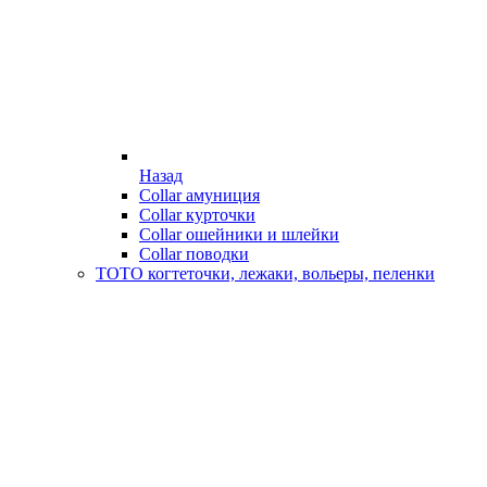
Назад
Collar амуниция
Collar курточки
Collar ошейники и шлейки
Collar поводки
ТОТО когтеточки, лежаки, вольеры, пеленки