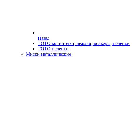
Назад
ТОТО когтеточки, лежаки, вольеры, пеленки
ТОТО пеленки
Миски металлические