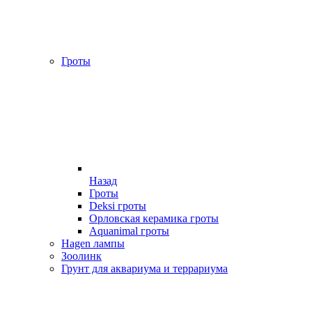
Гроты
Назад
Гроты
Deksi гроты
Орловская керамика гроты
Aquanimal гроты
Hagen лампы
Зоолинк
Грунт для аквариума и террариума