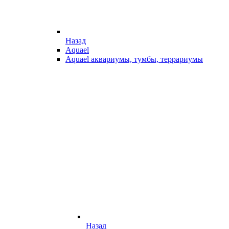
Назад
Aquael
Aquael аквариумы, тумбы, террариумы
Назад