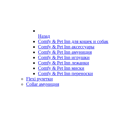
Назад
Comfy & Pet Inn для кошек и собак
Comfy & Pet Inn аксессуары
Comfy & Pet Inn амуниция
Comfy & Pet Inn игрушки
Comfy & Pet Inn лежанки
Comfy & Pet Inn миски
Comfy & Pet Inn переноски
Flexi рулетки
Collar амуниция