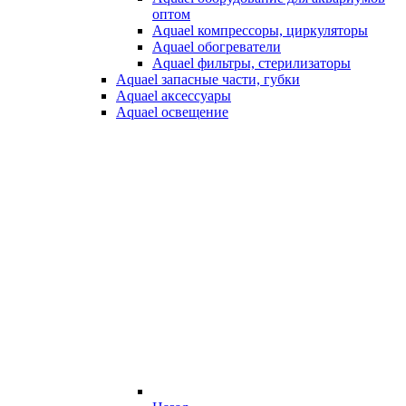
оптом
Aquael компрессоры, циркуляторы
Aquael обогреватели
Aquael фильтры, стерилизаторы
Aquael запасные части, губки
Aquael аксессуары
Aquael освещение