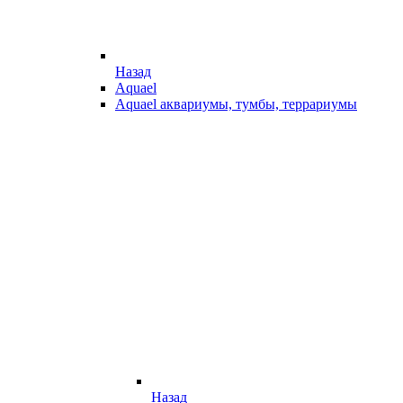
Назад
Aquael
Aquael аквариумы, тумбы, террариумы
Назад