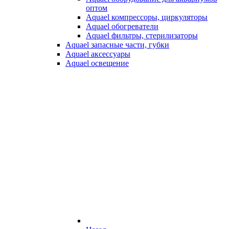
оптом
Aquael компрессоры, циркуляторы
Aquael обогреватели
Aquael фильтры, стерилизаторы
Aquael запасные части, губки
Aquael аксессуары
Aquael освещение