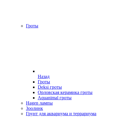
Гроты
Назад
Гроты
Deksi гроты
Орловская керамика гроты
Aquanimal гроты
Hagen лампы
Зоолинк
Грунт для аквариума и террариума