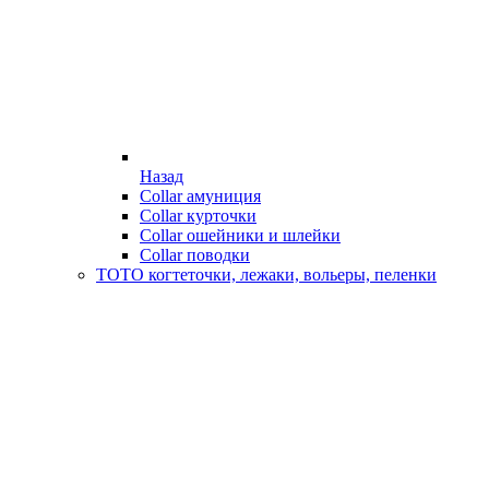
Назад
Collar амуниция
Collar курточки
Collar ошейники и шлейки
Collar поводки
ТОТО когтеточки, лежаки, вольеры, пеленки