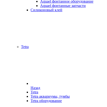
Aquael фонтанное оборудование
Aquael фонтанные запчасти
Силиконовый клей
Tetra
Назад
Tetra
Tetra аквариумы, тумбы
Tetra оборудование