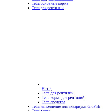
Tetra основные корма
Tetra для рептилий
Назад
Tetra для рептилий
Tetra корма для рептилий
Tetra средства
Tetra наполнение для аквариума GloFish
Tetra тесты