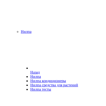
Нилпа
Назад
Нилпа
Нилпа кондиционеры
Нилпа средства для растений
Нилпа тесты