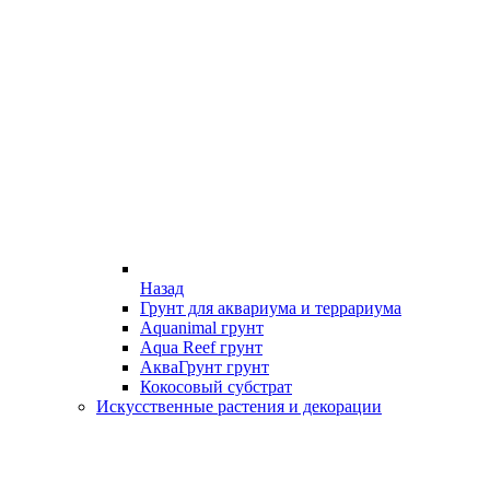
Назад
Грунт для аквариума и террариума
Aquanimal грунт
Aqua Reef грунт
АкваГрунт грунт
Кокосовый субстрат
Искусственные растения и декорации