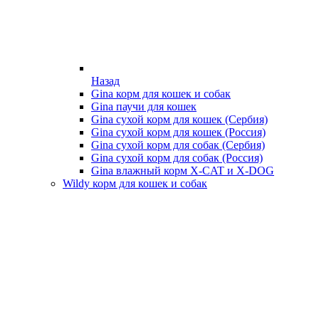
Назад
Gina корм для кошек и собак
Gina паучи для кошек
Gina сухой корм для кошек (Сербия)
Gina сухой корм для кошек (Россия)
Gina сухой корм для собак (Сербия)
Gina сухой корм для собак (Россия)
Gina влажный корм X-CAT и X-DOG
Wildy корм для кошек и собак