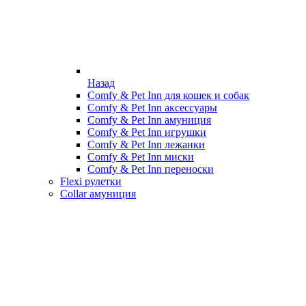
Назад
Comfy & Pet Inn для кошек и собак
Comfy & Pet Inn аксессуары
Comfy & Pet Inn амуниция
Comfy & Pet Inn игрушки
Comfy & Pet Inn лежанки
Comfy & Pet Inn миски
Comfy & Pet Inn переноски
Flexi рулетки
Collar амуниция