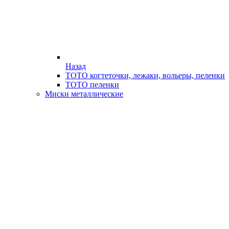
Назад
ТОТО когтеточки, лежаки, вольеры, пеленки
ТОТО пеленки
Миски металлические