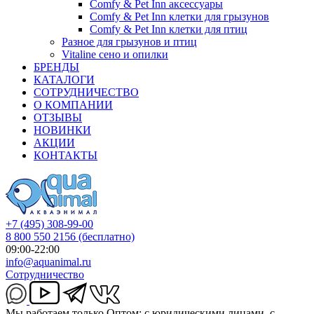
Comfy & Pet Inn аксессуары
Comfy & Pet Inn клетки для грызунов
Comfy & Pet Inn клетки для птиц
Разное для грызунов и птиц
Vitaline сено и опилки
БРЕНДЫ
КАТАЛОГИ
СОТРУДНИЧЕСТВО
О КОМПАНИИ
ОТЗЫВЫ
НОВИНКИ
АКЦИИ
КОНТАКТЫ
+7 (495) 308-99-00
8 800 550 2156
(бесплатно)
09:00-22:00
info@aquanimal.ru
Сотрудничество
Мы работаем только Оптом: с юридическими лицами, с