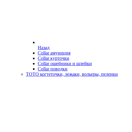
Назад
Collar амуниция
Collar курточки
Collar ошейники и шлейки
Collar поводки
ТОТО когтеточки, лежаки, вольеры, пеленки