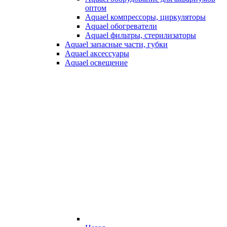
оптом
Aquael компрессоры, циркуляторы
Aquael обогреватели
Aquael фильтры, стерилизаторы
Aquael запасные части, губки
Aquael аксессуары
Aquael освещение