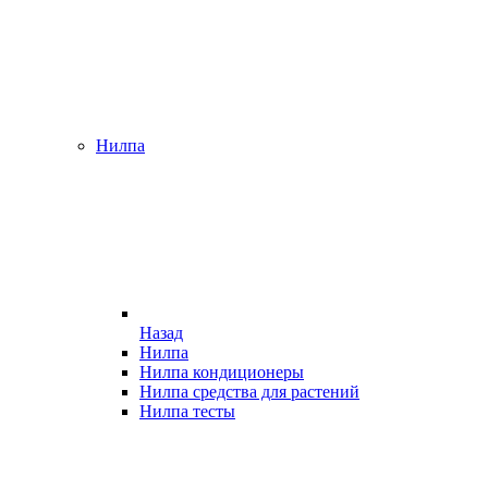
Нилпа
Назад
Нилпа
Нилпа кондиционеры
Нилпа средства для растений
Нилпа тесты