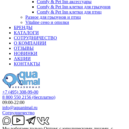
Comfy & Pet Inn аксессуары
Comfy & Pet Inn клетки для грызунов
Comfy & Pet Inn клетки для птиц
Разное для грызунов и птиц
Vitaline сено и опилки
БРЕНДЫ
КАТАЛОГИ
СОТРУДНИЧЕСТВО
О КОМПАНИИ
ОТЗЫВЫ
НОВИНКИ
АКЦИИ
КОНТАКТЫ
+7 (495) 308-99-00
8 800 550 2156
(бесплатно)
09:00-22:00
info@aquanimal.ru
Сотрудничество
Мы работаем только Оптом: с юридическими лицами, с