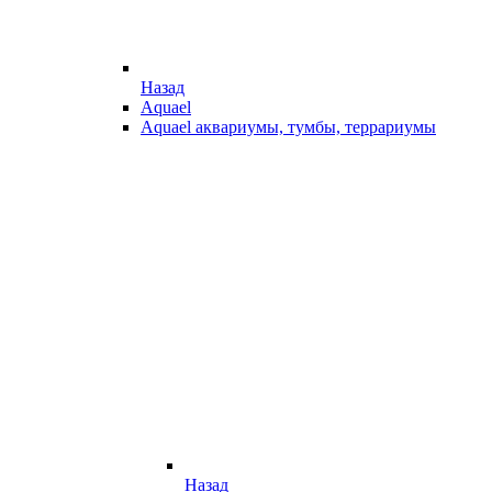
Назад
Aquael
Aquael аквариумы, тумбы, террариумы
Назад