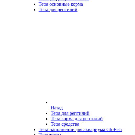
Tetra основные корма
Tetra для рептилий
Назад
Tetra для рептилий
Tetra корма для рептилий
Tetra средства
Tetra наполнение для аквариума GloFish
Tetra тесты