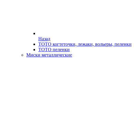
Назад
ТОТО когтеточки, лежаки, вольеры, пеленки
ТОТО пеленки
Миски металлические