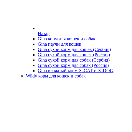
Назад
Gina корм для кошек и собак
Gina паучи для кошек
Gina сухой корм для кошек (Сербия)
Gina сухой корм для кошек (Россия)
Gina сухой корм для собак (Сербия)
Gina сухой корм для собак (Россия)
Gina влажный корм X-CAT и X-DOG
Wildy корм для кошек и собак