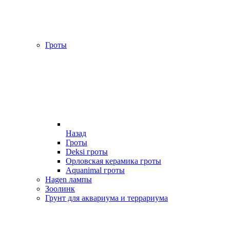
Гроты
Назад
Гроты
Deksi гроты
Орловская керамика гроты
Aquanimal гроты
Hagen лампы
Зоолинк
Грунт для аквариума и террариума