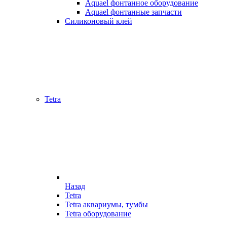
Aquael фонтанное оборудование
Aquael фонтанные запчасти
Силиконовый клей
Tetra
Назад
Tetra
Tetra аквариумы, тумбы
Tetra оборудование