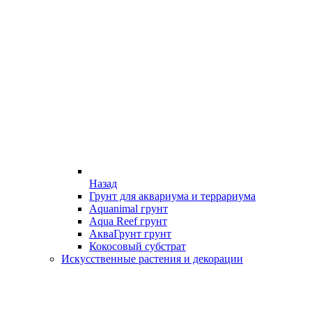
Назад
Грунт для аквариума и террариума
Aquanimal грунт
Aqua Reef грунт
АкваГрунт грунт
Кокосовый субстрат
Искусственные растения и декорации