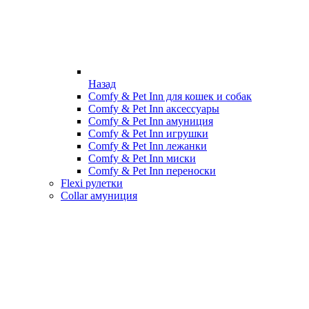
Назад
Comfy & Pet Inn для кошек и собак
Comfy & Pet Inn аксессуары
Comfy & Pet Inn амуниция
Comfy & Pet Inn игрушки
Comfy & Pet Inn лежанки
Comfy & Pet Inn миски
Comfy & Pet Inn переноски
Flexi рулетки
Collar амуниция