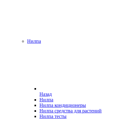
Нилпа
Назад
Нилпа
Нилпа кондиционеры
Нилпа средства для растений
Нилпа тесты