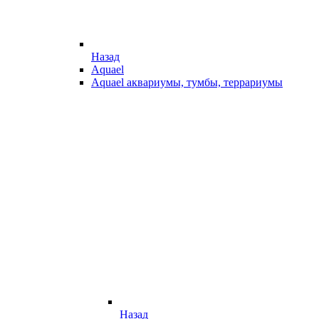
Назад
Aquael
Aquael аквариумы, тумбы, террариумы
Назад