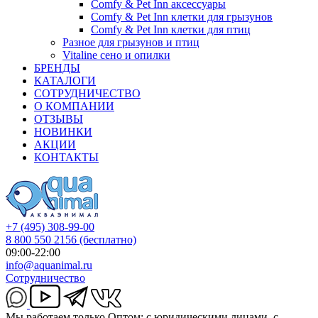
Comfy & Pet Inn аксессуары
Comfy & Pet Inn клетки для грызунов
Comfy & Pet Inn клетки для птиц
Разное для грызунов и птиц
Vitaline сено и опилки
БРЕНДЫ
КАТАЛОГИ
СОТРУДНИЧЕСТВО
О КОМПАНИИ
ОТЗЫВЫ
НОВИНКИ
АКЦИИ
КОНТАКТЫ
+7 (495) 308-99-00
8 800 550 2156
(бесплатно)
09:00-22:00
info@aquanimal.ru
Сотрудничество
Мы работаем только Оптом: с юридическими лицами, с