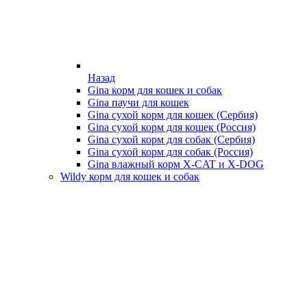
Назад
Gina корм для кошек и собак
Gina паучи для кошек
Gina сухой корм для кошек (Сербия)
Gina сухой корм для кошек (Россия)
Gina сухой корм для собак (Сербия)
Gina сухой корм для собак (Россия)
Gina влажный корм X-CAT и X-DOG
Wildy корм для кошек и собак