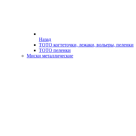
Назад
ТОТО когтеточки, лежаки, вольеры, пеленки
ТОТО пеленки
Миски металлические