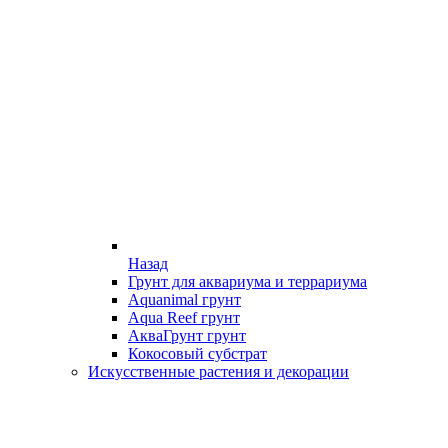
Назад
Грунт для аквариума и террариума
Aquanimal грунт
Aqua Reef грунт
АкваГрунт грунт
Кокосовый субстрат
Искусственные растения и декорации