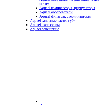
оптом
Aquael компрессоры, циркуляторы
Aquael обогреватели
Aquael фильтры, стерилизаторы
Aquael запасные части, губки
Aquael аксессуары
Aquael освещение