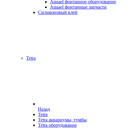
Aquael фонтанное оборудование
Aquael фонтанные запчасти
Силиконовый клей
Tetra
Назад
Tetra
Tetra аквариумы, тумбы
Tetra оборудование