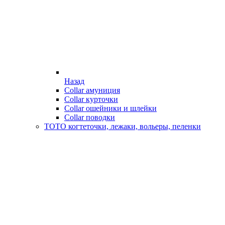
Назад
Collar амуниция
Collar курточки
Collar ошейники и шлейки
Collar поводки
ТОТО когтеточки, лежаки, вольеры, пеленки