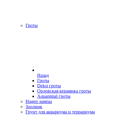
Гроты
Назад
Гроты
Deksi гроты
Орловская керамика гроты
Aquanimal гроты
Hagen лампы
Зоолинк
Грунт для аквариума и террариума