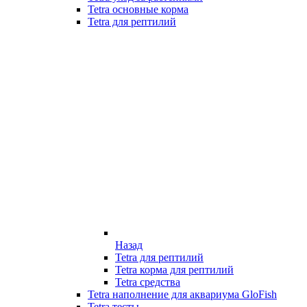
Tetra основные корма
Tetra для рептилий
Назад
Tetra для рептилий
Tetra корма для рептилий
Tetra средства
Tetra наполнение для аквариума GloFish
Tetra тесты