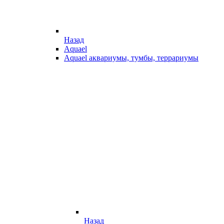
Назад
Aquael
Aquael аквариумы, тумбы, террариумы
Назад