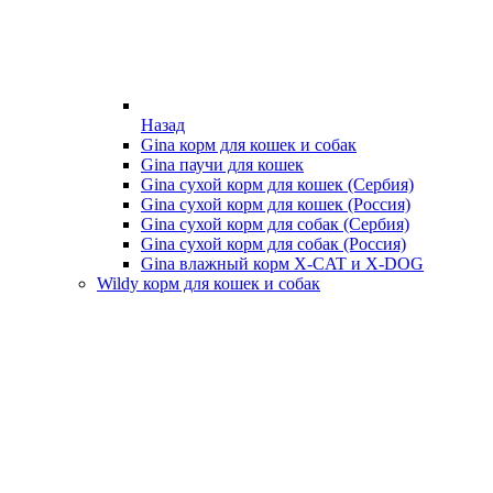
Назад
Gina корм для кошек и собак
Gina паучи для кошек
Gina сухой корм для кошек (Сербия)
Gina сухой корм для кошек (Россия)
Gina сухой корм для собак (Сербия)
Gina сухой корм для собак (Россия)
Gina влажный корм X-CAT и X-DOG
Wildy корм для кошек и собак