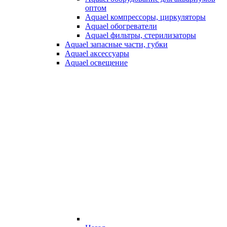
оптом
Aquael компрессоры, циркуляторы
Aquael обогреватели
Aquael фильтры, стерилизаторы
Aquael запасные части, губки
Aquael аксессуары
Aquael освещение