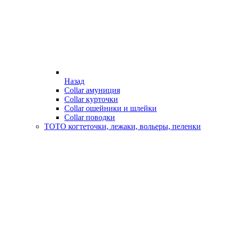
Назад
Collar амуниция
Collar курточки
Collar ошейники и шлейки
Collar поводки
ТОТО когтеточки, лежаки, вольеры, пеленки