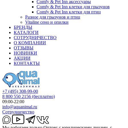
Comfy & Pet Inn аксессуары
Comfy & Pet Inn клетки для грызунов
Comfy & Pet Inn клетки для птиц
Разное для грызунов и птиц
Vitaline сено и опилки
БРЕНДЫ
КАТАЛОГИ
СОТРУДНИЧЕСТВО
О КОМПАНИИ
ОТЗЫВЫ
НОВИНКИ
АКЦИИ
КОНТАКТЫ
+7 (495) 308-99-00
8 800 550 2156
(бесплатно)
09:00-22:00
info@aquanimal.ru
Сотрудничество
Мы работаем только Оптом: с юридическими лицами, с