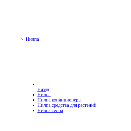
Нилпа
Назад
Нилпа
Нилпа кондиционеры
Нилпа средства для растений
Нилпа тесты