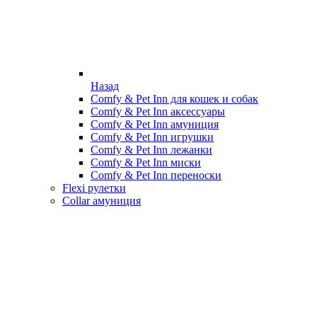
Назад
Comfy & Pet Inn для кошек и собак
Comfy & Pet Inn аксессуары
Comfy & Pet Inn амуниция
Comfy & Pet Inn игрушки
Comfy & Pet Inn лежанки
Comfy & Pet Inn миски
Comfy & Pet Inn переноски
Flexi рулетки
Collar амуниция