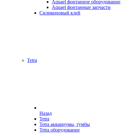
Aquael фонтанное оборудование
Aquael фонтанные запчасти
Силиконовый клей
Tetra
Назад
Tetra
Tetra аквариумы, тумбы
Tetra оборудование