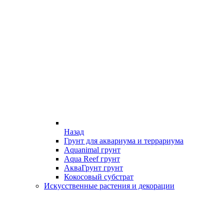
Назад
Грунт для аквариума и террариума
Aquanimal грунт
Aqua Reef грунт
АкваГрунт грунт
Кокосовый субстрат
Искусственные растения и декорации