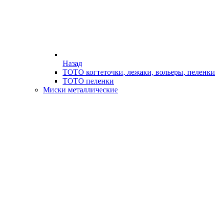
Назад
ТОТО когтеточки, лежаки, вольеры, пеленки
ТОТО пеленки
Миски металлические