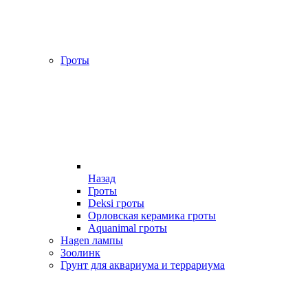
Гроты
Назад
Гроты
Deksi гроты
Орловская керамика гроты
Aquanimal гроты
Hagen лампы
Зоолинк
Грунт для аквариума и террариума