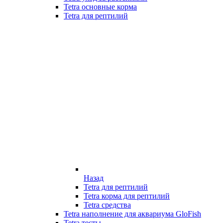
Tetra основные корма
Tetra для рептилий
Назад
Tetra для рептилий
Tetra корма для рептилий
Tetra средства
Tetra наполнение для аквариума GloFish
Tetra тесты