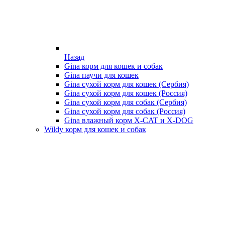
Назад
Gina корм для кошек и собак
Gina паучи для кошек
Gina сухой корм для кошек (Сербия)
Gina сухой корм для кошек (Россия)
Gina сухой корм для собак (Сербия)
Gina сухой корм для собак (Россия)
Gina влажный корм X-CAT и X-DOG
Wildy корм для кошек и собак