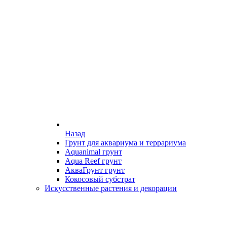
Назад
Грунт для аквариума и террариума
Aquanimal грунт
Aqua Reef грунт
АкваГрунт грунт
Кокосовый субстрат
Искусственные растения и декорации