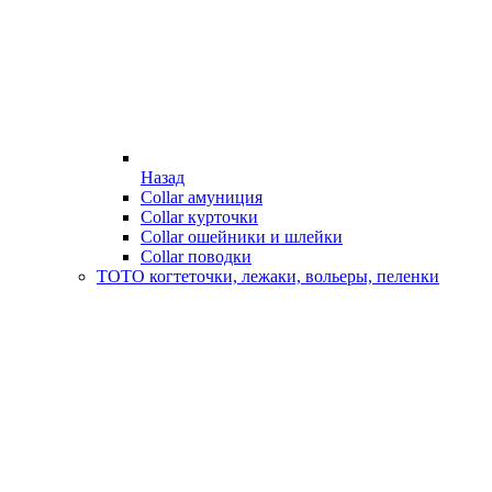
Назад
Collar амуниция
Collar курточки
Collar ошейники и шлейки
Collar поводки
ТОТО когтеточки, лежаки, вольеры, пеленки