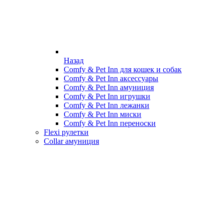
Назад
Comfy & Pet Inn для кошек и собак
Comfy & Pet Inn аксессуары
Comfy & Pet Inn амуниция
Comfy & Pet Inn игрушки
Comfy & Pet Inn лежанки
Comfy & Pet Inn миски
Comfy & Pet Inn переноски
Flexi рулетки
Collar амуниция