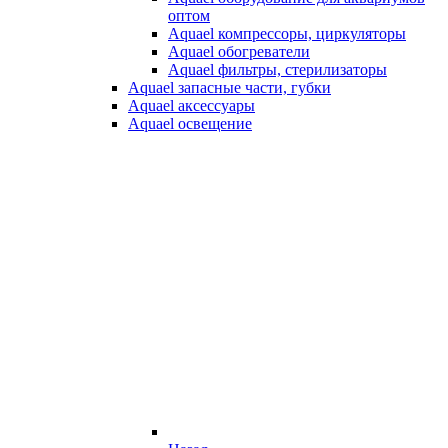
оптом
Aquael компрессоры, циркуляторы
Aquael обогреватели
Aquael фильтры, стерилизаторы
Aquael запасные части, губки
Aquael аксессуары
Aquael освещение