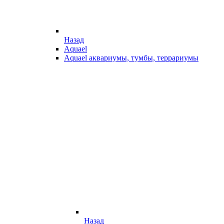
Назад
Aquael
Aquael аквариумы, тумбы, террариумы
Назад