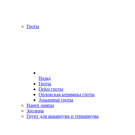
Гроты
Назад
Гроты
Deksi гроты
Орловская керамика гроты
Aquanimal гроты
Hagen лампы
Зоолинк
Грунт для аквариума и террариума