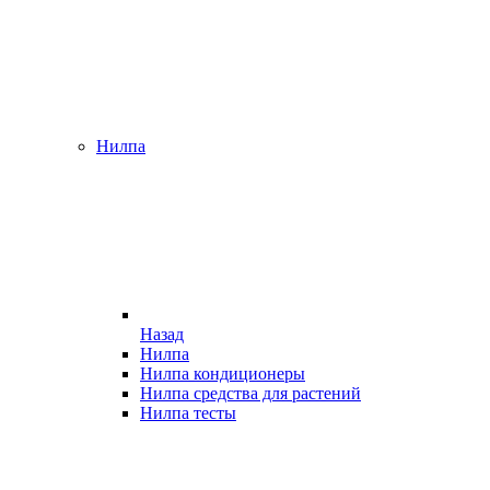
Нилпа
Назад
Нилпа
Нилпа кондиционеры
Нилпа средства для растений
Нилпа тесты