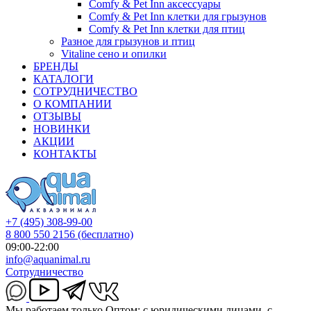
Comfy & Pet Inn аксессуары
Comfy & Pet Inn клетки для грызунов
Comfy & Pet Inn клетки для птиц
Разное для грызунов и птиц
Vitaline сено и опилки
БРЕНДЫ
КАТАЛОГИ
СОТРУДНИЧЕСТВО
О КОМПАНИИ
ОТЗЫВЫ
НОВИНКИ
АКЦИИ
КОНТАКТЫ
+7 (495) 308-99-00
8 800 550 2156
(бесплатно)
09:00-22:00
info@aquanimal.ru
Сотрудничество
Мы работаем только Оптом: с юридическими лицами, с