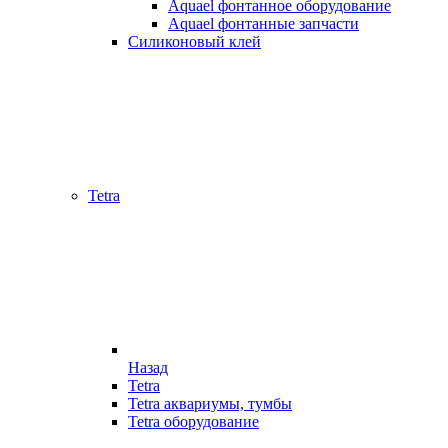
Aquael фонтанное оборудование
Aquael фонтанные запчасти
Силиконовый клей
Tetra
Назад
Tetra
Tetra аквариумы, тумбы
Tetra оборудование