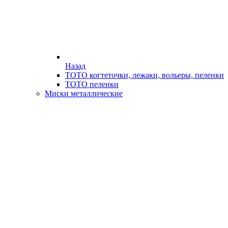
Назад
ТОТО когтеточки, лежаки, вольеры, пеленки
ТОТО пеленки
Миски металлические