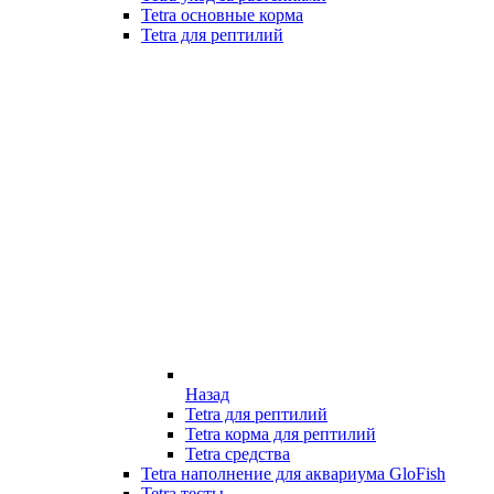
Tetra основные корма
Tetra для рептилий
Назад
Tetra для рептилий
Tetra корма для рептилий
Tetra средства
Tetra наполнение для аквариума GloFish
Tetra тесты