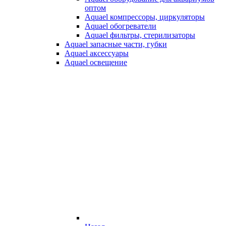
оптом
Aquael компрессоры, циркуляторы
Aquael обогреватели
Aquael фильтры, стерилизаторы
Aquael запасные части, губки
Aquael аксессуары
Aquael освещение