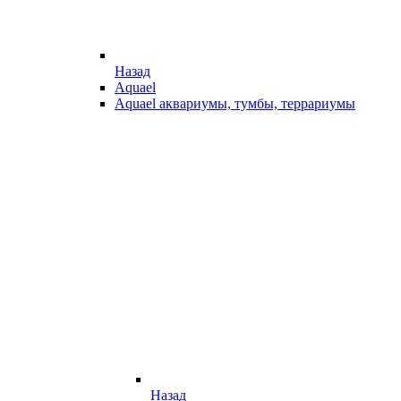
Назад
Aquael
Aquael аквариумы, тумбы, террариумы
Назад