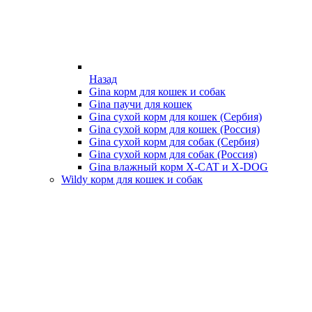
Назад
Gina корм для кошек и собак
Gina паучи для кошек
Gina сухой корм для кошек (Сербия)
Gina сухой корм для кошек (Россия)
Gina сухой корм для собак (Сербия)
Gina сухой корм для собак (Россия)
Gina влажный корм X-CAT и X-DOG
Wildy корм для кошек и собак