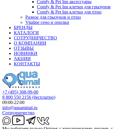
Comfy & Pet Inn аксессуары
Comfy & Pet Inn клетки для грызунов
Comfy & Pet Inn клетки для птиц
Разное для грызунов и птиц
Vitaline сено и опилки
БРЕНДЫ
КАТАЛОГИ
СОТРУДНИЧЕСТВО
О КОМПАНИИ
ОТЗЫВЫ
НОВИНКИ
АКЦИИ
КОНТАКТЫ
+7 (495) 308-99-00
8 800 550 2156
(бесплатно)
09:00-22:00
info@aquanimal.ru
Сотрудничество
Мы работаем только Оптом: с юридическими лицами, с