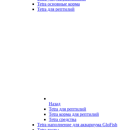
Tetra основные корма
Tetra для рептилий
Назад
Tetra для рептилий
Tetra корма для рептилий
Tetra средства
Tetra наполнение для аквариума GloFish
Tetra тесты