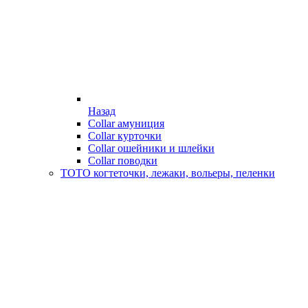
Назад
Collar амуниция
Collar курточки
Collar ошейники и шлейки
Collar поводки
ТОТО когтеточки, лежаки, вольеры, пеленки