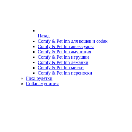
Назад
Comfy & Pet Inn для кошек и собак
Comfy & Pet Inn аксессуары
Comfy & Pet Inn амуниция
Comfy & Pet Inn игрушки
Comfy & Pet Inn лежанки
Comfy & Pet Inn миски
Comfy & Pet Inn переноски
Flexi рулетки
Collar амуниция