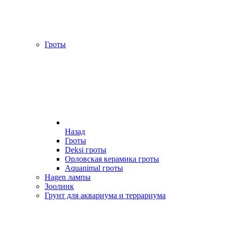
Гроты
Назад
Гроты
Deksi гроты
Орловская керамика гроты
Aquanimal гроты
Hagen лампы
Зоолинк
Грунт для аквариума и террариума