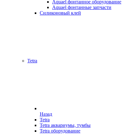
Aquael фонтанное оборудование
Aquael фонтанные запчасти
Силиконовый клей
Tetra
Назад
Tetra
Tetra аквариумы, тумбы
Tetra оборудование