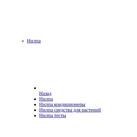
Нилпа
Назад
Нилпа
Нилпа кондиционеры
Нилпа средства для растений
Нилпа тесты