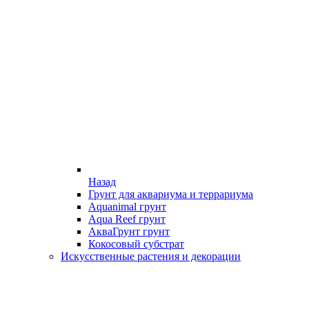
Назад
Грунт для аквариума и террариума
Aquanimal грунт
Aqua Reef грунт
АкваГрунт грунт
Кокосовый субстрат
Искусственные растения и декорации