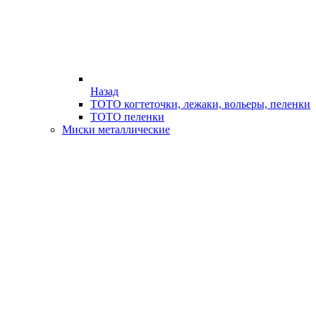
Назад
ТОТО когтеточки, лежаки, вольеры, пеленки
ТОТО пеленки
Миски металлические